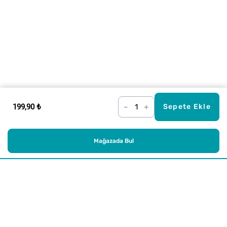
199,90 ₺
–
+
Sepete Ekle
Mağazada Bul