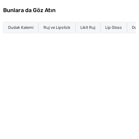
Bunlara da Göz Atın
Dudak Kalemi
Ruj ve Lipstick
Likit Ruj
Lip Gloss
Dud