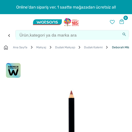
Online'dan sipariş ver, 1 saatte mağazadan ücretsiz al!
0
Ana Sayfa
Makyaj
Dudak Makyajı
Dudak Kalemi
Deborah Milano