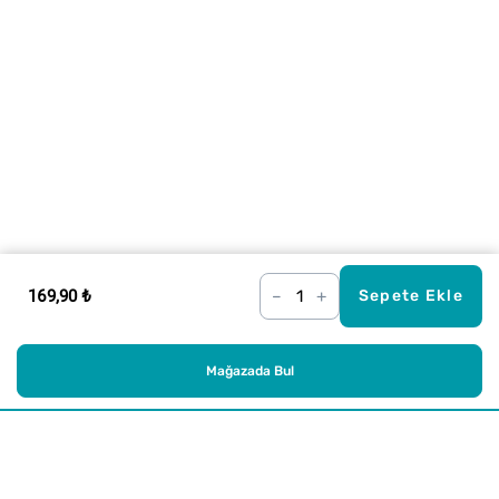
169,90 ₺
–
+
Sepete Ekle
Mağazada Bul