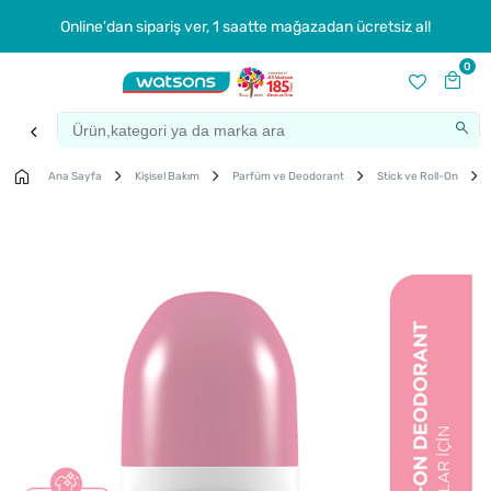
Online'dan sipariş ver, 1 saatte mağazadan ücretsiz al!
0
Ana Sayfa
Kişisel Bakım
Parfüm ve Deodorant
Stick ve Roll-On