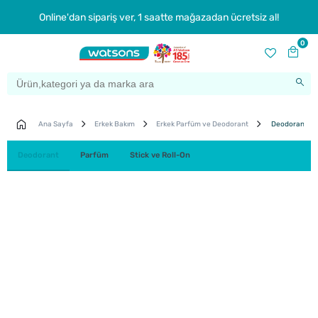
Online'dan sipariş ver, 1 saatte mağazadan ücretsiz al!
0
Ana Sayfa
Erkek Bakım
Erkek Parfüm ve Deodorant
Deodorant
Deodorant
Parfüm
Stick ve Roll-On