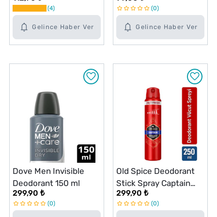
4
0
Gelince Haber Ver
Gelince Haber Ver
Dove Men Invisible
Old Spice Deodorant
Deodorant 150 ml
Stick Spray Captain
299,90 ₺
299,90 ₺
250 ml
0
0