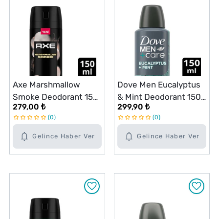
Axe Marshmallow
Dove Men Eucalyptus
Smoke Deodorant 150
& Mint Deodorant 150
279,00 ₺
299,90 ₺
ml
ml
0
0
Gelince Haber Ver
Gelince Haber Ver