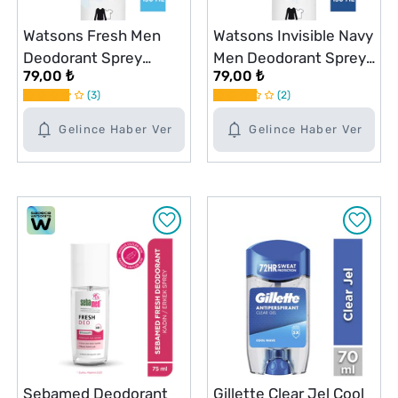
Watsons Fresh Men
Watsons Invisible Navy
Deodorant Sprey
Men Deodorant Sprey
79,00 ₺
79,00 ₺
Pudrasız 150 ml
150 ml
3
2
Gelince Haber Ver
Gelince Haber Ver
Sebamed Deodorant
Gillette Clear Jel Cool