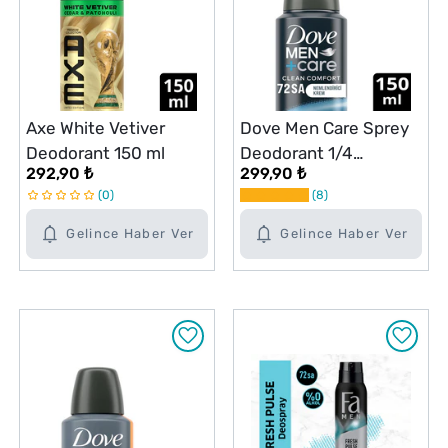
Axe White Vetiver
Dove Men Care Sprey
Deodorant 150 ml
Deodorant 1/4
292,90 ₺
299,90 ₺
Nemlendirici Krem
0
8
Clean Comfort 150 ml
Gelince Haber Ver
Gelince Haber Ver