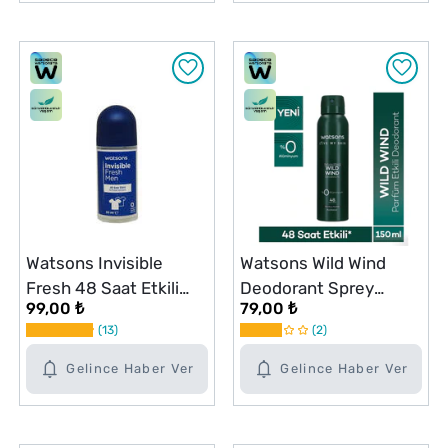
Watsons Invisible
Watsons Wild Wind
Fresh 48 Saat Etkili
Deodorant Sprey
99,00 ₺
79,00 ₺
Antiperspirant Erkek
Pudrasız 150 ml
13
2
Roll-On 50 ml
Gelince Haber Ver
Gelince Haber Ver