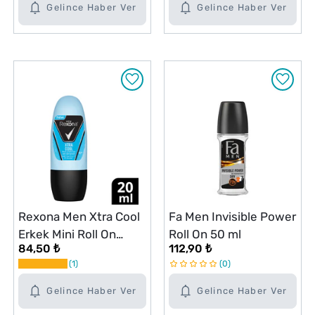
Gelince Haber Ver
Gelince Haber Ver
Rexona Men Xtra Cool
Fa Men Invisible Power
Erkek Mini Roll On
Roll On 50 ml
84,50 ₺
112,90 ₺
Deodorant 20 ml
1
0
Gelince Haber Ver
Gelince Haber Ver