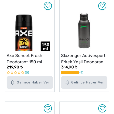
Axe Sunset Fresh
Slazenger Activesport
Deodorant 150 ml
Erkek Yeşil Deodorant
219,90 ₺
314,90 ₺
150 ml
0
4
Gelince Haber Ver
Gelince Haber Ver