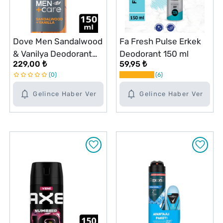
Dove Men Sandalwood
Fa Fresh Pulse Erkek
& Vanilya Deodorant
Deodorant 150 ml
229,00 ₺
59,95 ₺
150 ml
0
6
Gelince Haber Ver
Gelince Haber Ver