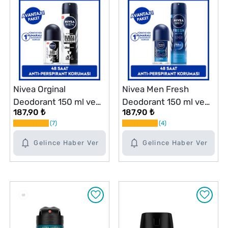
Nivea Orginal
Nivea Men Fresh
Deodorant 150 ml ve
Deodorant 150 ml ve
187,90 ₺
187,90 ₺
Roll-on 25 ml Seti
Roll-on 25 ml Seti
7
4
Gelince Haber Ver
Gelince Haber Ver