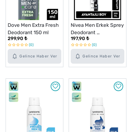
Dove Men Extra Fresh
Nivea Men Erkek Sprey
Deodorant 150 ml
Deodorant
299,90 ₺
197,90 ₺
Black&White Invisible
0
0
Original 48 Saat Anti-
perspirant Koruma 200
Gelince Haber Ver
Gelince Haber Ver
ml