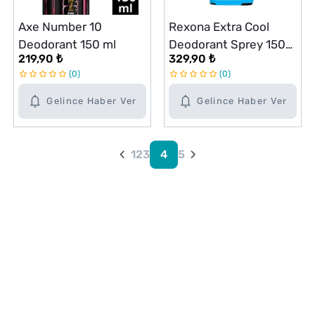
Axe Number 10
Rexona Extra Cool
Deodorant 150 ml
Deodorant Sprey 150
219,90 ₺
329,90 ₺
ml + Mini Roll-on 20 ml
0
0
Gelince Haber Ver
Gelince Haber Ver
1
2
3
4
5
Alışveriş