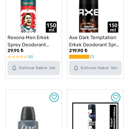
Rexona Men Erkek
Axe Dark Temptation
Sprey Deodorant
Erkek Deodorant Sprey
29,95 ₺
219,90 ₺
Champions 72 Saat
150 ml
0
7
Kesintisiz Üstün
Koruma 150 ml
Gelince Haber Ver
Gelince Haber Ver