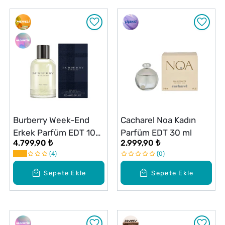
Burberry Week-End
Cacharel Noa Kadın
Erkek Parfüm EDT 100
Parfüm EDT 30 ml
4.799,90 ₺
2.999,90 ₺
ml
4
0
Sepete Ekle
Sepete Ekle