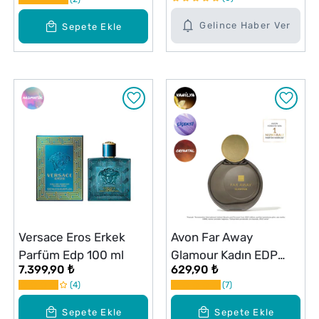
Gelince Haber Ver
Sepete Ekle
Versace Eros Erkek
Avon Far Away
Parfüm Edp 100 ml
Glamour Kadın EDP
7.399,90 ₺
629,90 ₺
Parfüm 50 ml
4
7
Sepete Ekle
Sepete Ekle