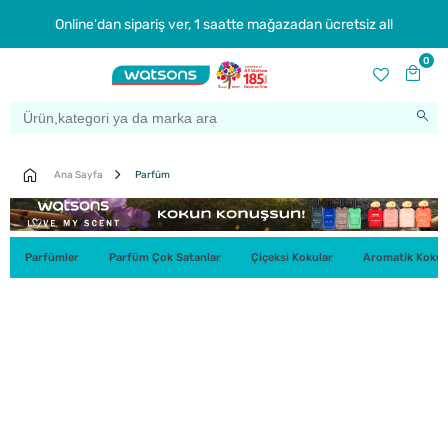
Online'dan sipariş ver, 1 saatte mağazadan ücretsiz al!
0
Ana Sayfa
Parfüm
Parfümler
Parfüm Çok Satanlar
Çiçeksi Kokular
Aromatik Kokul