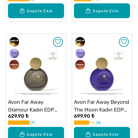
Sepete Ekle
Sepete Ekle
Avon Far Away
Avon Far Away Beyond
Glamour Kadın EDP
The Moon Kadın EDP
629,90 ₺
699,90 ₺
Parfüm 50 ml
Parfüm 50 ml
7
4
Sepete Ekle
Sepete Ekle