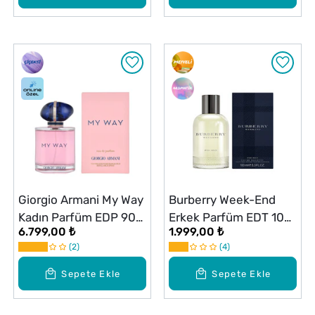
Giorgio Armani My Way
Burberry Week-End
Kadın Parfüm EDP 90
Erkek Parfüm EDT 100
6.799,00 ₺
1.999,00 ₺
ml
ml
2
4
Sepete Ekle
Sepete Ekle