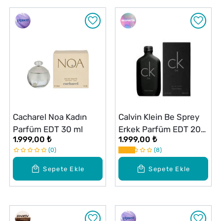
Cacharel Noa Kadın
Calvin Klein Be Sprey
Parfüm EDT 30 ml
Erkek Parfüm EDT 200
1.999,00 ₺
1.999,00 ₺
ml
0
8
Sepete Ekle
Sepete Ekle