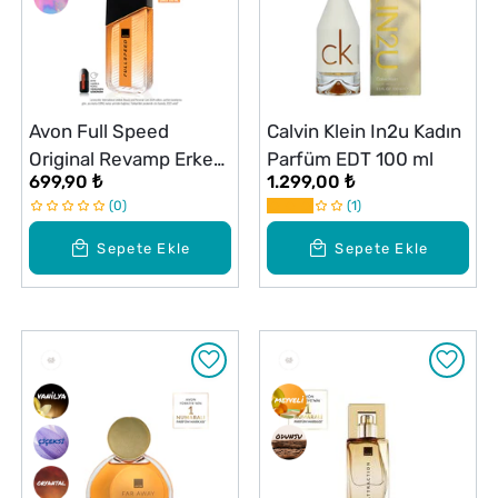
Avon Full Speed
Calvin Klein In2u Kadın
Original Revamp Erkek
Parfüm EDT 100 ml
699,90 ₺
1.299,00 ₺
Parfüm Edt 100 ml
0
1
Sepete Ekle
Sepete Ekle