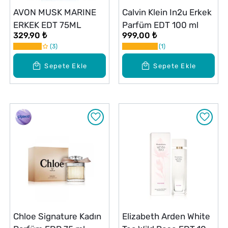
AVON MUSK MARINE
Calvin Klein In2u Erkek
ERKEK EDT 75ML
Parfüm EDT 100 ml
329,90 ₺
999,00 ₺
3
1
Sepete Ekle
Sepete Ekle
Chloe Signature Kadın
Elizabeth Arden White