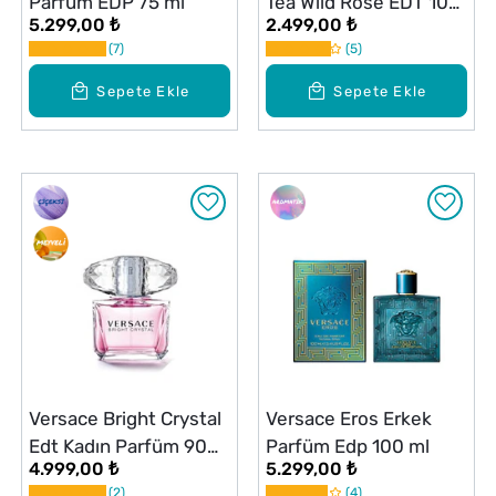
Parfüm EDP 75 ml
Tea Wild Rose EDT 100
5.299,00 ₺
2.499,00 ₺
ml
7
5
Sepete Ekle
Sepete Ekle
Versace Bright Crystal
Versace Eros Erkek
Edt Kadın Parfüm 90
Parfüm Edp 100 ml
4.999,00 ₺
5.299,00 ₺
ml
2
4