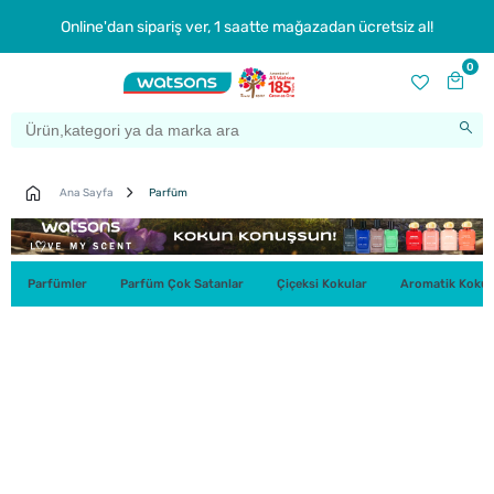
Online'dan sipariş ver, 1 saatte mağazadan ücretsiz al!
0
Ana Sayfa
Parfüm
Parfümler
Parfüm Çok Satanlar
Çiçeksi Kokular
Aromatik Kokul