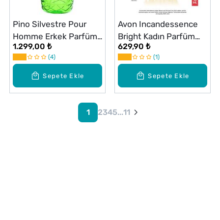
Pino Silvestre Pour
Avon Incandessence
Homme Erkek Parfüm
Bright Kadın Parfüm
1.299,00 ₺
629,90 ₺
EDT 125 ml
EDP 50 ml
4
1
Sepete Ekle
Sepete Ekle
1
2
3
4
5
...
11