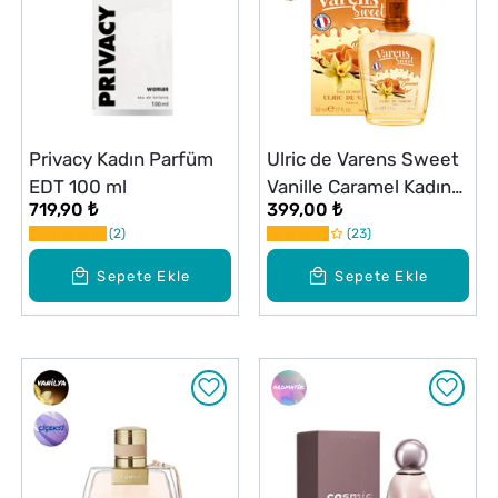
Privacy Kadın Parfüm
Ulric de Varens Sweet
EDT 100 ml
Vanille Caramel Kadın
719,90 ₺
399,00 ₺
Parfüm EDP 50 ml
2
23
Sepete Ekle
Sepete Ekle