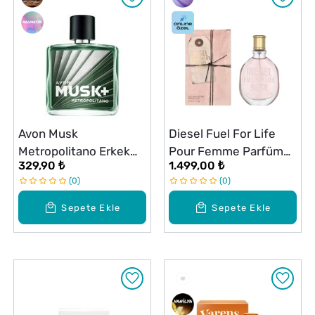
Avon Musk
Diesel Fuel For Life
Metropolitano Erkek
Pour Femme Parfüm
329,90 ₺
1.499,00 ₺
Parfüm EDT 75 ml
Kadın EDP 50 ml
0
0
Sepete Ekle
Sepete Ekle