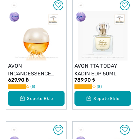
AVON
AVON TTA TODAY
INCANDESSENCE
KADIN EDP 50ML
629,90 ₺
789,90 ₺
KADIN EDP 50ML
5
8
Sepete Ekle
Sepete Ekle