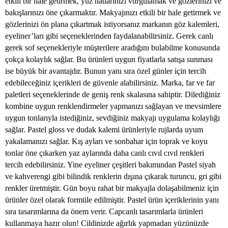
etkili bir hale getirmek, yüz hatlarınızı vurgulamak ve gözlerinizi ve
bakışlarınızı öne çıkarmaktır. Makyajınızı etkili bir hale getirmek ve
gözlerinizi ön plana çıkartmak istiyorsanız markanın göz kalemleri,
eyeliner’ları gibi seçeneklerinden faydalanabilirsiniz. Gerek canlı
gerek sof seçenekleriyle müşterilere aradığını bulabilme konusunda
çokça kolaylık sağlar. Bu ürünleri uygun fiyatlarla satışa sunması
ise büyük bir avantajdır. Bunun yanı sıra özel günler için tercih
edebileceğiniz içerikleri de güvenle alabilirsiniz. Marka, far ve far
paletleri seçeneklerinde de geniş renk skalasına sahiptir. Dilediğiniz
kombine uygun renklendirmeler yapmanızı sağlayan ve mevsimlere
uygun tonlarıyla istediğiniz, sevdiğiniz makyajı uygulama kolaylığı
sağlar. Pastel gloss ve dudak kalemi ürünleriyle rujlarda uyum
yakalamanızı sağlar. Kış ayları ve sonbahar için toprak ve koyu
tonlar öne çıkarken yaz aylarında daha canlı cıvıl cıvıl renkleri
tercih edebilirsiniz. Yine eyeliner çeşitleri bakımından Pastel siyah
ve kahverengi gibi bilindik renklerin dışına çıkarak turuncu, gri gibi
renkler üretmiştir. Gün boyu rahat bir makyajla dolaşabilmeniz için
ürünler özel olarak formüle edilmiştir. Pastel ürün içeriklerinin yanı
sıra tasarımlarına da önem verir. Capcanlı tasarımlarla ürünleri
kullanmaya hazır olun! Cildinizde ağırlık yapmadan yüzünüzde