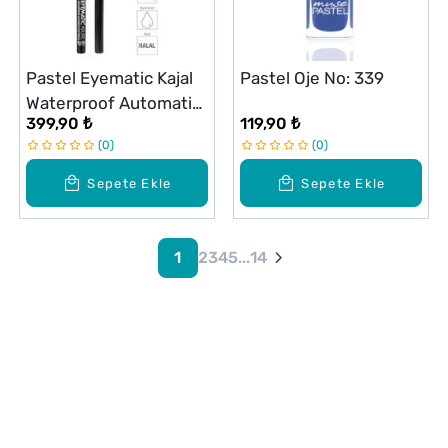
Pastel Eyematic Kajal
Pastel Oje No: 339
Waterproof Automatic
399,90 ₺
119,90 ₺
Eye Pencil Kajal Suya
0
0
Dayanıklı Göz Kalemi
Sepete Ekle
Sepete Ekle
1
2
3
4
5
...
14