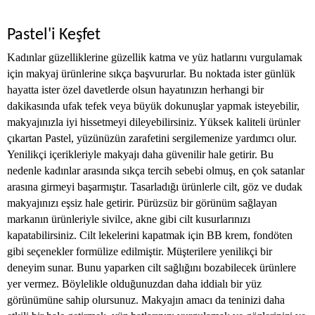
Pastel'i Keşfet
Kadınlar güzelliklerine güzellik katma ve yüz hatlarını vurgulamak
için makyaj ürünlerine sıkça başvururlar. Bu noktada ister günlük
hayatta ister özel davetlerde olsun hayatınızın herhangi bir
dakikasında ufak tefek veya büyük dokunuşlar yapmak isteyebilir,
makyajınızla iyi hissetmeyi dileyebilirsiniz. Yüksek kaliteli ürünler
çıkartan Pastel, yüzünüzün zarafetini sergilemenize yardımcı olur.
Yenilikçi içerikleriyle makyajı daha güvenilir hale getirir. Bu
nedenle kadınlar arasında sıkça tercih sebebi olmuş, en çok satanlar
arasına girmeyi başarmıştır. Tasarladığı ürünlerle cilt, göz ve dudak
makyajınızı eşsiz hale getirir. Pürüzsüz bir görünüm sağlayan
markanın ürünleriyle sivilce, akne gibi cilt kusurlarınızı
kapatabilirsiniz. Cilt lekelerini kapatmak için BB krem, fondöten
gibi seçenekler formülize edilmiştir. Müşterilere yenilikçi bir
deneyim sunar. Bunu yaparken cilt sağlığını bozabilecek ürünlere
yer vermez. Böylelikle olduğunuzdan daha iddialı bir yüz
görünümüne sahip olursunuz. Makyajın amacı da teninizi daha