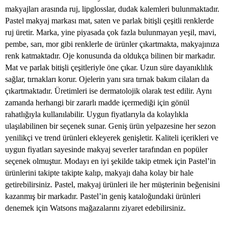
makyajları arasında ruj, lipglosslar, dudak kalemleri bulunmaktadır.
Pastel makyaj markası mat, saten ve parlak bitişli çeşitli renklerde
ruj üretir. Marka, yine piyasada çok fazla bulunmayan yeşil, mavi,
pembe, sarı, mor gibi renklerle de ürünler çıkartmakta, makyajınıza
renk katmaktadır. Oje konusunda da oldukça bilinen bir markadır.
Mat ve parlak bitişli çeşitleriyle öne çıkar. Uzun süre dayanıklılık
sağlar, tırnakları korur. Ojelerin yanı sıra tırnak bakım cilaları da
çıkartmaktadır. Üretimleri ise dermatolojik olarak test edilir. Aynı
zamanda herhangi bir zararlı madde içermediği için gönül
rahatlığıyla kullanılabilir. Uygun fiyatlarıyla da kolaylıkla
ulaşılabilinen bir seçenek sunar. Geniş ürün yelpazesine her sezon
yenilikçi ve trend ürünleri ekleyerek genişletir. Kaliteli içerikleri ve
uygun fiyatları sayesinde makyaj severler tarafından en popüler
seçenek olmuştur. Modayı en iyi şekilde takip etmek için Pastel’in
ürünlerini takipte takipte kalıp, makyajı daha kolay bir hale
getirebilirsiniz. Pastel, makyaj ürünleri ile her müşterinin beğenisini
kazanmış bir markadır. Pastel’in geniş kataloğundaki ürünleri
denemek için Watsons mağazalarını ziyaret edebilirsiniz.