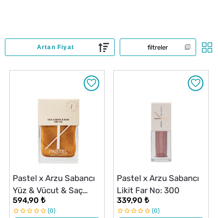
filtreler
Pastel x Arzu Sabancı
Pastel x Arzu Sabancı
Yüz & Vücut & Saç
Likit Far No: 300
594,90 ₺
339,90 ₺
Aydınlatıcı
0
0