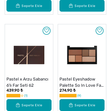
Sepete Ekle
Sepete Ekle
Pastel x Arzu Sabancı
Pastel Eyeshadow
6'lı Far Seti 62
Palette So In Love Far
439,90 ₺
274,90 ₺
Paleti 202 Nude Dress
1
9
Sepete Ekle
Sepete Ekle