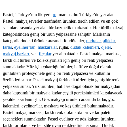
Pastel, Türkiye’nin ilk yerli
ruj
markasıdır. Türkiye’de yer alan
Pastel, makyajseverler tarafından ürünleri tercih edilen ve en çok
satanlar arasında yer alan bir kozmetik markasıdır. Her türlü makyaj
kategorisinden geniş bir ürün yelpazesine sahiptir. Markanın
kategorilerindeki ürünler arasında fondötenler,
pudralar
,
allıklar
,
farlar
,
eyeliner’lar
,
maskaralar
, rujlar,
dudak kalemleri
,
ojeler
,
makyaj bazları
ve
fırçalar
yer almaktadır. Pastel makyaj markası,
farklı cilt türleri ve koleksiyonları için geniş bir renk yelpazesi
sunmaktadır. Yüz için çıkardığı ürünler, hafif ve doğal olarak
günlükten profesyonele geniş bir renk yelpazesi ve kullanım
özellikleri sunar. Pastel makyaj farklı cilt türleri için geniş bir renk
yelpazesi sunar. Yüz ürünleri, hafif ve doğal olarak bir makyajdan
daha kapsamlı bir makyaja kadar çeşitli gereksinimleri karşılayacak
şekilde tasarlanmıştır. Göz makyajı ürünleri arasında farlar, göz
kalemleri, eyeliner’lar, maskara ve kaş ürünleri bulunmaktadır.
Pastel makyaj markası, farklı renk dokularda far ve far paleti
seçenekleri sunmaktadır. Pastel eyeliner ve göz kalemi ürünleri,
farklı formlarda ve her stile uyan renklendiriciler sunar. Dudak