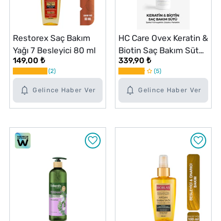
Restorex Saç Bakım
HC Care Ovex Keratin &
Yağı 7 Besleyici 80 ml
Biotin Saç Bakım Sütü
149,00 ₺
339,90 ₺
150 ml
2
5
Gelince Haber Ver
Gelince Haber Ver