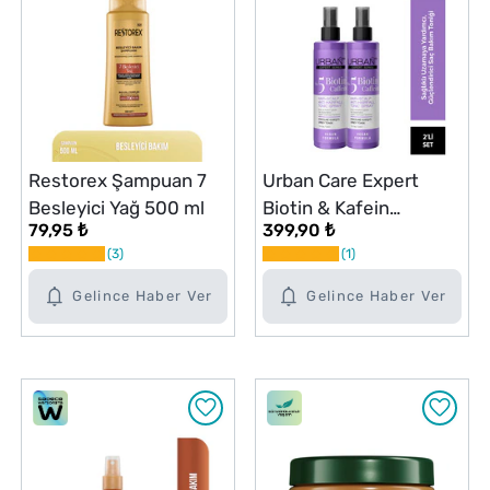
Restorex Şampuan 7
Urban Care Expert
Besleyici Yağ 500 ml
Biotin & Kafein
79,95 ₺
399,90 ₺
Dökülme Karşıtı Saç
3
1
Toniği 2x200 ml Set
Gelince Haber Ver
Gelince Haber Ver