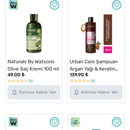
Naturals By Watsons
Urban Care Şampuan
Olive Saç Kremi 100 ml
Argan Yağı & Keratin
49,00 ₺
139,90 ₺
250 ml
0
0
Gelince Haber Ver
Gelince Haber Ver