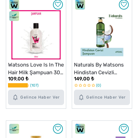
Watsons Love Is In The
Naturals By Watsons
Hair Milk Şampuan 300
Hindistan Cevizli
109,00 ₺
149,00 ₺
ml
Şampuan 490 ml
107
0
Gelince Haber Ver
Gelince Haber Ver