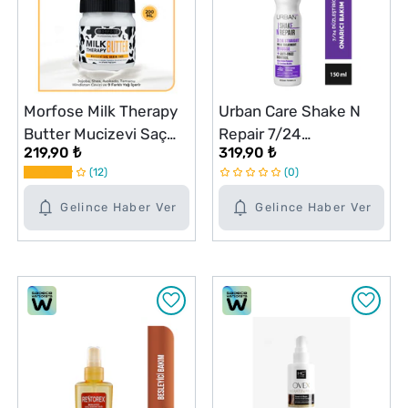
Morfose Milk Therapy
Urban Care Shake N
Butter Mucizevi Saç
Repair 7/24
219,90 ₺
319,90 ₺
Bakım Yağı 200 ml
Düzleştirici Etkili Saç
12
0
Bakım Köpüğü 150 ml
Gelince Haber Ver
Gelince Haber Ver