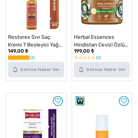
Restorex Sıvı Saç
Herbal Essences
Kremi 7 Besleyici Yağ
Hindistan Cevizi Özlü
149,00 ₺
199,00 ₺
200 ml
Nemlendirici Saç
2
0
Maske 300 ml
Gelince Haber Ver
Gelince Haber Ver