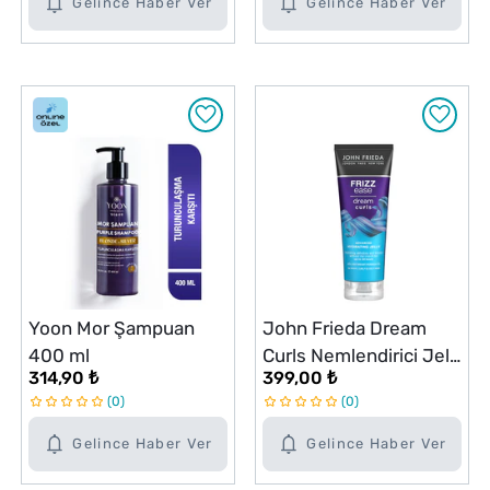
Gelince Haber Ver
Gelince Haber Ver
Yoon Mor Şampuan
John Frieda Dream
400 ml
Curls Nemlendirici Jel
314,90 ₺
399,00 ₺
200 ml
0
0
Gelince Haber Ver
Gelince Haber Ver