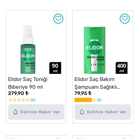
Elidor Saç Toniği
Elidor Saç Bakım
Biberiye 90 ml
Şampuanı Sağlıklı
279,90 ₺
79,95 ₺
Uzayan Saçlar 400 ml
0
6
Gelince Haber Ver
Gelince Haber Ver