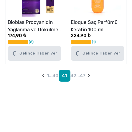
Bioblas Procyanidin
Eloque Saç Parfümü
Yağlanma ve Dökülme
Keratin 100 ml
174,90 ₺
224,90 ₺
Karşıtı Şampuan 360
8
1
ml
Gelince Haber Ver
Gelince Haber Ver
1
...
40
41
42
...
47