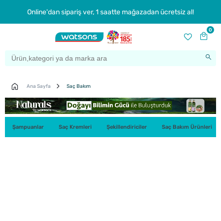
Online'dan sipariş ver, 1 saatte mağazadan ücretsiz al!
0
Ana Sayfa
Saç Bakım
Şampuanlar
Saç Kremleri
Şekillendiriciler
Saç Bakım Ürünleri