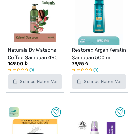
Naturals By Watsons
Restorex Argan Keratin
Coffee Şampuan 490
Şampuan 500 ml
149,00 ₺
79,95 ₺
ml
0
0
Gelince Haber Ver
Gelince Haber Ver