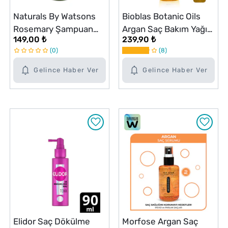
Naturals By Watsons
Bioblas Botanic Oils
Rosemary Şampuan
Argan Saç Bakım Yağı
149,00 ₺
239,90 ₺
490 ml
100 ml
0
8
Gelince Haber Ver
Gelince Haber Ver
Elidor Saç Dökülme
Morfose Argan Saç