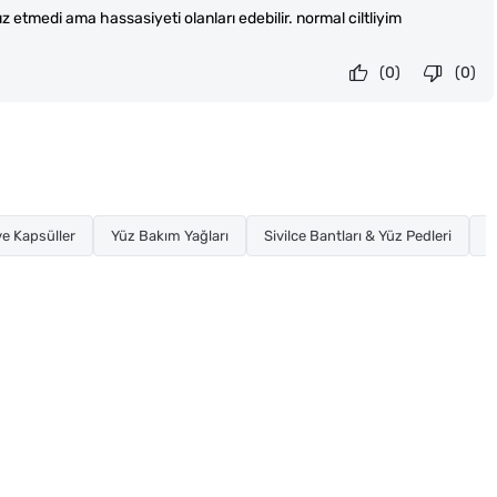
z etmedi ama hassasiyeti olanları edebilir. normal ciltliyim
(0)
(0)
e Kapsüller
Yüz Bakım Yağları
Sivilce Bantları & Yüz Pedleri
K