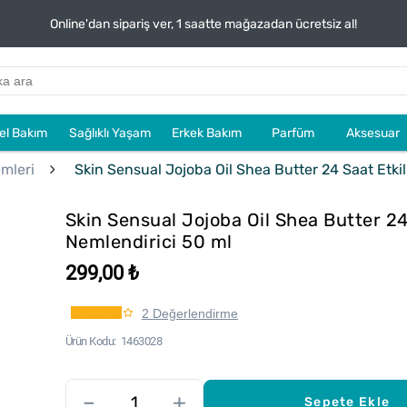
Online'dan sipariş ver, 1 saatte mağazadan ücretsiz al!
sel Bakım
Sağlıklı Yaşam
Erkek Bakım
Parfüm
Aksesuar
mleri
Skin Sensual Jojoba Oil Shea Butter 24 Saat Etkil
Skin Sensual Jojoba Oil Shea Butter 24 
Nemlendirici 50 ml
299,00 ₺
2 Değerlendirme
Ürün Kodu
1463028
–
+
Sepete Ekle