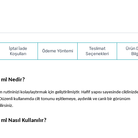
İptal İade
Teslimat
Ürün 
Ödeme Yöntemi
Koşulları
Seçenekleri
Bilg
 ml Nedir?
ininizi kolaylaştırmak için geliştirilmiştir. Hafif yapısı sayesinde cildinizde 
zenli kullanımda cilt tonunu eşitlemeye, aydınlık ve canlı bir görünüm 
irsiniz.
ml Nasıl Kullanılır?