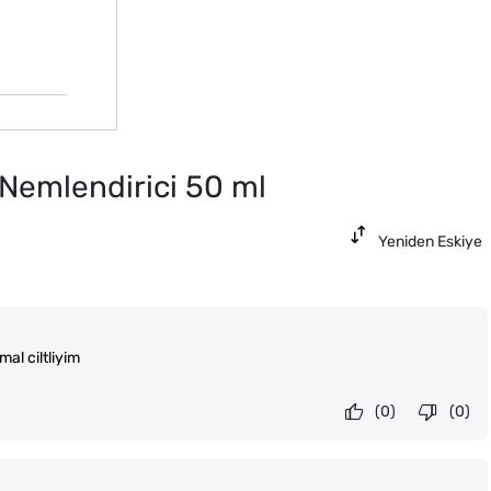
 Nemlendirici 50 ml
Yeniden Eskiye
al ciltliyim
(0)
(0)