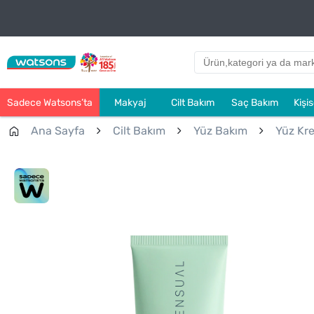
Sadece Watsons’ta
Makyaj
Cilt Bakım
Saç Bakım
Kişi
Ana Sayfa
Cilt Bakım
Yüz Bakım
Yüz Kre