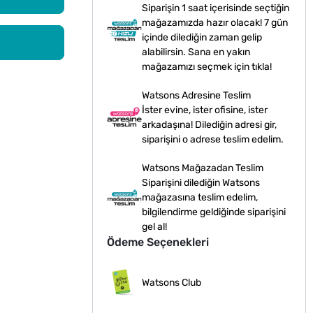
Siparişin 1 saat içerisinde seçtiğin
mağazamızda hazır olacak! 7 gün
içinde dilediğin zaman gelip
alabilirsin. Sana en yakın
mağazamızı seçmek için tıkla!
Watsons Adresine Teslim
İster evine, ister ofisine, ister
arkadaşına! Dilediğin adresi gir,
siparişini o adrese teslim edelim.
Watsons Mağazadan Teslim
Siparişini dilediğin Watsons
mağazasına teslim edelim,
bilgilendirme geldiğinde siparişini
gel al!
Ödeme Seçenekleri
Watsons Club