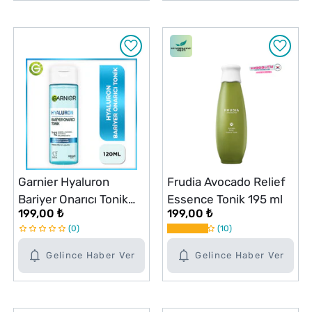
Garnier Hyaluron
Frudia Avocado Relief
Bariyer Onarıcı Tonik
Essence Tonik 195 ml
199,00 ₺
199,00 ₺
120 ml
0
10
Gelince Haber Ver
Gelince Haber Ver