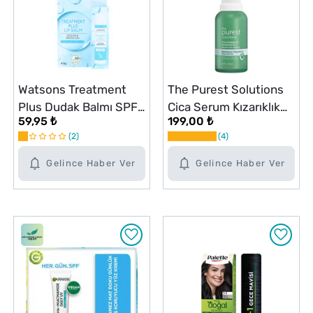
Watsons Treatment
The Purest Solutions
Plus Dudak Balmı SPF
Cica Serum Kızarıklık
59,95 ₺
199,00 ₺
30
Karşıtı ve Bariyer
2
4
Onarıcı 30 ml
Gelince Haber Ver
Gelince Haber Ver