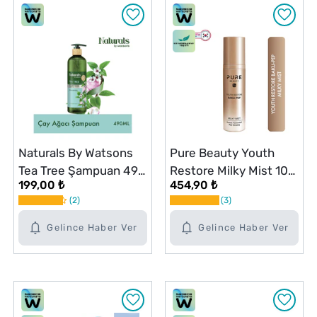
Naturals By Watsons
Pure Beauty Youth
Tea Tree Şampuan 490
Restore Milky Mist 100
199,00 ₺
454,90 ₺
ml
ml
2
3
Gelince Haber Ver
Gelince Haber Ver