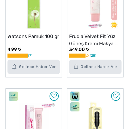
Watsons Pamuk 100 gr
Frudia Velvet Fit Yüz
Güneş Kremi Makyaj
4,99 ₺
349,00 ₺
Bazı SPF50+ PA++++
7
25
40g
Gelince Haber Ver
Gelince Haber Ver