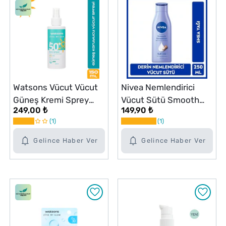
Watsons Vücut Vücut
Nivea Nemlendirici
Güneş Kremi Sprey
Vücut Sütü Smooth
249,00 ₺
149,90 ₺
SPF50+ 150 ml
Sensation 250 ml Kuru
1
1
Ciltler, Shea Yağı
Gelince Haber Ver
Gelince Haber Ver