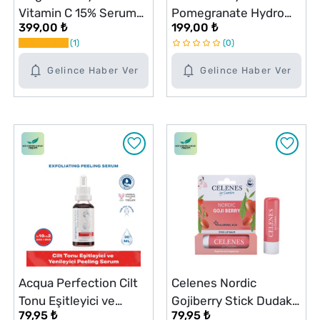
Vitamin C 15% Serum
Pomegranate Hydro
399,00 ₺
199,00 ₺
Konsantre 30 ml
Glow Arındırıcı Tonik
1
0
150 ml
Gelince Haber Ver
Gelince Haber Ver
Acqua Perfection Cilt
Celenes Nordic
Tonu Eşitleyici ve
Gojiberry Stick Dudak
79,95 ₺
79,95 ₺
Yenileyici Peeling
Balmı 4,8 g