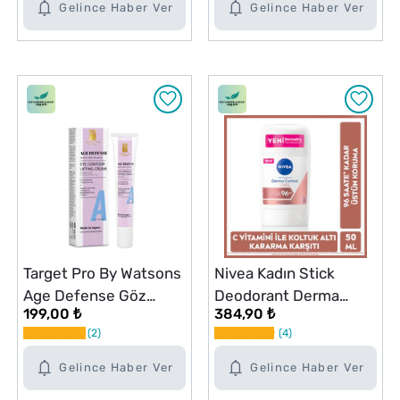
Gelince Haber Ver
Gelince Haber Ver
Target Pro By Watsons
Nivea Kadın Stick
Age Defense Göz
Deodorant Derma
199,00 ₺
384,90 ₺
Kremi 12 ml
Control Clinical 50 ml C
2
4
Vitamini ile Koltuk Altı
Kararma Karşıtı
Gelince Haber Ver
Gelince Haber Ver