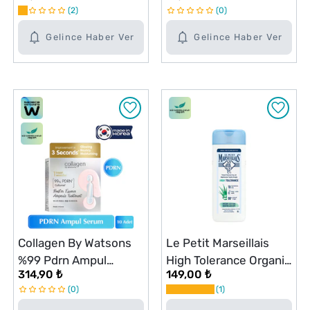
2
0
Serum 30 ml
Gelince Haber Ver
Gelince Haber Ver
Collagen By Watsons
Le Petit Marseillais
%99 Pdrn Ampul
High Tolerance Organik
314,90 ₺
149,00 ₺
Serum 10'lu
Aloe Vera Nemlendirici
0
1
Duş Jeli 400 ml