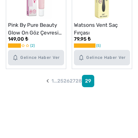
Pink By Pure Beauty
Watsons Vent Saç
Glow On Göz Çevresi
Fırçası
149,00 ₺
79,95 ₺
Roll On 15 ml
2
5
Gelince Haber Ver
Gelince Haber Ver
1
...
25
26
27
28
29