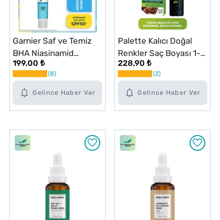
Garnier Saf ve Temiz
Palette Kalıcı Doğal
BHA Niasinamid
Renkler Saç Boyası 1-1
199,00 ₺
228,90 ₺
Günlük Yüz Güneş
Gece Mavisi
8
2
Kremi SPF50+ 40 ml
Gelince Haber Ver
Gelince Haber Ver