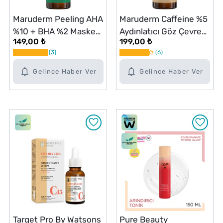
Maruderm Peeling AHA
Maruderm Caffeine %5
%10 + BHA %2 Maske
Aydınlatıcı Göz Çevresi
149,00 ₺
199,00 ₺
Serumu 30 ml
Serumu 30 ml
3
6
Gelince Haber Ver
Gelince Haber Ver
Target Pro By Watsons
Pure Beauty