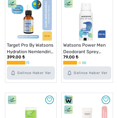
Target Pro By Watsons
Watsons Power Men
Hydration Nemlendiri
Deodorant Sprey
399,00 ₺
79,00 ₺
Serum 30 ml
Pudrasız 150 ml
1
6
Gelince Haber Ver
Gelince Haber Ver