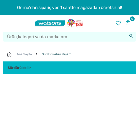
Online'dan sipariş ver, 1 saatte mağazadan ücretsiz al!
0
Ana Sayfa
Sürdürülebilir Yaşam
Sürdürülebilir