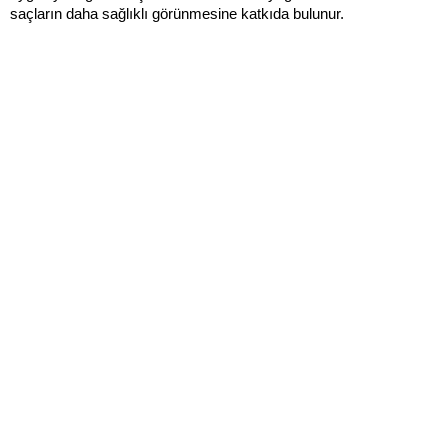
saçların daha sağlıklı görünmesine katkıda bulunur.
Alışveriş
Kurumsal
Watsons Club
Yardım