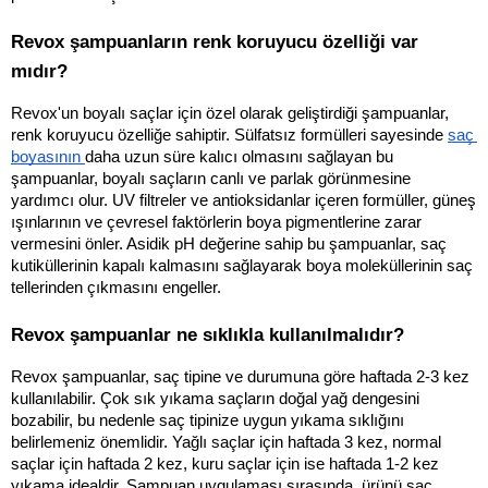
Revox şampuanların renk koruyucu özelliği var 
mıdır?
Revox'un boyalı saçlar için özel olarak geliştirdiği şampuanlar, 
renk koruyucu özelliğe sahiptir. Sülfatsız formülleri sayesinde
saç 
boyasının
daha uzun süre kalıcı olmasını sağlayan bu 
şampuanlar, boyalı saçların canlı ve parlak görünmesine 
yardımcı olur. UV filtreler ve antioksidanlar içeren formüller, güneş 
ışınlarının ve çevresel faktörlerin boya pigmentlerine zarar 
vermesini önler. Asidik pH değerine sahip bu şampuanlar, saç 
kutiküllerinin kapalı kalmasını sağlayarak boya moleküllerinin saç 
tellerinden çıkmasını engeller.
Revox şampuanlar ne sıklıkla kullanılmalıdır?
Revox şampuanlar, saç tipine ve durumuna göre haftada 2-3 kez 
kullanılabilir. Çok sık yıkama saçların doğal yağ dengesini 
bozabilir, bu nedenle saç tipinize uygun yıkama sıklığını 
belirlemeniz önemlidir. Yağlı saçlar için haftada 3 kez, normal 
saçlar için haftada 2 kez, kuru saçlar için ise haftada 1-2 kez 
yıkama idealdir. Şampuan uygulaması sırasında, ürünü saç 