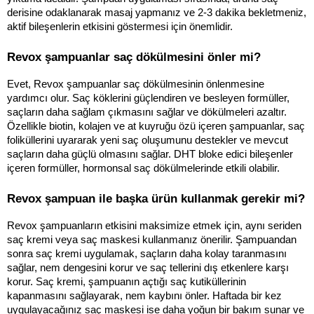
derisine odaklanarak masaj yapmanız ve 2-3 dakika bekletmeniz, 
aktif bileşenlerin etkisini göstermesi için önemlidir.
Revox şampuanlar saç dökülmesini önler mi?
Evet, Revox şampuanlar saç dökülmesinin önlenmesine 
yardımcı olur. Saç köklerini güçlendiren ve besleyen formüller, 
saçların daha sağlam çıkmasını sağlar ve dökülmeleri azaltır. 
Özellikle biotin, kolajen ve at kuyruğu özü içeren şampuanlar, saç 
foliküllerini uyararak yeni saç oluşumunu destekler ve mevcut 
saçların daha güçlü olmasını sağlar. DHT bloke edici bileşenler 
içeren formüller, hormonsal saç dökülmelerinde etkili olabilir.
Revox şampuan ile başka ürün kullanmak gerekir mi?
Revox şampuanların etkisini maksimize etmek için, aynı seriden 
saç kremi veya saç maskesi kullanmanız önerilir. Şampuandan 
sonra saç kremi uygulamak, saçların daha kolay taranmasını 
sağlar, nem dengesini korur ve saç tellerini dış etkenlere karşı 
korur. Saç kremi, şampuanın açtığı saç kutiküllerinin 
kapanmasını sağlayarak, nem kaybını önler. Haftada bir kez 
uygulayacağınız saç maskesi ise daha yoğun bir bakım sunar ve 