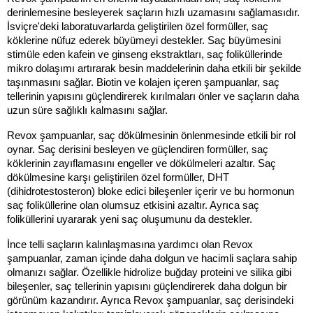
derinlemesine besleyerek saçların hızlı uzamasını sağlamasıdır. 
İsviçre'deki laboratuvarlarda geliştirilen özel formüller, saç 
köklerine nüfuz ederek büyümeyi destekler. Saç büyümesini 
stimüle eden kafein ve ginseng ekstraktları, saç foliküllerinde 
mikro dolaşımı artırarak besin maddelerinin daha etkili bir şekilde 
taşınmasını sağlar. Biotin ve kolajen içeren şampuanlar, saç 
tellerinin yapısını güçlendirerek kırılmaları önler ve saçların daha 
uzun süre sağlıklı kalmasını sağlar.
Revox şampuanlar, saç dökülmesinin önlenmesinde etkili bir rol 
oynar. Saç derisini besleyen ve güçlendiren formüller, saç 
köklerinin zayıflamasını engeller ve dökülmeleri azaltır. Saç 
dökülmesine karşı geliştirilen özel formüller, DHT 
(dihidrotestosteron) bloke edici bileşenler içerir ve bu hormonun 
saç foliküllerine olan olumsuz etkisini azaltır. Ayrıca saç 
foliküllerini uyararak yeni saç oluşumunu da destekler.
İnce telli saçların kalınlaşmasına yardımcı olan Revox 
şampuanlar, zaman içinde daha dolgun ve hacimli saçlara sahip 
olmanızı sağlar. Özellikle hidrolize buğday proteini ve silika gibi 
bileşenler, saç tellerinin yapısını güçlendirerek daha dolgun bir 
görünüm kazandırır. Ayrıca Revox şampuanlar, saç derisindeki 