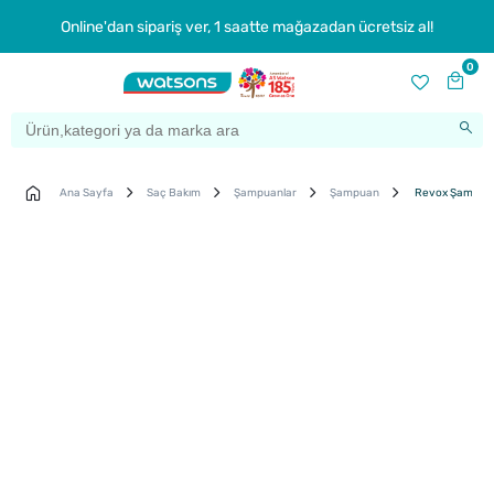
Online'dan sipariş ver, 1 saatte mağazadan ücretsiz al!
0
Ana Sayfa
Saç Bakım
Şampuanlar
Şampuan
Revox Şampua