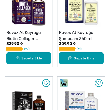
Revox At Kuyruğu
Revox At Kuyruğu
Biotin Collagen
Şampuanı 360 ml
329,90 ₺
309,90 ₺
Şampuan 360 ml
92
31
Sepete Ekle
Sepete Ekle