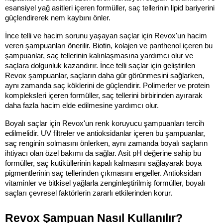
esansiyel yağ asitleri içeren formüller, saç tellerinin lipid bariyerini 
güçlendirerek nem kaybını önler.
İnce telli ve hacim sorunu yaşayan saçlar için Revox'un hacim 
veren şampuanları önerilir. Biotin, kolajen ve panthenol içeren bu 
şampuanlar, saç tellerinin kalınlaşmasına yardımcı olur ve 
saçlara dolgunluk kazandırır. İnce telli saçlar için geliştirilen 
Revox şampuanlar, saçların daha gür görünmesini sağlarken, 
aynı zamanda saç köklerini de güçlendirir. Polimerler ve protein 
kompleksleri içeren formüller, saç tellerini birbirinden ayırarak 
daha fazla hacim elde edilmesine yardımcı olur.
Boyalı saçlar için Revox'un renk koruyucu şampuanları tercih 
edilmelidir. UV filtreler ve antioksidanlar içeren bu şampuanlar, 
saç renginin solmasını önlerken, aynı zamanda boyalı saçların 
ihtiyacı olan özel bakımı da sağlar. Asit pH değerine sahip bu 
formüller, saç kutiküllerinin kapalı kalmasını sağlayarak boya 
pigmentlerinin saç tellerinden çıkmasını engeller. Antioksidan 
vitaminler ve bitkisel yağlarla zenginleştirilmiş formüller, boyalı 
saçları çevresel faktörlerin zararlı etkilerinden korur.
Revox Şampuan Nasıl Kullanılır?