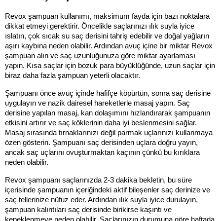
Revox şampuan kullanımı, maksimum fayda için bazı noktalara 
dikkat etmeyi gerektirir. Öncelikle saçlarınızı ılık suyla iyice 
ıslatın, çok sıcak su saç derisini tahriş edebilir ve doğal yağların 
aşırı kaybına neden olabilir. Ardından avuç içine bir miktar Revox 
şampuan alın ve saç uzunluğunuza göre miktar ayarlaması 
yapın. Kısa saçlar için bozuk para büyüklüğünde, uzun saçlar için 
biraz daha fazla şampuan yeterli olacaktır.
Şampuanı önce avuç içinde hafifçe köpürtün, sonra saç derisine 
uygulayın ve nazik dairesel hareketlerle masaj yapın. Saç 
derisine yapılan masaj, kan dolaşımını hızlandırarak şampuanın 
etkisini artırır ve saç köklerinin daha iyi beslenmesini sağlar. 
Masaj sırasında tırnaklarınızı değil parmak uçlarınızı kullanmaya 
özen gösterin. Şampuanı saç derisinden uçlara doğru yayın, 
ancak saç uçlarını ovuşturmaktan kaçının çünkü bu kırıklara 
neden olabilir.
Revox şampuanı saçlarınızda 2-3 dakika bekletin, bu süre 
içerisinde şampuanın içeriğindeki aktif bileşenler saç derinize ve 
saç tellerinize nüfuz eder. Ardından ılık suyla iyice durulayın, 
şampuan kalıntıları saç derisinde birikirse kaşıntı ve 
kepeklenmeye neden olabilir. Saçlarınızın durumuna göre haftada 