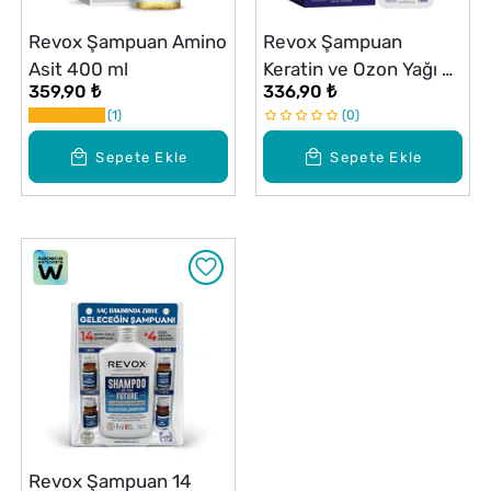
Revox Şampuan Amino
Revox Şampuan
Asit 400 ml
Keratin ve Ozon Yağı E
359,90 ₺
336,90 ₺
Vitamini Bakımı 360 ml
1
0
Sepete Ekle
Sepete Ekle
Revox Şampuan 14