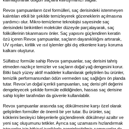
kalınlaştırarak dolgun saçlara kavuşmanızı sağlar.
Revox şampuanların özel formülleri, saç derisindeki istenmeyen 
kalıntıları etkili bir şekilde temizleyerek gözeneklerin açılmasına 
yardımcı olur. Mikro-temizleme teknolojisi sayesinde saç 
derisindeki birikintileri moleküler düzeyde parçalayarak, saç 
foliküllerinin tıkanmasını önler. Saç yapısını güçlendiren keratin 
özü içeren Revox şampuanlar, saçların dayanıklılığını artırarak, 
UV ışınları, kirlilik ve ısıl işlemler gibi dış etkenlere karşı koruma 
kalkanı oluşturur.
Sülfatsız formüle sahip Revox şampuanlar, saç derisini tahriş 
etmeden nazikçe temizler ve saçların doğal yağ dengesini korur. 
Bitki bazlı yüzey aktif maddeler kullanılarak geliştirilen bu ürünler, 
temizlik performansından ödün vermeden saç sağlığını ön planda 
tutar. Revox'un doğal içerikli şampuanları, saç derisi pH değerini 
dengeleyecek şekilde formüle edildiğinden, hassas saç derisine 
sahip kişiler tarafından da güvenle kullanılabilir.
Revox şampuanlar arasında saç dökülmesine karşı özel olarak 
geliştirilen formüller de önemli bir yer tutar. Bu ürünler, saç 
köklerini besleyici bileşenlerle güçlendirerek dökülmeyi azaltır ve 
yeni saç oluşumunu tetikler. Ayrıca saç uzamasını hızlandırmak 