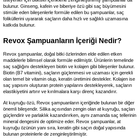
isteyenler için bitkisel içeriklerle zenginleştirilmiş şampuanlar da 
bulunur. Ginseng, kafein ve biberiye özü gibi saç büyümesini 
stimüle eden bileşenlerle formüle edilen bu şampuanlar, saç 
foliküllerini uyararak saçların daha hızlı ve sağlıklı uzamasına 
katkıda bulunur.
Revox Şampuanların İçeriği Nedir?
Revox şampuanlar, doğal bitki özlerinden elde edilen etken 
maddelerle bilimsel olarak formüle edilmiştir. Ürünlerin temelinde 
saç sağlığını destekleyen biotin ve kolajen gibi bileşenler bulunur. 
Biotin (B7 vitamini), saçların güçlenmesi ve uzaması için gerekli 
olan temel bir vitamin olup, keratin üretimini destekler. Kolajen ise 
saç yapısını oluşturan protein yapılarını destekleyerek, saçların 
elastikiyetini artırır ve kırılmalara karşı direnç kazandırır.
At kuyruğu özü, Revox şampuanların içeriğinde bulunan bir diğer 
önemli bileşendir. Silika açısından zengin olan at kuyruğu, saçları 
güçlendirir ve parlaklık kazandırırken, aynı zamanda saç tellerinin 
mineral dengesini de optimize eder. Revox şampuanlar, at 
kuyruğu özünün yanı sıra, keratin gibi saçın doğal yapısında 
bulunan proteinlerle de zenginleştirilmiştir.