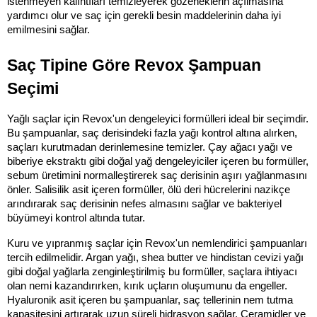
istenmeyen kalıntıları temizleyerek gözeneklerin açılmasına 
yardımcı olur ve saç için gerekli besin maddelerinin daha iyi 
emilmesini sağlar.
Saç Tipine Göre Revox Şampuan 
Seçimi
Yağlı saçlar için Revox'un dengeleyici formülleri ideal bir seçimdir. 
Bu şampuanlar, saç derisindeki fazla yağı kontrol altına alırken, 
saçları kurutmadan derinlemesine temizler. Çay ağacı yağı ve 
biberiye ekstraktı gibi doğal yağ dengeleyiciler içeren bu formüller, 
sebum üretimini normalleştirerek saç derisinin aşırı yağlanmasını 
önler. Salisilik asit içeren formüller, ölü deri hücrelerini nazikçe 
arındırarak saç derisinin nefes almasını sağlar ve bakteriyel 
büyümeyi kontrol altında tutar.
Kuru ve yıpranmış saçlar için Revox'un nemlendirici şampuanları 
tercih edilmelidir. Argan yağı, shea butter ve hindistan cevizi yağı 
gibi doğal yağlarla zenginleştirilmiş bu formüller, saçlara ihtiyacı 
olan nemi kazandırırken, kırık uçların oluşumunu da engeller. 
Hyaluronik asit içeren bu şampuanlar, saç tellerinin nem tutma 
kapasitesini artırarak uzun süreli hidrasyon sağlar. Ceramidler ve 