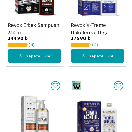
Revox Erkek Şampuanı
Revox X-Treme
360 ml
Dökülen ve Geç
344,90 ₺
376,90 ₺
Uzayan Saçlar için
11
12
Şampuan 400 ml
Sepete Ekle
Sepete Ekle