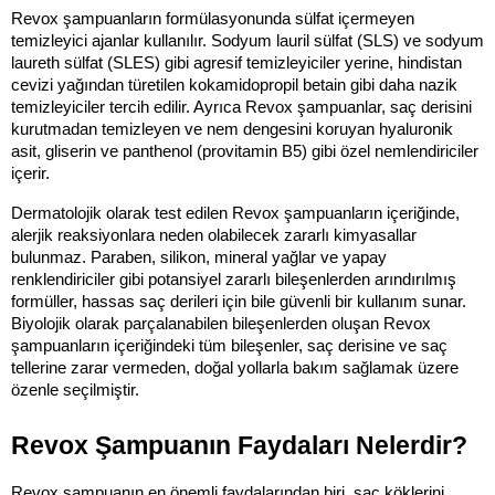
Revox şampuanların formülasyonunda sülfat içermeyen 
temizleyici ajanlar kullanılır. Sodyum lauril sülfat (SLS) ve sodyum 
laureth sülfat (SLES) gibi agresif temizleyiciler yerine, hindistan 
cevizi yağından türetilen kokamidopropil betain gibi daha nazik 
temizleyiciler tercih edilir. Ayrıca Revox şampuanlar, saç derisini 
kurutmadan temizleyen ve nem dengesini koruyan hyaluronik 
asit, gliserin ve panthenol (provitamin B5) gibi özel nemlendiriciler 
içerir.
Dermatolojik olarak test edilen Revox şampuanların içeriğinde, 
alerjik reaksiyonlara neden olabilecek zararlı kimyasallar 
bulunmaz. Paraben, silikon, mineral yağlar ve yapay 
renklendiriciler gibi potansiyel zararlı bileşenlerden arındırılmış 
formüller, hassas saç derileri için bile güvenli bir kullanım sunar. 
Biyolojik olarak parçalanabilen bileşenlerden oluşan Revox 
şampuanların içeriğindeki tüm bileşenler, saç derisine ve saç 
tellerine zarar vermeden, doğal yollarla bakım sağlamak üzere 
özenle seçilmiştir.
Revox Şampuanın Faydaları Nelerdir?
Revox şampuanın en önemli faydalarından biri, saç köklerini 