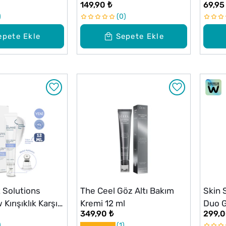
149,90 ₺
69,95
ğıt Göz Maskesi
gr
0
epete Ekle
Sepete Ekle
 Solutions
The Ceel Göz Altı Bakım
Skin 
Kırışıklık Karşıtı
Kremi 12 ml
Duo G
349,90 ₺
299,0
i Bakım Kremi
Dark 
1