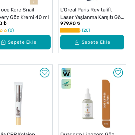
oce Kore Snail
L'Oreal Paris Revitalift
ery Göz Kremi 40 ml
Laser Yaşlanma Karşıtı Göz
0 ₺
979,90 ₺
Kremi T15
0
20
Sepete Ekle
Sepete Ekle
ilia CPP Kolajen
Duaderm Lipozom Göz