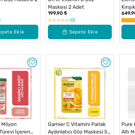
Maskesi 2 Adet
Kırışı
199,90 ₺
649,9
20 ml
0
epete Ekle
Sepete Ekle
2 Milyon
Garnier C Vitamini Parlak
Pure 
Türevi İçeren
Aydınlatıcı Göz Maskesi 5
Altı 