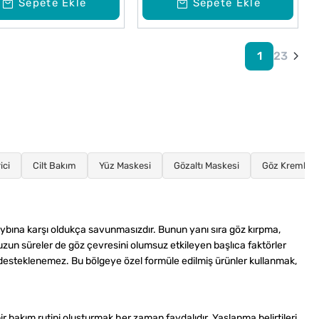
Sepete Ekle
Sepete Ekle
1
2
3
ici
Cilt Bakım
Yüz Maskesi
Gözaltı Maskesi
Göz Kremleri
kaybına karşı oldukça savunmasızdır. Bunun yanı sıra göz kırpma,
n uzun süreler de göz çevresini olumsuz etkileyen başlıca faktörler
 desteklenemez. Bu bölgeye özel formüle edilmiş ürünler kullanmak,
r bakım rutini oluşturmak her zaman faydalıdır. Yaşlanma belirtileri