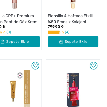
ilia CPP+ Premium
Elensilia 4 Haftada Etkili
en Peptide Göz Kremi
%80 Fransız Kolajeni
0 ₺
799,90 ₺
Kırışıklık Karşıtı CPP %80
0
4
Baby Collagen Göz Kremi
30 ml
Sepete Ekle
Sepete Ekle