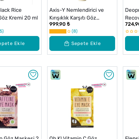
lack Rice
Axis-Y Nemlendirici ve
Deopr
Göz Kremi 20 ml
Kırışıklık Karşıtı Göz
Recov
999,90 ₺
724,9
Serumu 10 ml
5
8
epete Ekle
Sepete Ekle
in Göz Maskesi 2
Oh K! Vitamin C Göz
Elens