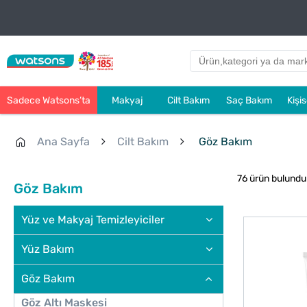
Sadece Watsons’ta
Makyaj
Cilt Bakım
Saç Bakım
Kişi
Ana Sayfa
Cilt Bakım
Göz Bakım
76 ürün bulundu
Göz Bakım
Yüz ve Makyaj Temizleyiciler
Yüz Bakım
Göz Bakım
Göz Altı Maskesi