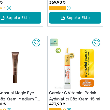
 ₺
369,90 ₺
Kırışıklık Karşıtı Göz Kremi
0
1
10 g
Sepete Ekle
Sepete Ekle
Sensual Magic Eye
Garnier C Vitamini Parlak
öz Kremi Medium To
Aydınlatıcı Göz Kremi 15 ml
0 ₺
473,90 ₺
15 ml
0
9