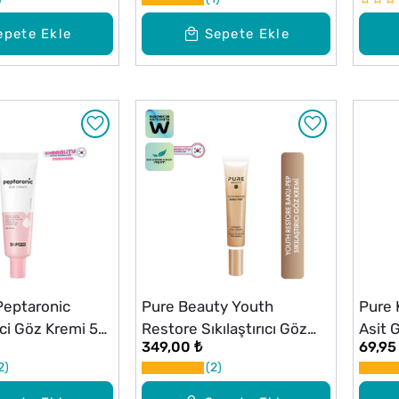
epete Ekle
Sepete Ekle
Peptaronic
Pure Beauty Youth
Pure 
ci Göz Kremi 50
Restore Sıkılaştırıcı Göz
Asit 
349,00 ₺
69,95
Krem 15 ml
2
2