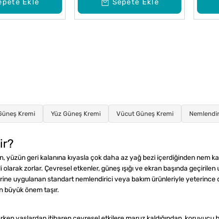
epete Ekle
Sepete Ekle
Güneş Kremi
Yüz Güneş Kremi
Vücut Güneş Kremi
Nemlendir
ir?
alan, yüzün geri kalanına kıyasla çok daha az yağ bezi içerdiğinden nem 
li olarak zorlar. Çevresel etkenler, güneş ışığı ve ekran başında geçirile
lerine uygulanan standart nemlendirici veya bakım ürünleriyle yeterince
n büyük önem taşır.
?
erken yaşlardan itibaren çevresel etkilere maruz kaldığından, koruyucu bi