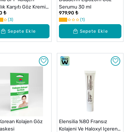
klık Karşıtı Göz Kremi
Serumu 30 ml
0 ₺
979,90 ₺
3
1
Sepete Ekle
Sepete Ekle
Korean Kolajen Göz
Elensilia %80 Fransız
Maskesi
Kolajeni Ve Haloxyl Içeren