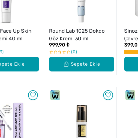
 Face Up Skin
Round Lab 1025 Dokdo
Sino
remi 40 ml
Göz Kremi 30 ml
Çevre
999,90 ₺
399,0
3
0
epete Ekle
Sepete Ekle