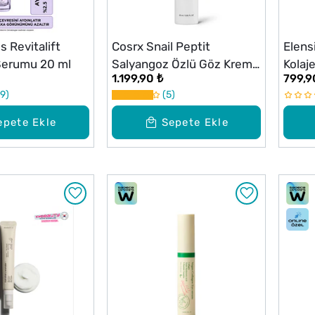
s Revitalift
Cosrx Snail Peptit
Elens
 Serumu 20 ml
Salyangoz Özlü Göz Kremi
Kolaj
1.199,90 ₺
799,9
25 ml
30 ml
9
5
epete Ekle
Sepete Ekle