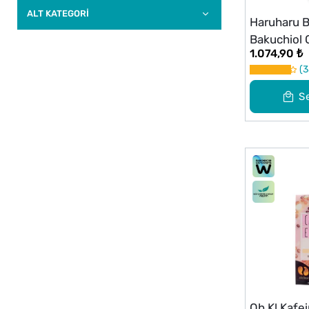
ALT KATEGORI
Haruharu B
Bakuchiol 
1.074,90 ₺
3
S
Oh K! Kafe