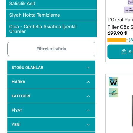
Salisilik Asit
Siyah Nokta Temizleme
L'Oreal Pari
Cica - Centella Asiatica İçerikli
Filler Göz
Ürünler
699,90 ₺
8
Filtreleri sıfırla
S
STOĞU OLANLAR
MARKA
KATEGORİ
FİYAT
YENI