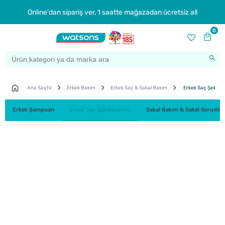
Online'dan sipariş ver, 1 saatte mağazadan ücretsiz al!
0
Ana Sayfa
Erkek Bakım
Erkek Saç & Sakal Bakım
Erkek Saç Şekillend
Erkek Şampuan
Erkek Saç Şekillendirici
Sakal Bakım & Sakal Serumlar