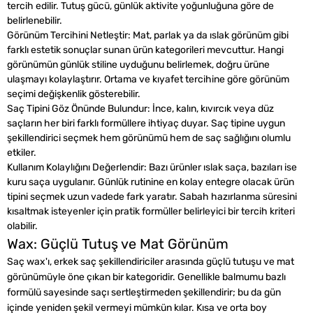
tercih edilir. Tutuş gücü, günlük aktivite yoğunluğuna göre de
belirlenebilir.
Görünüm Tercihini Netleştir: Mat, parlak ya da ıslak görünüm gibi
farklı estetik sonuçlar sunan ürün kategorileri mevcuttur. Hangi
görünümün günlük stiline uyduğunu belirlemek, doğru ürüne
ulaşmayı kolaylaştırır. Ortama ve kıyafet tercihine göre görünüm
seçimi değişkenlik gösterebilir.
Saç Tipini Göz Önünde Bulundur: İnce, kalın, kıvırcık veya düz
saçların her biri farklı formüllere ihtiyaç duyar. Saç tipine uygun
şekillendirici seçmek hem görünümü hem de saç sağlığını olumlu
etkiler.
Kullanım Kolaylığını Değerlendir: Bazı ürünler ıslak saça, bazıları ise
kuru saça uygulanır. Günlük rutinine en kolay entegre olacak ürün
tipini seçmek uzun vadede fark yaratır. Sabah hazırlanma süresini
kısaltmak isteyenler için pratik formüller belirleyici bir tercih kriteri
olabilir.
Wax: Güçlü Tutuş ve Mat Görünüm
Saç wax'ı, erkek saç şekillendiriciler arasında güçlü tutuşu ve mat
görünümüyle öne çıkan bir kategoridir. Genellikle balmumu bazlı
formülü sayesinde saçı sertleştirmeden şekillendirir; bu da gün
içinde yeniden şekil vermeyi mümkün kılar. Kısa ve orta boy