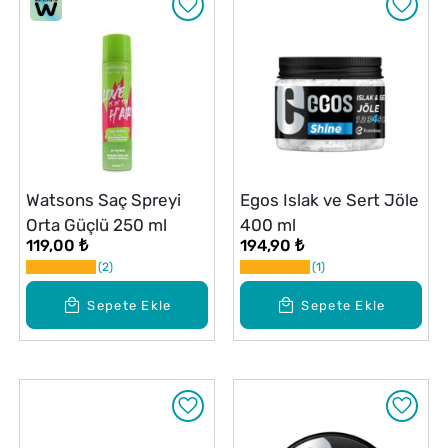
Watsons Saç Spreyi
Egos Islak ve Sert Jöle
Orta Güçlü 250 ml
400 ml
119,00 ₺
194,90 ₺
2
1
Sepete Ekle
Sepete Ekle