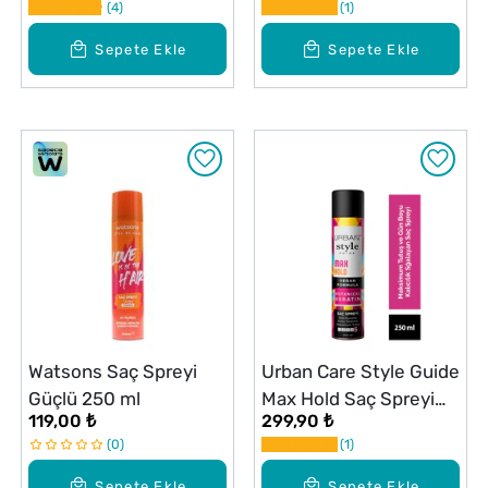
4
1
Sepete Ekle
Sepete Ekle
Watsons Saç Spreyi
Urban Care Style Guide
Güçlü 250 ml
Max Hold Saç Spreyi
119,00 ₺
299,90 ₺
250 ml
0
1
Sepete Ekle
Sepete Ekle