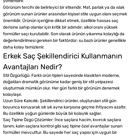
yönlendirir.
Görünüm tercihi de belirleyici bir etkendir. Mat, parlak ya da ıslak
görünüm sunan ürünler arasından kişisel stile uygun olanı seçmek
önemlidir. Ürünün içeriğine dikkat etmek, özellikle hassas saç
derisine sahip olanlar için kritik bir adımdır; alkol oranı yüksek
formüller saçı kurutabilir. Son olarak ürünün yıkanma kolaylığı da
değerlendirilmesi gereken bir faktördür; su bazlı ürünler genellikle
daha kolay temizlenir.
Erkek Saç Şekillendirici Kullanmanın
Avantajları Nedir?
Stil Özgürlüğü: Farklı ürün tipleri sayesinde klasikten moderne,
doğaldan dramatik görünüme kadar geniş bir stil yelpazesi
oluşturmak mümkün olur. Her gün farklı bir görünüm denemek
kolaylaşır.
Uzun Süre Kalıcılık: Şekillendirici ürünler, oluşturulan stili gün
boyunca koruyarak sık sık ayna karşısına geçme ihtiyacını azaltır.
Bu özellikle yoğun günlerde büyük bir kolaylık sağlar.
Saç Tipine Özgü Çözümler: İnce saçlara hacim, kıvırcık saçlara
tanım, kalın saçlara kontrol gibi saç tipine özel avantajlar sunan
formüller mevcuttur. Bu sayede her saç yapısı için uygun bir