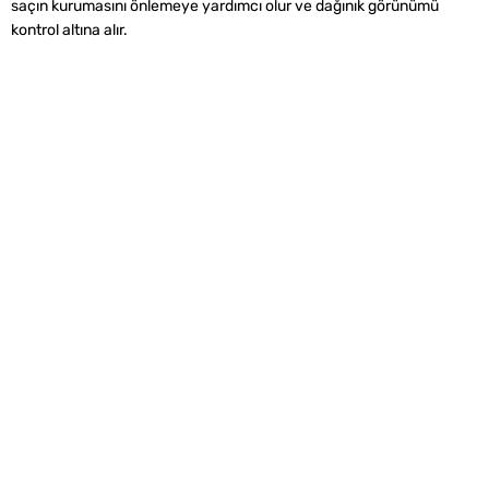
saçın kurumasını önlemeye yardımcı olur ve dağınık görünümü
kontrol altına alır.
Alışveriş
Kurumsal
Watsons Club
Yardım