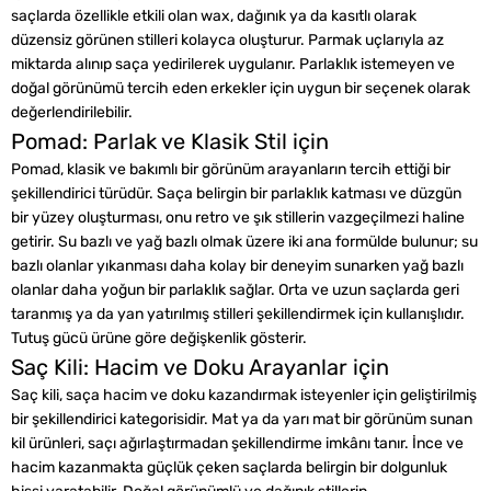
saçlarda özellikle etkili olan wax, dağınık ya da kasıtlı olarak
düzensiz görünen stilleri kolayca oluşturur. Parmak uçlarıyla az
miktarda alınıp saça yedirilerek uygulanır. Parlaklık istemeyen ve
doğal görünümü tercih eden erkekler için uygun bir seçenek olarak
değerlendirilebilir.
Pomad: Parlak ve Klasik Stil için
Pomad, klasik ve bakımlı bir görünüm arayanların tercih ettiği bir
şekillendirici türüdür. Saça belirgin bir parlaklık katması ve düzgün
bir yüzey oluşturması, onu retro ve şık stillerin vazgeçilmezi haline
getirir. Su bazlı ve yağ bazlı olmak üzere iki ana formülde bulunur; su
bazlı olanlar yıkanması daha kolay bir deneyim sunarken yağ bazlı
olanlar daha yoğun bir parlaklık sağlar. Orta ve uzun saçlarda geri
taranmış ya da yan yatırılmış stilleri şekillendirmek için kullanışlıdır.
Tutuş gücü ürüne göre değişkenlik gösterir.
Saç Kili: Hacim ve Doku Arayanlar için
Saç kili, saça hacim ve doku kazandırmak isteyenler için geliştirilmiş
bir şekillendirici kategorisidir. Mat ya da yarı mat bir görünüm sunan
kil ürünleri, saçı ağırlaştırmadan şekillendirme imkânı tanır. İnce ve
hacim kazanmakta güçlük çeken saçlarda belirgin bir dolgunluk