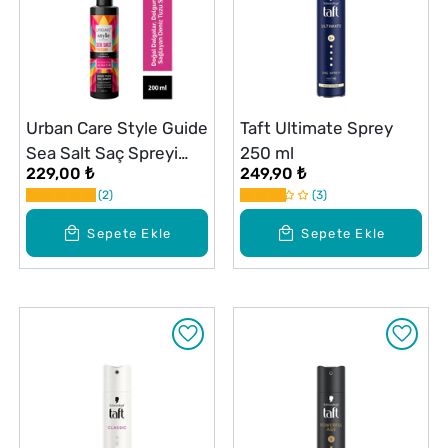
Urban Care Style Guide
Taft Ultimate Sprey
Sea Salt Saç Spreyi
250 ml
229,00 ₺
249,90 ₺
200 ml
2
3
Sepete Ekle
Sepete Ekle