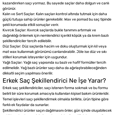
kazandırırken saçı yormaz. Bu sayede saçlar daha dolgun ve canlı
görünür.
Kalın ve Sert Saçlar: Kalın saçları kontrol altında tutmak için daha
güçlü tutuşa sahip ürünler gerekebilir. Wax ve pomad bu saç tipinde
şekli korumada etkili sonuçlar verir.
Kıvırcık Saçlar: Kıvırcık saçlarda bukle tanımını artırmak ve
dağınıklığı önlemek için nemlendirici içerikli köpük ya da krem bazlı
şekillendiriciler tercih edilebilir.
Düz Saçlar: Düz saçlarda hacim ve doku oluşturmak için kil veya
mat wax kullanmak görünümü canlandırabilir. Jöle ise düz ve sıkı
stilleri korumak isteyenler için uygundur.
Yağlı Saçlar: Yağlı saç yapısında su bazlı ve hafif formüller tercih
edilmelidir. Yağ bazlı ürünler saçı daha da ağırlaştırabileceğinden
dikkatli seçim yapılması önerilir.
Erkek Saç Şekillendirici Ne İşe Yarar?
Erkek saç şekillendiriciler, saçı istenen forma sokmak ve bu formu
belirli bir süre korumak amacıyla kullanılan kişisel bakım ürünleridir.
Temel işlevleri saçı şekillendirmek olmakla birlikte, ürün tipine göre
farklı ek faydalar da sunarlar.
Şekillendirici ürünler saçın dağılmasını önler, gün içinde oluşabilecek