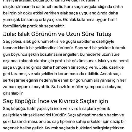
hissi yaratabilir. Doğal görünümlü ve dağınık stillerin
oluşturulmasında da tercih edilir. Kuru saça uygulandığında daha
belirgin bir doku etkisi verirken ıslak saça uygulandığında daha
yumuşak bir sonuç ortaya çıkar. Günlük kullanıma uygun hafif
formülleriyle pratik bir seçenektir.
Jöle: Islak Görünüm ve Uzun Süre Tutuş
Saç jölesi, ıslak görünüm etkisi ve güçlü sabitleme özelliğiyle
tanınan klasik bir şekillendirici üründür. Saçı sert bir şekilde tutarak
gün boyunca şeklin bozulmasını engeller; bu nedenle uzun süre
dışarıda kalacak olanlar için pratik bir çözüm sunar. Islak ya da nemli
saça uygulandığında daha homojen bir sonuç verir. Jöle, özellikle
geri taranmış ve sıkı şekillerin korunmasında etkilidir. Ancak saçı
sertleştirme eğilimi nedeniyle esnek bir görünüm arayanlar için her
zaman uygun olmayabilir. Su bazlı formülleri şampuanla kolayca
çıkarılabilir.
Saç Köpüğü: İnce ve Kıvırcık Saçlar için
Saç köpüğü, hafif yapısıyla ince ve kıvırcık saçlara yönelik
geliştirilen bir şekillendirici türüdür. Saçı ağırlaştırmadan hacim ve
şekil kazandırması, onu bu saç tiplerine sahip erkekler için cazip bir
seçenek haline getirir. Kıvırcık saçlarda bukleleri belirginleştirirken