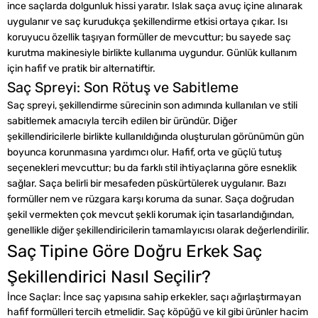
ince saçlarda dolgunluk hissi yaratır. Islak saça avuç içine alınarak
uygulanır ve saç kurudukça şekillendirme etkisi ortaya çıkar. Isı
koruyucu özellik taşıyan formüller de mevcuttur; bu sayede saç
kurutma makinesiyle birlikte kullanıma uygundur. Günlük kullanım
için hafif ve pratik bir alternatiftir.
Saç Spreyi: Son Rötuş ve Sabitleme
Saç spreyi, şekillendirme sürecinin son adımında kullanılan ve stili
sabitlemek amacıyla tercih edilen bir üründür. Diğer
şekillendiricilerle birlikte kullanıldığında oluşturulan görünümün gün
boyunca korunmasına yardımcı olur. Hafif, orta ve güçlü tutuş
seçenekleri mevcuttur; bu da farklı stil ihtiyaçlarına göre esneklik
sağlar. Saça belirli bir mesafeden püskürtülerek uygulanır. Bazı
formüller nem ve rüzgara karşı koruma da sunar. Saça doğrudan
şekil vermekten çok mevcut şekli korumak için tasarlandığından,
genellikle diğer şekillendiricilerin tamamlayıcısı olarak değerlendirilir.
Saç Tipine Göre Doğru Erkek Saç
Şekillendirici Nasıl Seçilir?
İnce Saçlar: İnce saç yapısına sahip erkekler, saçı ağırlaştırmayan
hafif formülleri tercih etmelidir. Saç köpüğü ve kil gibi ürünler hacim