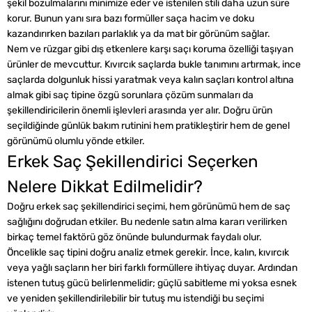
şekil bozulmalarını minimize eder ve istenilen stili daha uzun süre
korur. Bunun yanı sıra bazı formüller saça hacim ve doku
kazandırırken bazıları parlaklık ya da mat bir görünüm sağlar.
Nem ve rüzgar gibi dış etkenlere karşı saçı koruma özelliği taşıyan
ürünler de mevcuttur. Kıvırcık saçlarda bukle tanımını artırmak, ince
saçlarda dolgunluk hissi yaratmak veya kalın saçları kontrol altına
almak gibi saç tipine özgü sorunlara çözüm sunmaları da
şekillendiricilerin önemli işlevleri arasında yer alır. Doğru ürün
seçildiğinde günlük bakım rutinini hem pratikleştirir hem de genel
görünümü olumlu yönde etkiler.
Erkek Saç Şekillendirici Seçerken
Nelere Dikkat Edilmelidir?
Doğru erkek saç şekillendirici seçimi, hem görünümü hem de saç
sağlığını doğrudan etkiler. Bu nedenle satın alma kararı verilirken
birkaç temel faktörü göz önünde bulundurmak faydalı olur.
Öncelikle saç tipini doğru analiz etmek gerekir. İnce, kalın, kıvırcık
veya yağlı saçların her biri farklı formüllere ihtiyaç duyar. Ardından
istenen tutuş gücü belirlenmelidir; güçlü sabitleme mi yoksa esnek
ve yeniden şekillendirilebilir bir tutuş mu istendiği bu seçimi