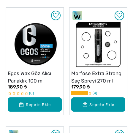
Egos Wax Göz Alıcı
Morfose Extra Strong
Parlaklık 100 ml
Saç Spreyi 270 ml
189,90 ₺
179,90 ₺
0
4
Sepete Ekle
Sepete Ekle