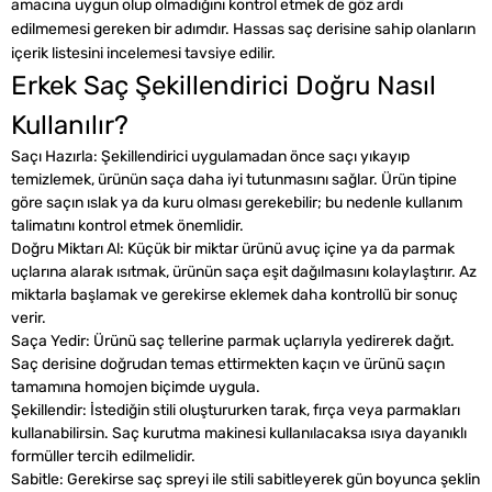
amacına uygun olup olmadığını kontrol etmek de göz ardı
edilmemesi gereken bir adımdır. Hassas saç derisine sahip olanların
içerik listesini incelemesi tavsiye edilir.
Erkek Saç Şekillendirici Doğru Nasıl
Kullanılır?
Saçı Hazırla: Şekillendirici uygulamadan önce saçı yıkayıp
temizlemek, ürünün saça daha iyi tutunmasını sağlar. Ürün tipine
göre saçın ıslak ya da kuru olması gerekebilir; bu nedenle kullanım
talimatını kontrol etmek önemlidir.
Doğru Miktarı Al: Küçük bir miktar ürünü avuç içine ya da parmak
uçlarına alarak ısıtmak, ürünün saça eşit dağılmasını kolaylaştırır. Az
miktarla başlamak ve gerekirse eklemek daha kontrollü bir sonuç
verir.
Saça Yedir: Ürünü saç tellerine parmak uçlarıyla yedirerek dağıt.
Saç derisine doğrudan temas ettirmekten kaçın ve ürünü saçın
tamamına homojen biçimde uygula.
Şekillendir: İstediğin stili oluştururken tarak, fırça veya parmakları
kullanabilirsin. Saç kurutma makinesi kullanılacaksa ısıya dayanıklı
formüller tercih edilmelidir.
Sabitle: Gerekirse saç spreyi ile stili sabitleyerek gün boyunca şeklin