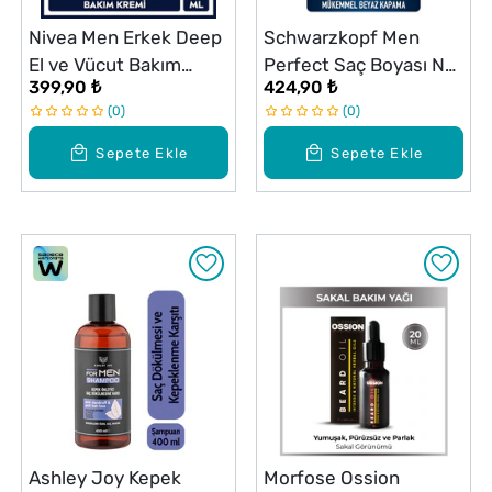
Nivea Men Erkek Deep
Schwarzkopf Men
El ve Vücut Bakım
Perfect Saç Boyası No:
399,90 ₺
424,90 ₺
Kremi 400 ml 48 Saat
50 Açık Kahve
0
0
Nemlendirici
Sepete Ekle
Sepete Ekle
Ashley Joy Kepek
Morfose Ossion