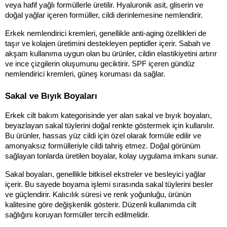
veya hafif yağlı formüllerle üretilir. Hyaluronik asit, gliserin ve 
doğal yağlar içeren formüller, cildi derinlemesine nemlendirir.
Erkek nemlendirici kremleri, genellikle anti-aging özellikleri de 
taşır ve kolajen üretimini destekleyen peptidler içerir. Sabah ve 
akşam kullanıma uygun olan bu ürünler, cildin elastikiyetini artırır 
ve ince çizgilerin oluşumunu geciktirir. SPF içeren gündüz 
nemlendirici kremleri, güneş koruması da sağlar.
Sakal ve Bıyık Boyaları
Erkek cilt bakım kategorisinde yer alan sakal ve bıyık boyaları, 
beyazlayan sakal tüylerini doğal renkte göstermek için kullanılır. 
Bu ürünler, hassas yüz cildi için özel olarak formüle edilir ve 
amonyaksız formülleriyle cildi tahriş etmez. Doğal görünüm 
sağlayan tonlarda üretilen boyalar, kolay uygulama imkanı sunar.
Sakal boyaları, genellikle bitkisel ekstreler ve besleyici yağlar 
içerir. Bu sayede boyama işlemi sırasında sakal tüylerini besler 
ve güçlendirir. Kalıcılık süresi ve renk yoğunluğu, ürünün 
kalitesine göre değişkenlik gösterir. Düzenli kullanımda cilt 
sağlığını koruyan formüller tercih edilmelidir.