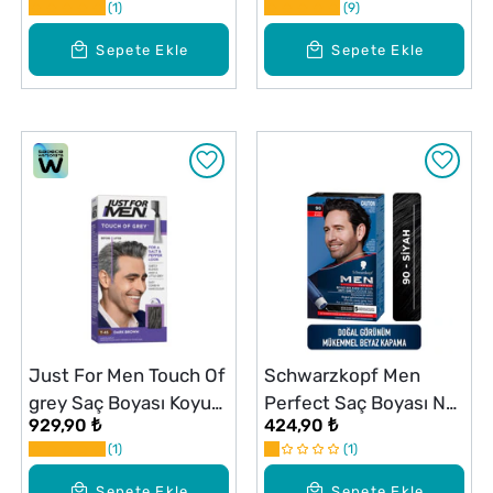
1
9
Sepete Ekle
Sepete Ekle
Just For Men Touch Of
Schwarzkopf Men
grey Saç Boyası Koyu
Perfect Saç Boyası No:
929,90 ₺
424,90 ₺
Kahverengi
90 Siyah
1
1
Sepete Ekle
Sepete Ekle