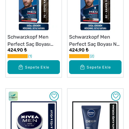
Schwarzkopf Men
Schwarzkopf Men
Perfect Saç Boyası
Perfect Saç Boyası No:
424,90 ₺
424,90 ₺
No:70 Koyu Kahve
80 Kahve Siyah
1
2
Sepete Ekle
Sepete Ekle