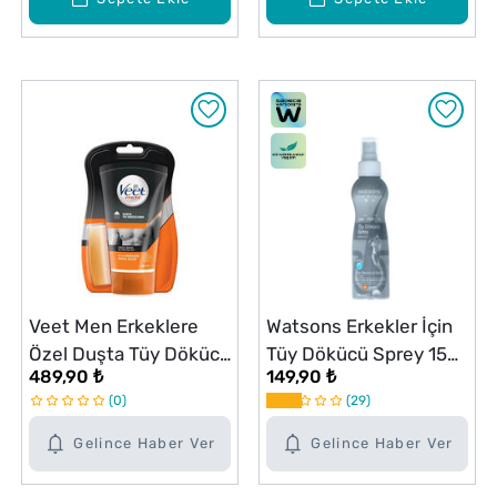
Veet Men Erkeklere
Watsons Erkekler İçin
Özel Duşta Tüy Dökücü
Tüy Dökücü Sprey 150
489,90 ₺
149,90 ₺
Krem 150ml
ml
0
29
Gelince Haber Ver
Gelince Haber Ver