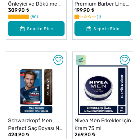
Önleyici ve Dökülme
Premium Barber Line
309,90 ₺
199,90 ₺
Karşıtı Erkek Şampuanı
Sakal Yağı 20 ml
80
1
400 ml
Sepete Ekle
Sepete Ekle
Schwarzkopf Men
Nivea Men Erkekler İçin
Perfect Saç Boyası No:
Krem 75 ml
424,90 ₺
269,90 ₺
60 Kahve