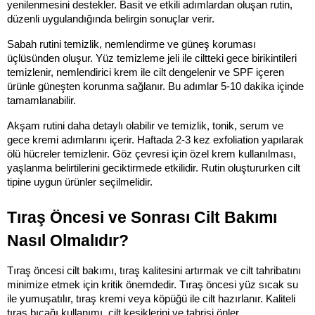
yenilenmesini destekler. Basit ve etkili adımlardan oluşan rutin, 
düzenli uygulandığında belirgin sonuçlar verir.
Sabah rutini temizlik, nemlendirme ve güneş koruması 
üçlüsünden oluşur. Yüz temizleme jeli ile ciltteki gece birikintileri 
temizlenir, nemlendirici krem ile cilt dengelenir ve SPF içeren 
ürünle güneşten korunma sağlanır. Bu adımlar 5-10 dakika içinde 
tamamlanabilir.
Akşam rutini daha detaylı olabilir ve temizlik, tonik, serum ve 
gece kremi adımlarını içerir. Haftada 2-3 kez exfoliation yapılarak 
ölü hücreler temizlenir. Göz çevresi için özel krem kullanılması, 
yaşlanma belirtilerini geciktirmede etkilidir. Rutin oluştururken cilt 
tipine uygun ürünler seçilmelidir.
Tıraş Öncesi ve Sonrası Cilt Bakımı 
Nasıl Olmalıdır?
Tıraş öncesi cilt bakımı, tıraş kalitesini artırmak ve cilt tahribatını 
minimize etmek için kritik önemdedir. Tıraş öncesi yüz sıcak su 
ile yumuşatılır, tıraş kremi veya köpüğü ile cilt hazırlanır. Kaliteli 
tıraş bıçağı kullanımı, cilt kesiklerini ve tahrişi önler.