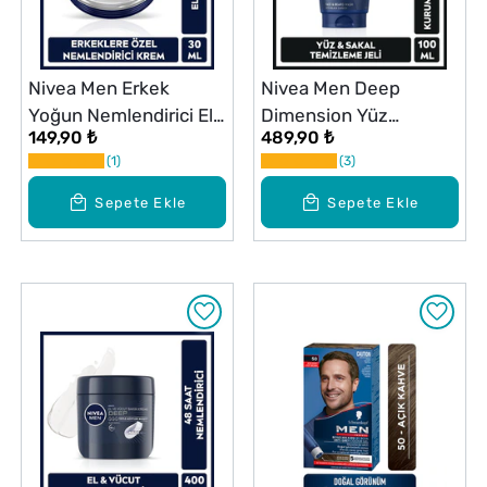
Nivea Men Erkek
Nivea Men Deep
Yoğun Nemlendirici El
Dimension Yüz
149,90 ₺
489,90 ₺
Yüz ve Vücut Kremi 30
Temizleme Jeli 100 ml
1
3
ml
Sepete Ekle
Sepete Ekle