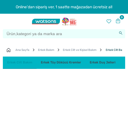
Online'dan sipariş ver, 1 saatte mağazadan ücretsiz al!
0
Ana Sayfa
Erkek Bakım
Erkek Cilt ve Kişisel Bakım
Erkek Cilt Bakım
Erkek Cilt Bakım
Erkek Tüy Dökücü Kremler
Erkek Duş Jelleri