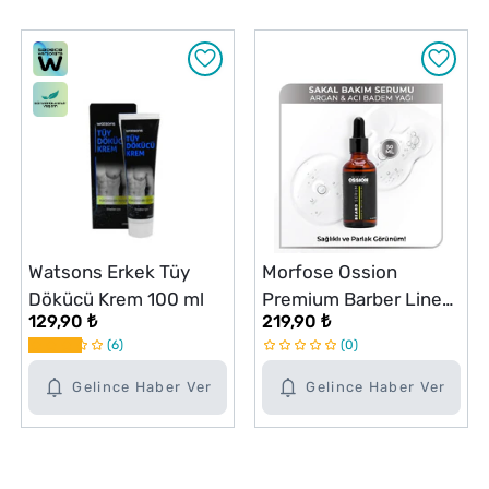
Watsons Erkek Tüy
Morfose Ossion
Dökücü Krem 100 ml
Premium Barber Line
129,90 ₺
219,90 ₺
Sakal Serumu 50 ml
6
0
Gelince Haber Ver
Gelince Haber Ver