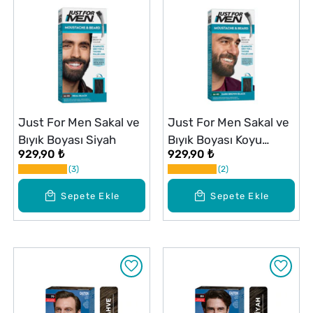
Just For Men Sakal ve
Just For Men Sakal ve
Bıyık Boyası Siyah
Bıyık Boyası Koyu
929,90 ₺
929,90 ₺
Kahverengi
3
2
Sepete Ekle
Sepete Ekle