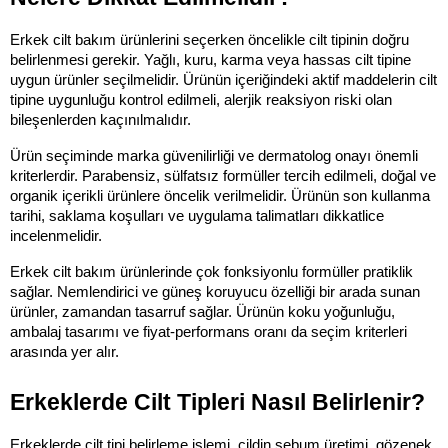
Erkek cilt bakım ürünlerini seçerken öncelikle cilt tipinin doğru 
belirlenmesi gerekir. Yağlı, kuru, karma veya hassas cilt tipine 
uygun ürünler seçilmelidir. Ürünün içeriğindeki aktif maddelerin cilt 
tipine uygunluğu kontrol edilmeli, alerjik reaksiyon riski olan 
bileşenlerden kaçınılmalıdır.
Ürün seçiminde marka güvenilirliği ve dermatolog onayı önemli 
kriterlerdir. Parabensiz, sülfatsız formüller tercih edilmeli, doğal ve 
organik içerikli ürünlere öncelik verilmelidir. Ürünün son kullanma 
tarihi, saklama koşulları ve uygulama talimatları dikkatlice 
incelenmelidir.
Erkek cilt bakım ürünlerinde çok fonksiyonlu formüller pratiklik 
sağlar. Nemlendirici ve güneş koruyucu özelliği bir arada sunan 
ürünler, zamandan tasarruf sağlar. Ürünün koku yoğunluğu, 
ambalaj tasarımı ve fiyat-performans oranı da seçim kriterleri 
arasında yer alır.
Erkeklerde Cilt Tipleri Nasıl Belirlenir?
Erkeklerde cilt tipi belirleme işlemi, cildin sebum üretimi, gözenek 