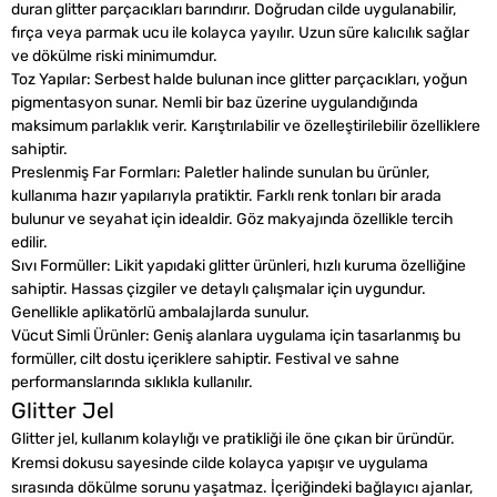
duran glitter parçacıkları barındırır. Doğrudan cilde uygulanabilir,
fırça veya parmak ucu ile kolayca yayılır. Uzun süre kalıcılık sağlar
ve dökülme riski minimumdur.
Toz Yapılar: Serbest halde bulunan ince glitter parçacıkları, yoğun
pigmentasyon sunar. Nemli bir baz üzerine uygulandığında
maksimum parlaklık verir. Karıştırılabilir ve özelleştirilebilir özelliklere
sahiptir.
Preslenmiş Far Formları: Paletler halinde sunulan bu ürünler,
kullanıma hazır yapılarıyla pratiktir. Farklı renk tonları bir arada
bulunur ve seyahat için idealdir. Göz makyajında özellikle tercih
edilir.
Sıvı Formüller: Likit yapıdaki glitter ürünleri, hızlı kuruma özelliğine
sahiptir. Hassas çizgiler ve detaylı çalışmalar için uygundur.
Genellikle aplikatörlü ambalajlarda sunulur.
Vücut Simli Ürünler: Geniş alanlara uygulama için tasarlanmış bu
formüller, cilt dostu içeriklere sahiptir. Festival ve sahne
performanslarında sıklıkla kullanılır.
Glitter Jel
Glitter jel, kullanım kolaylığı ve pratikliği ile öne çıkan bir üründür.
Kremsi dokusu sayesinde cilde kolayca yapışır ve uygulama
sırasında dökülme sorunu yaşatmaz. İçeriğindeki bağlayıcı ajanlar,