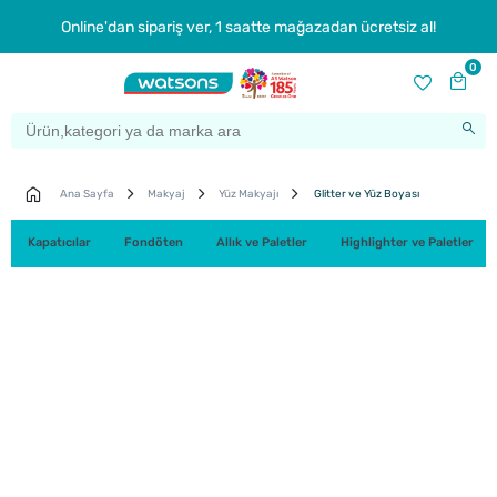
Online'dan sipariş ver, 1 saatte mağazadan ücretsiz al!
0
Ana Sayfa
Makyaj
Yüz Makyajı
Glitter ve Yüz Boyası
Kapatıcılar
Fondöten
Allık ve Paletler
Highlighter ve Paletler