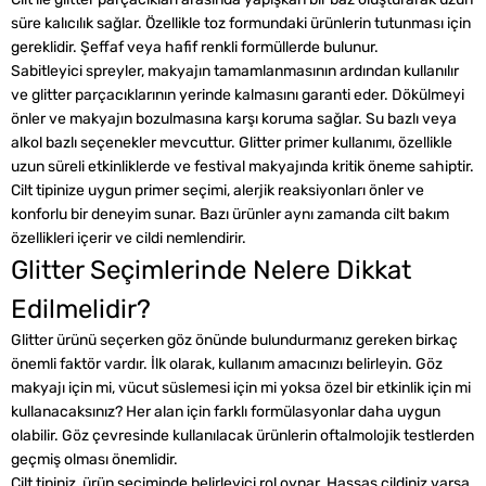
süre kalıcılık sağlar. Özellikle toz formundaki ürünlerin tutunması için
gereklidir. Şeffaf veya hafif renkli formüllerde bulunur.
Sabitleyici spreyler, makyajın tamamlanmasının ardından kullanılır
ve glitter parçacıklarının yerinde kalmasını garanti eder. Dökülmeyi
önler ve makyajın bozulmasına karşı koruma sağlar. Su bazlı veya
alkol bazlı seçenekler mevcuttur. Glitter primer kullanımı, özellikle
uzun süreli etkinliklerde ve festival makyajında kritik öneme sahiptir.
Cilt tipinize uygun primer seçimi, alerjik reaksiyonları önler ve
konforlu bir deneyim sunar. Bazı ürünler aynı zamanda cilt bakım
özellikleri içerir ve cildi nemlendirir.
Glitter Seçimlerinde Nelere Dikkat
Edilmelidir?
Glitter ürünü seçerken göz önünde bulundurmanız gereken birkaç
önemli faktör vardır. İlk olarak, kullanım amacınızı belirleyin. Göz
makyajı için mi, vücut süslemesi için mi yoksa özel bir etkinlik için mi
kullanacaksınız? Her alan için farklı formülasyonlar daha uygun
olabilir. Göz çevresinde kullanılacak ürünlerin oftalmolojik testlerden
geçmiş olması önemlidir.
Cilt tipiniz, ürün seçiminde belirleyici rol oynar. Hassas cildiniz varsa,