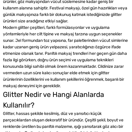
ürünler, göz makyajından vücut süslemesine kadar geniş bir
kullanım alanına sahiptir. Festival makyajı, özel gün hazırlıkları veya
günlük makyajınıza farklı bir dokunuş katmak istediğinizde glitter
ürünleri size aradığınız etkiyi sağlar.
Modern glitter çeşitleri, farklı formülasyonlar ve uygulama
yöntemleriyle her cilt tipine ve makyaj tarzına uygun seçenekler
sunar. Jel formundan toz yapısına, far paletlerinden vücut simlerine
kadar uzanan geniş ürün yelpazesi, yaratıcılığınızı özgürce ifade
etmenize olanak tanır. Parıltılı makyaj trendleri her geçen gün daha
fazla ilgi görürken, doğru ürün seçimi ve uygulama teknikleri
konusunda bilgi sahibi olmak önem kazanmaktadır. Cildinize zarar
vermeden uzun süre kalıcı sonuçlar elde etmek için glitter
ürünlerinin özelliklerini ve kullanım şekillerini öğrenmek, başarılı bir
makyaj deneyimi için gereklidir.
Glitter Nedir ve Hangi Alanlarda
Kullanılır?
Glitter, hassas şekilde kesilmiş, düz ve yansıtıcı küçük
parçacıklardan oluşan dekoratif bir üründür. Çeşitli şekil, boyut ve
renklerde üretilen bu parıltılı malzeme, ışığı yansıtarak göz alıcı bir