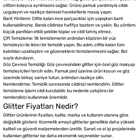
ciltten kolayca ayrılmasını sağlar. Ürünü pamuk yardımıyla cilde
uygulayın ve nazikçe dairesel hareketlerle masaj yapın.
Bant Yöntemi: Ciltte kalan ince parçacıklar için yapışkan bant
kullanabilirsiniz. Bandı cildinize hafifçe bastırın ve çekin. Bu yöntem,
küçük parıltıları etkili şekilde toplar ve cildi tahriş etmez.
Çift Temizleme: İlk temizlemenin ardından köpüren bir yüz
temizleyici ile ikinci bir temizlik yapın. Bu adım, ciltte kalan tüm
kalıntıları uzaklaştırır ve gözeneklerin temizlenmesini sağlar. Bol
suyla durulayın.
Göz Çevresi Temizliği: Göz çevresindeki glitter için özel göz makyajı
temizleyicileri tercih edin. Pamuk ped üzerine ürün koyun ve göz
üzerinde birkaç saniye tutun, ardından nazikçe silin.
Nemlendirme: Temizlik sonrasında cildinizi nemlendirin. Glitter
temizleme işlemi cildi kurutabilir, bu nedenle yatıştırıcı bir
nemlendirici kullanmak önemlidir.
Glitter Fiyatları Nedir?
Glitter ürünlerinin fiyatları, kalite, marka ve kullanım alanına göre
değişiklik gösterir. Kozmetik amaçlı glitterlar genellikle daha yüksek
kaliteli ve güvenli malzemelerden üretilir. Sanat ve el işi projelerinde
kullanılan glitterlar ise daha ekonomik seçenekler sunar.