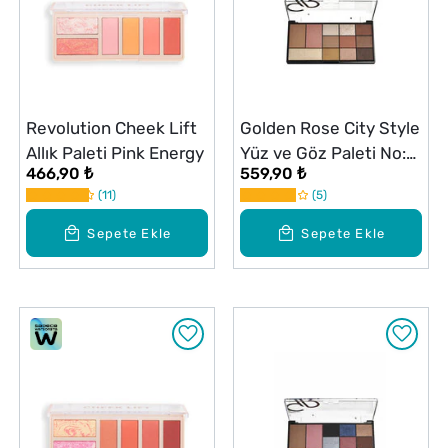
Revolution Cheek Lift
Golden Rose City Style
Allık Paleti Pink Energy
Yüz ve Göz Paleti No:
466,90 ₺
559,90 ₺
01 Warm Nude
11
5
Sepete Ekle
Sepete Ekle