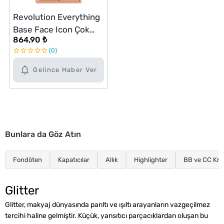
Revolution Everything
Base Face Icon Çok
864,90 ₺
Amaçlı Ten Paleti Light
0
Gelince Haber Ver
Bunlara da Göz Atın
Fondöten
Kapatıcılar
Allık
Highlighter
BB ve CC Kr
Glitter
Glitter, makyaj dünyasında parıltı ve ışıltı arayanların vazgeçilmez
tercihi haline gelmiştir. Küçük, yansıtıcı parçacıklardan oluşan bu