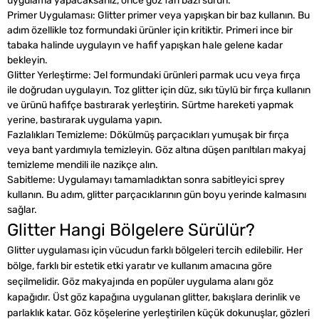
uygulama yapacaksanız, önce göz farı bazı sürün.
Primer Uygulaması: Glitter primer veya yapışkan bir baz kullanın. Bu
adım özellikle toz formundaki ürünler için kritiktir. Primeri ince bir
tabaka halinde uygulayın ve hafif yapışkan hale gelene kadar
bekleyin.
Glitter Yerleştirme: Jel formundaki ürünleri parmak ucu veya fırça
ile doğrudan uygulayın. Toz glitter için düz, sıkı tüylü bir fırça kullanın
ve ürünü hafifçe bastırarak yerleştirin. Sürtme hareketi yapmak
yerine, bastırarak uygulama yapın.
Fazlalıkları Temizleme: Dökülmüş parçacıkları yumuşak bir fırça
veya bant yardımıyla temizleyin. Göz altına düşen parıltıları makyaj
temizleme mendili ile nazikçe alın.
Sabitleme: Uygulamayı tamamladıktan sonra sabitleyici sprey
kullanın. Bu adım, glitter parçacıklarının gün boyu yerinde kalmasını
sağlar.
Glitter Hangi Bölgelere Sürülür?
Glitter uygulaması için vücudun farklı bölgeleri tercih edilebilir. Her
bölge, farklı bir estetik etki yaratır ve kullanım amacına göre
seçilmelidir. Göz makyajında en popüler uygulama alanı göz
kapağıdır. Üst göz kapağına uygulanan glitter, bakışlara derinlik ve
parlaklık katar. Göz köşelerine yerleştirilen küçük dokunuşlar, gözleri