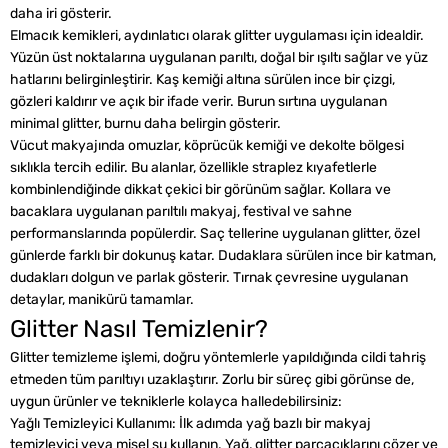
daha iri gösterir.
Elmacık kemikleri, aydınlatıcı olarak glitter uygulaması için idealdir.
Yüzün üst noktalarına uygulanan parıltı, doğal bir ışıltı sağlar ve yüz
hatlarını belirginleştirir. Kaş kemiği altına sürülen ince bir çizgi,
gözleri kaldırır ve açık bir ifade verir. Burun sırtına uygulanan
minimal glitter, burnu daha belirgin gösterir.
Vücut makyajında omuzlar, köprücük kemiği ve dekolte bölgesi
sıklıkla tercih edilir. Bu alanlar, özellikle straplez kıyafetlerle
kombinlendiğinde dikkat çekici bir görünüm sağlar. Kollara ve
bacaklara uygulanan parıltılı makyaj, festival ve sahne
performanslarında popülerdir. Saç tellerine uygulanan glitter, özel
günlerde farklı bir dokunuş katar. Dudaklara sürülen ince bir katman,
dudakları dolgun ve parlak gösterir. Tırnak çevresine uygulanan
detaylar, manikürü tamamlar.
Glitter Nasıl Temizlenir?
Glitter temizleme işlemi, doğru yöntemlerle yapıldığında cildi tahriş
etmeden tüm parıltıyı uzaklaştırır. Zorlu bir süreç gibi görünse de,
uygun ürünler ve tekniklerle kolayca halledebilirsiniz:
Yağlı Temizleyici Kullanımı: İlk adımda yağ bazlı bir makyaj
temizleyici veya misel su kullanın. Yağ, glitter parçacıklarını çözer ve