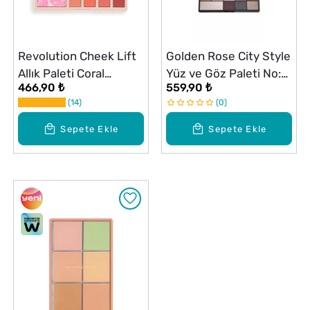
Revolution Cheek Lift
Golden Rose City Style
Allık Paleti Coral
Yüz ve Göz Paleti No:
466,90 ₺
559,90 ₺
Dreaming
02 Smokey
14
0
Sepete Ekle
Sepete Ekle