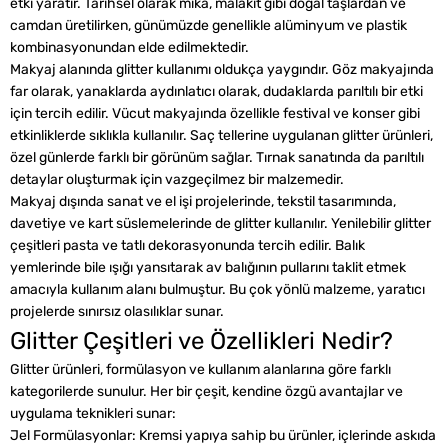
etki yaratır. Tarihsel olarak mika, malakit gibi doğal taşlardan ve
camdan üretilirken, günümüzde genellikle alüminyum ve plastik
kombinasyonundan elde edilmektedir.
Makyaj alanında glitter kullanımı oldukça yaygındır. Göz makyajında
far olarak, yanaklarda aydınlatıcı olarak, dudaklarda parıltılı bir etki
için tercih edilir. Vücut makyajında özellikle festival ve konser gibi
etkinliklerde sıklıkla kullanılır. Saç tellerine uygulanan glitter ürünleri,
özel günlerde farklı bir görünüm sağlar. Tırnak sanatında da parıltılı
detaylar oluşturmak için vazgeçilmez bir malzemedir.
Makyaj dışında sanat ve el işi projelerinde, tekstil tasarımında,
davetiye ve kart süslemelerinde de glitter kullanılır. Yenilebilir glitter
çeşitleri pasta ve tatlı dekorasyonunda tercih edilir. Balık
yemlerinde bile ışığı yansıtarak av balığının pullarını taklit etmek
amacıyla kullanım alanı bulmuştur. Bu çok yönlü malzeme, yaratıcı
projelerde sınırsız olasılıklar sunar.
Glitter Çeşitleri ve Özellikleri Nedir?
Glitter ürünleri, formülasyon ve kullanım alanlarına göre farklı
kategorilerde sunulur. Her bir çeşit, kendine özgü avantajlar ve
uygulama teknikleri sunar:
Jel Formülasyonlar: Kremsi yapıya sahip bu ürünler, içlerinde askıda