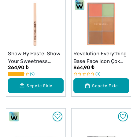
Show By Pastel Show
Revolution Everything
Your Sweetness
Base Face Icon Çok
264,90 ₺
864,90 ₺
Freckle Pen Çil Kalemi
Amaçlı Ten Paleti
9
0
Medium
Sepete Ekle
Sepete Ekle