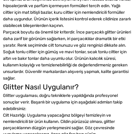
hipoalerjenik ve parfüm içermeyen formülleri tercih edin. Yağlı
ciltler için mat bitişli bazlar, kuru ciltler için nemlendiricili formüller
daha uygundur. Ürünün içerik listesini kontrol ederek cildinize zararlı
olabilecek bileşenlerden kaçının.
Parçacık boyutu da önemli bir kriterdir. İnce parçacıklı glitter ürünleri
daha zarif bir görünüm sağlarken, iri parçacıklılar dramatik bir etki
yaratır. Renk seçiminde cilt tonunuzu ve göz renginizi dikkate alın.
Soğuk tonlu ciltler için gümüş ve mavi tonlar, sıcak tonlu ciltler için
altın ve bakır tonlar daha uyumlu olur. Ürünün kalıcılık süresi,
kullanım kolaylığı ve temizlenebilirliği de değerlendirmeniz gereken
unsurlardır. Güvenilir markalardan alışveriş yapmak, kalite garantisi
sağlar.
Glitter Nasıl Uygulanır?
Glitter uygulaması, doğru tekniklerle yapıldığında profesyonel
sonuçlar verir. Başarılı bir uygulama için aşağıdaki adımları takip
edebilirsiniz:
Cilt Hazırlığı: Uygulama yapacağınız bölgeyi temizleyin ve
nemlendiricili bir ürün kullanın. Cildin pürüzsüz olması, glitter
parçacıklarının düzgün yerleşmesini sağlar. Göz çevresinde