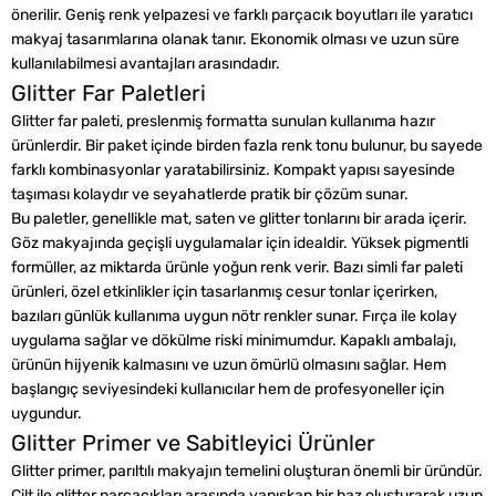
önerilir. Geniş renk yelpazesi ve farklı parçacık boyutları ile yaratıcı
makyaj tasarımlarına olanak tanır. Ekonomik olması ve uzun süre
kullanılabilmesi avantajları arasındadır.
Glitter Far Paletleri
Glitter far paleti, preslenmiş formatta sunulan kullanıma hazır
ürünlerdir. Bir paket içinde birden fazla renk tonu bulunur, bu sayede
farklı kombinasyonlar yaratabilirsiniz. Kompakt yapısı sayesinde
taşıması kolaydır ve seyahatlerde pratik bir çözüm sunar.
Bu paletler, genellikle mat, saten ve glitter tonlarını bir arada içerir.
Göz makyajında geçişli uygulamalar için idealdir. Yüksek pigmentli
formüller, az miktarda ürünle yoğun renk verir. Bazı simli far paleti
ürünleri, özel etkinlikler için tasarlanmış cesur tonlar içerirken,
bazıları günlük kullanıma uygun nötr renkler sunar. Fırça ile kolay
uygulama sağlar ve dökülme riski minimumdur. Kapaklı ambalajı,
ürünün hijyenik kalmasını ve uzun ömürlü olmasını sağlar. Hem
başlangıç seviyesindeki kullanıcılar hem de profesyoneller için
uygundur.
Glitter Primer ve Sabitleyici Ürünler
Glitter primer, parıltılı makyajın temelini oluşturan önemli bir üründür.
Cilt ile glitter parçacıkları arasında yapışkan bir baz oluşturarak uzun