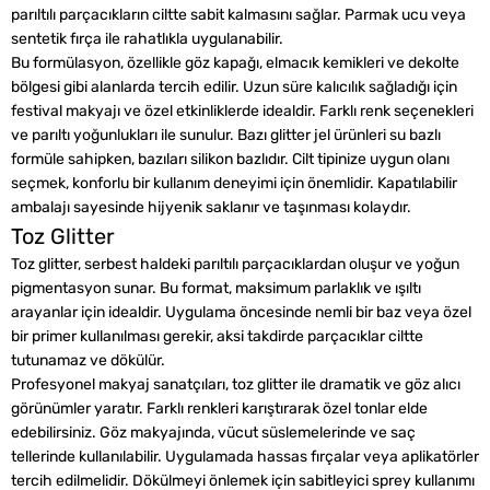
parıltılı parçacıkların ciltte sabit kalmasını sağlar. Parmak ucu veya
sentetik fırça ile rahatlıkla uygulanabilir.
Bu formülasyon, özellikle göz kapağı, elmacık kemikleri ve dekolte
bölgesi gibi alanlarda tercih edilir. Uzun süre kalıcılık sağladığı için
festival makyajı ve özel etkinliklerde idealdir. Farklı renk seçenekleri
ve parıltı yoğunlukları ile sunulur. Bazı glitter jel ürünleri su bazlı
formüle sahipken, bazıları silikon bazlıdır. Cilt tipinize uygun olanı
seçmek, konforlu bir kullanım deneyimi için önemlidir. Kapatılabilir
ambalajı sayesinde hijyenik saklanır ve taşınması kolaydır.
Toz Glitter
Toz glitter, serbest haldeki parıltılı parçacıklardan oluşur ve yoğun
pigmentasyon sunar. Bu format, maksimum parlaklık ve ışıltı
arayanlar için idealdir. Uygulama öncesinde nemli bir baz veya özel
bir primer kullanılması gerekir, aksi takdirde parçacıklar ciltte
tutunamaz ve dökülür.
Profesyonel makyaj sanatçıları, toz glitter ile dramatik ve göz alıcı
görünümler yaratır. Farklı renkleri karıştırarak özel tonlar elde
edebilirsiniz. Göz makyajında, vücut süslemelerinde ve saç
tellerinde kullanılabilir. Uygulamada hassas fırçalar veya aplikatörler
tercih edilmelidir. Dökülmeyi önlemek için sabitleyici sprey kullanımı