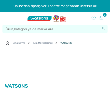
Online'dan sipariş ver, 1 saatte mağazadan ücretsiz al!
0
Ana Sayfa
Tüm Markalarımız
WATSONS
WATSONS