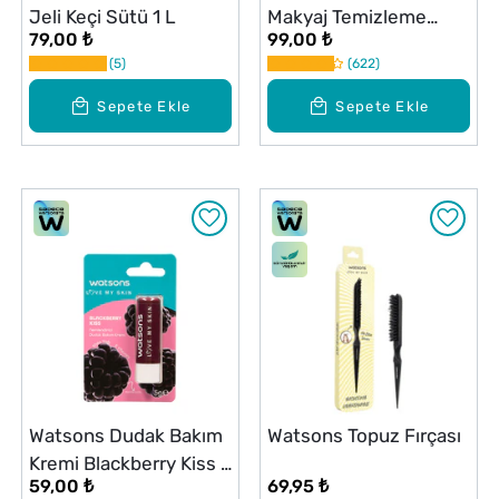
Jeli Keçi Sütü 1 L
Makyaj Temizleme
79,00 ₺
99,00 ₺
Suyu 400 ml
5
622
Sepete Ekle
Sepete Ekle
Watsons Dudak Bakım
Watsons Topuz Fırçası
Kremi Blackberry Kiss 5
59,00 ₺
69,95 ₺
g