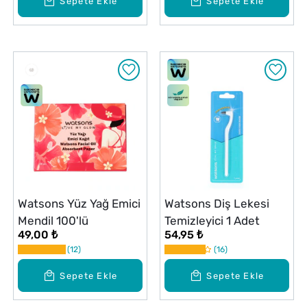
Sepete Ekle
Sepete Ekle
Watsons Yüz Yağ Emici
Watsons Diş Lekesi
Mendil 100'lü
Temizleyici 1 Adet
49,00 ₺
54,95 ₺
12
16
Sepete Ekle
Sepete Ekle