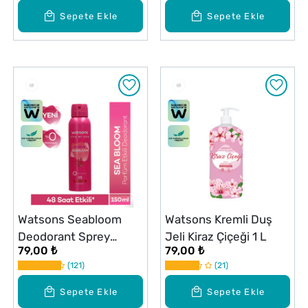
Sepete Ekle
Sepete Ekle
Watsons Seabloom
Watsons Kremli Duş
Deodorant Sprey
Jeli Kiraz Çiçeği 1 L
79,00 ₺
79,00 ₺
Pudrasız 150 ml
121
21
Sepete Ekle
Sepete Ekle