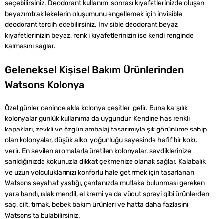
seçebilirsiniz. Deodorant kullanımı sonrası kıyafetlerinizde oluşan
‌beyazımtrak lekelerin oluşumunu engellemek için invisible
‌deodorant tercih edebilirsiniz. ‌Invisible ‌deodorant beyaz
kıyafetlerinizin beyaz, renkli kıyafetlerinizin ise kendi renginde
kalmasını sağlar.
Geleneksel Kişisel Bakım Ürünlerinden
‌Watsons Kolonya
Özel günler denince akla kolonya çeşitleri gelir. Buna karşılık
‌kolonyalar günlük kullanıma da uygundur. Kendine has renkli
kapakları, zevkli ve özgün ambalaj tasarımıyla şık görünüme sahip
olan kolonyalar, düşük alkol yoğunluğu sayesinde hafif bir koku
verir. En sevilen aromalarla üretilen kolonyalar, sevdiklerinize
sarıldığınızda kokunuzla dikkat çekmenize olanak sağlar. Kalabalık
ve uzun yolculuklarınızı konforlu hale getirmek için tasarlanan
‌Watsons seyahat yastığı, çantanızda mutlaka bulunması gereken
yara bandı, ıslak mendil, el kremi ya da vücut spreyi gibi ürünlerden
saç, cilt, tırnak, bebek bakım ürünleri ve hatta daha fazlasını
Watsons'ta bulabilirsiniz.