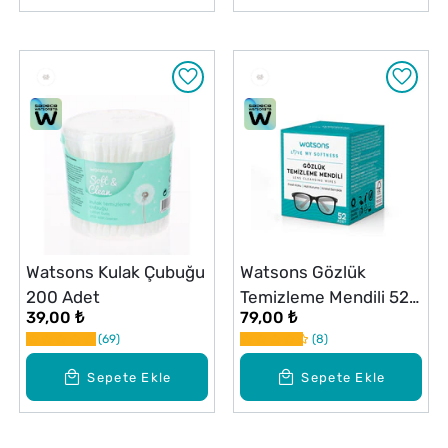
Watsons Kulak Çubuğu
Watsons Gözlük
200 Adet
Temizleme Mendili 52
39,00 ₺
79,00 ₺
Adet
69
8
Sepete Ekle
Sepete Ekle