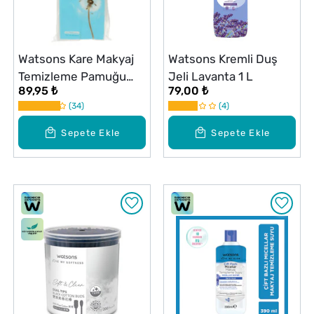
Watsons Kare Makyaj
Watsons Kremli Duş
Temizleme Pamuğu
Jeli Lavanta 1 L
89,95 ₺
79,00 ₺
150+60 Adet
34
4
Sepete Ekle
Sepete Ekle