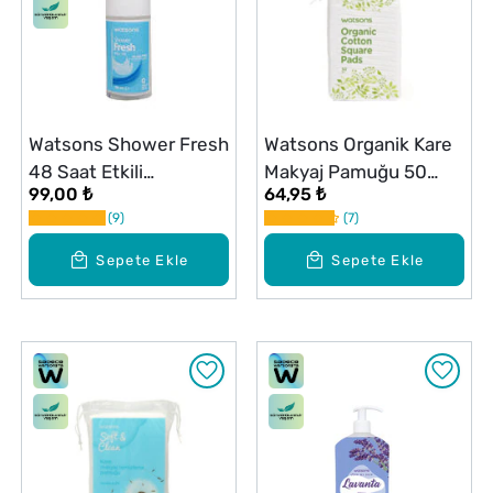
Watsons Shower Fresh
Watsons Organik Kare
48 Saat Etkili
Makyaj Pamuğu 50
99,00 ₺
64,95 ₺
Antiperspirant Kadın
Adet
9
7
Roll-On 50 ml
Sepete Ekle
Sepete Ekle