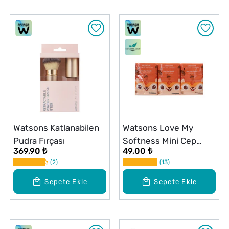
Watsons Katlanabilen
Watsons Love My
Pudra Fırçası
Softness Mini Cep
369,90 ₺
49,00 ₺
Mendili Sincap 10x6
2
13
Sepete Ekle
Sepete Ekle