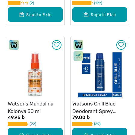
2
199
Sepete Ekle
Sepete Ekle
Watsons Mandalina
Watsons Chill Blue
Kolonya 50 ml
Deodorant Sprey
49,95 ₺
79,00 ₺
Pudralı 150 ml
22
69