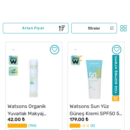
filtreler
Watsons Organik
Watsons Sun Yüz
Yuvarlak Makyaj
Güneş Kremi SPF50 50
42,00 ₺
179,00 ₺
Pamuğu 100 Adet
ml
194
5