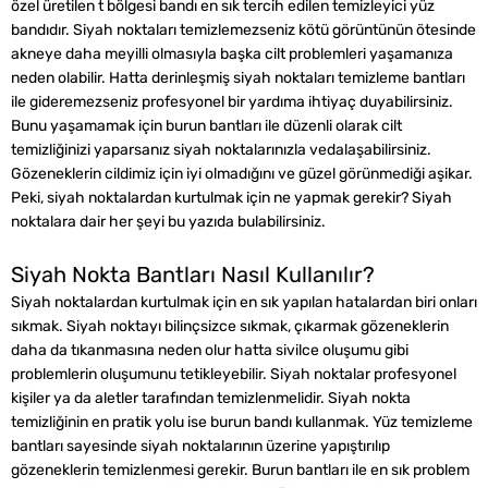
özel üretilen t bölgesi bandı en sık tercih edilen temizleyici yüz
bandıdır. Siyah noktaları temizlemezseniz kötü görüntünün ötesinde
akneye daha meyilli olmasıyla başka cilt problemleri yaşamanıza
neden olabilir. Hatta derinleşmiş siyah noktaları temizleme bantları
ile gideremezseniz profesyonel bir yardıma ihtiyaç duyabilirsiniz.
Bunu yaşamamak için burun bantları ile düzenli olarak cilt
temizliğinizi yaparsanız siyah noktalarınızla vedalaşabilirsiniz.
Gözeneklerin cildimiz için iyi olmadığını ve güzel görünmediği aşikar.
Peki, siyah noktalardan kurtulmak için ne yapmak gerekir? Siyah
noktalara dair her şeyi bu yazıda bulabilirsiniz.
Siyah Nokta Bantları Nasıl Kullanılır?
Siyah noktalardan kurtulmak için en sık yapılan hatalardan biri onları
sıkmak. Siyah noktayı bilinçsizce sıkmak, çıkarmak gözeneklerin
daha da tıkanmasına neden olur hatta sivilce oluşumu gibi
problemlerin oluşumunu tetikleyebilir. Siyah noktalar profesyonel
kişiler ya da aletler tarafından temizlenmelidir. Siyah nokta
temizliğinin en pratik yolu ise burun bandı kullanmak. Yüz temizleme
bantları sayesinde siyah noktalarının üzerine yapıştırılıp
gözeneklerin temizlenmesi gerekir. Burun bantları ile en sık problem