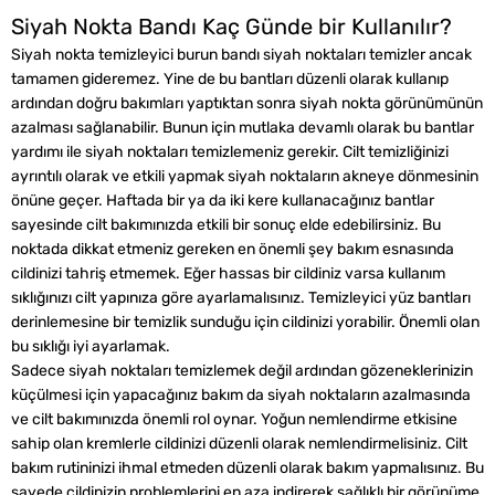
Siyah Nokta Bandı Kaç Günde bir Kullanılır?
Siyah nokta temizleyici burun bandı siyah noktaları temizler ancak
tamamen gideremez. Yine de bu bantları düzenli olarak kullanıp
ardından doğru bakımları yaptıktan sonra siyah nokta görünümünün
azalması sağlanabilir. Bunun için mutlaka devamlı olarak bu bantlar
yardımı ile siyah noktaları temizlemeniz gerekir. Cilt temizliğinizi
ayrıntılı olarak ve etkili yapmak siyah noktaların akneye dönmesinin
önüne geçer. Haftada bir ya da iki kere kullanacağınız bantlar
sayesinde cilt bakımınızda etkili bir sonuç elde edebilirsiniz. Bu
noktada dikkat etmeniz gereken en önemli şey bakım esnasında
cildinizi tahriş etmemek. Eğer hassas bir cildiniz varsa kullanım
sıklığınızı cilt yapınıza göre ayarlamalısınız. Temizleyici yüz bantları
derinlemesine bir temizlik sunduğu için cildinizi yorabilir. Önemli olan
bu sıklığı iyi ayarlamak.
Sadece siyah noktaları temizlemek değil ardından gözeneklerinizin
küçülmesi için yapacağınız bakım da siyah noktaların azalmasında
ve cilt bakımınızda önemli rol oynar. Yoğun nemlendirme etkisine
sahip olan kremlerle cildinizi düzenli olarak nemlendirmelisiniz. Cilt
bakım rutininizi ihmal etmeden düzenli olarak bakım yapmalısınız. Bu
sayede cildinizin problemlerini en aza indirerek sağlıklı bir görünüme