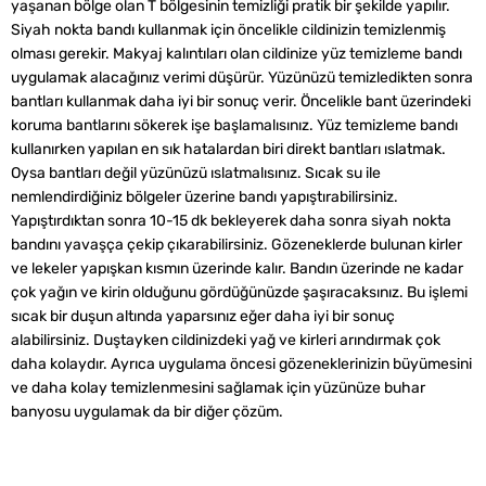
yaşanan bölge olan T bölgesinin temizliği pratik bir şekilde yapılır.
Siyah nokta bandı kullanmak için öncelikle cildinizin temizlenmiş
olması gerekir. Makyaj kalıntıları olan cildinize yüz temizleme bandı
uygulamak alacağınız verimi düşürür. Yüzünüzü temizledikten sonra
bantları kullanmak daha iyi bir sonuç verir. Öncelikle bant üzerindeki
koruma bantlarını sökerek işe başlamalısınız. Yüz temizleme bandı
kullanırken yapılan en sık hatalardan biri direkt bantları ıslatmak.
Oysa bantları değil yüzünüzü ıslatmalısınız. Sıcak su ile
nemlendirdiğiniz bölgeler üzerine bandı yapıştırabilirsiniz.
Yapıştırdıktan sonra 10-15 dk bekleyerek daha sonra siyah nokta
bandını yavaşça çekip çıkarabilirsiniz. Gözeneklerde bulunan kirler
ve lekeler yapışkan kısmın üzerinde kalır. Bandın üzerinde ne kadar
çok yağın ve kirin olduğunu gördüğünüzde şaşıracaksınız. Bu işlemi
sıcak bir duşun altında yaparsınız eğer daha iyi bir sonuç
alabilirsiniz. Duştayken cildinizdeki yağ ve kirleri arındırmak çok
daha kolaydır. Ayrıca uygulama öncesi gözeneklerinizin büyümesini
ve daha kolay temizlenmesini sağlamak için yüzünüze buhar
banyosu uygulamak da bir diğer çözüm.