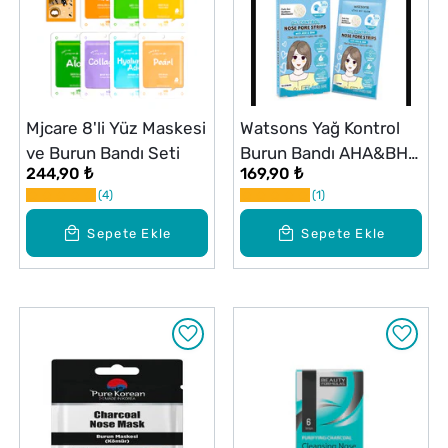
Mjcare 8'li Yüz Maskesi
Watsons Yağ Kontrol
ve Burun Bandı Seti
Burun Bandı AHA&BHA
244,90 ₺
169,90 ₺
10'lu
4
1
Sepete Ekle
Sepete Ekle