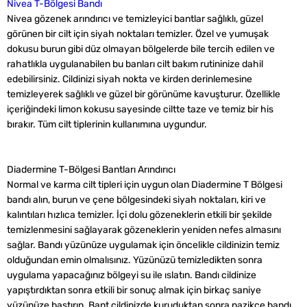
Nivea T-Bölgesi Bandı
Nivea gözenek arındırıcı ve temizleyici bantlar sağlıklı, güzel
görünen bir cilt için siyah noktaları temizler. Özel ve yumuşak
dokusu burun gibi düz olmayan bölgelerde bile tercih edilen ve
rahatlıkla uygulanabilen bu banları cilt bakım rutininize dahil
edebilirsiniz. Cildinizi siyah nokta ve kirden derinlemesine
temizleyerek sağlıklı ve güzel bir görünüme kavuşturur. Özellikle
içeriğindeki limon kokusu sayesinde ciltte taze ve temiz bir his
bırakır. Tüm cilt tiplerinin kullanımına uygundur.
Diadermine T-Bölgesi Bantları Arındırıcı
Normal ve karma cilt tipleri için uygun olan Diadermine T Bölgesi
bandı alın, burun ve çene bölgesindeki siyah noktaları, kiri ve
kalıntıları hızlıca temizler. İçi dolu gözeneklerin etkili bir şekilde
temizlenmesini sağlayarak gözeneklerin yeniden nefes almasını
sağlar. Bandı yüzünüze uygulamak için öncelikle cildinizin temiz
olduğundan emin olmalısınız. Yüzünüzü temizledikten sonra
uygulama yapacağınız bölgeyi su ile ıslatın. Bandı cildinize
yapıştırdıktan sonra etkili bir sonuç almak için birkaç saniye
yüzünüze bastırın. Bant cildinizde kuruduktan sonra nazikçe bandı