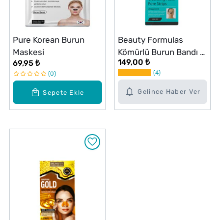
Pure Korean Burun
Beauty Formulas
Maskesi
Kömürlü Burun Bandı 6
149,00 ₺
69,95 ₺
Adet
4
0
Gelince Haber Ver
Sepete Ekle