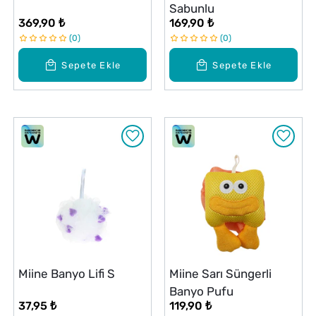
Sabunlu
369,90 ₺
169,90 ₺
0
0
Sepete Ekle
Sepete Ekle
Miine Banyo Lifi S
Miine Sarı Süngerli
Banyo Pufu
37,95 ₺
119,90 ₺