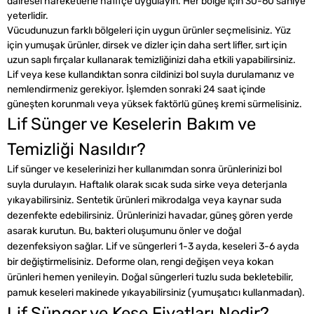
dairesel hareketlerle hafifçe uygulayın. Her bölge için 30-60 saniye
yeterlidir.
Vücudunuzun farklı bölgeleri için uygun ürünler seçmelisiniz. Yüz
için yumuşak ürünler, dirsek ve dizler için daha sert lifler, sırt için
uzun saplı fırçalar kullanarak temizliğinizi daha etkili yapabilirsiniz.
Lif veya kese kullandıktan sonra cildinizi bol suyla durulamanız ve
nemlendirmeniz gerekiyor. İşlemden sonraki 24 saat içinde
güneşten korunmalı veya yüksek faktörlü güneş kremi sürmelisiniz.
Lif Sünger ve Keselerin Bakım ve
Temizliği Nasıldır?
Lif sünger ve keselerinizi her kullanımdan sonra ürünlerinizi bol
suyla durulayın. Haftalık olarak sıcak suda sirke veya deterjanla
yıkayabilirsiniz. Sentetik ürünleri mikrodalga veya kaynar suda
dezenfekte edebilirsiniz. Ürünlerinizi havadar, güneş gören yerde
asarak kurutun. Bu, bakteri oluşumunu önler ve doğal
dezenfeksiyon sağlar. Lif ve süngerleri 1-3 ayda, keseleri 3-6 ayda
bir değiştirmelisiniz. Deforme olan, rengi değişen veya kokan
ürünleri hemen yenileyin. Doğal süngerleri tuzlu suda bekletebilir,
pamuk keseleri makinede yıkayabilirsiniz (yumuşatıcı kullanmadan).
Lif Sünger ve Kese Fiyatları Nedir?