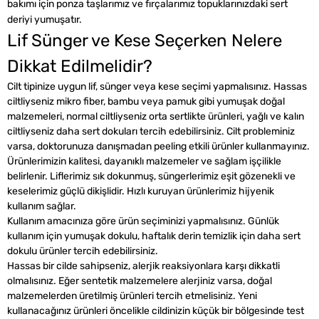
bakımı için ponza taşlarımız ve fırçalarımız topuklarınızdaki sert
deriyi yumuşatır.
Lif Sünger ve Kese Seçerken Nelere
Dikkat Edilmelidir?
Cilt tipinize uygun lif, sünger veya kese seçimi yapmalısınız. Hassas
ciltliyseniz mikro fiber, bambu veya pamuk gibi yumuşak doğal
malzemeleri, normal ciltliyseniz orta sertlikte ürünleri, yağlı ve kalın
ciltliyseniz daha sert dokuları tercih edebilirsiniz. Cilt probleminiz
varsa, doktorunuza danışmadan peeling etkili ürünler kullanmayınız.
Ürünlerimizin kalitesi, dayanıklı malzemeler ve sağlam işçilikle
belirlenir. Liflerimiz sık dokunmuş, süngerlerimiz eşit gözenekli ve
keselerimiz güçlü dikişlidir. Hızlı kuruyan ürünlerimiz hijyenik
kullanım sağlar.
Kullanım amacınıza göre ürün seçiminizi yapmalısınız. Günlük
kullanım için yumuşak dokulu, haftalık derin temizlik için daha sert
dokulu ürünler tercih edebilirsiniz.
Hassas bir cilde sahipseniz, alerjik reaksiyonlara karşı dikkatli
olmalısınız. Eğer sentetik malzemelere alerjiniz varsa, doğal
malzemelerden üretilmiş ürünleri tercih etmelisiniz. Yeni
kullanacağınız ürünleri öncelikle cildinizin küçük bir bölgesinde test