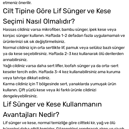
etmeniz önerilir.
Cilt Tipine Göre Lif Sünger ve Kese
Seçimi Nasıl Olmalıdır?
Hassas cildiniz varsa mikrofiber, bambu sünger, ipek kese veya
konjac sünger kullanın. Haftada 1-2 defadan fazla uygulamamalı ve
ürünlerinizi sık sık değiştirmelisiniz.
Normal cildiniz için orta sertlikte lif, pamuk veya selüloz bazlı sünger
ya da kese seçebilirsiniz. Haftada 2-3 kez kullanarak ölü derilerden
arınabilirsiniz.
Yağlı cildiniz varsa daha sert lifler, loofah sünger ya da orta-sert
keseler tercih edin. Haftada 3-4 kez kullanabilirsiniz ama kuruma
veya tahrişe dikkat ediniz.
Karma cildiniz için T bölgesinde sert, yanaklarda yumuşak ürün
kullanın. Çift yüzlü kese veya iki farklı ürünle cildinizi
dengeleyebilirsiniz.
Lif Sünger ve Kese Kullanmanın
Avantajları Nedir?
Lif sünger ve kese, normal temizliğe göre ciltteki kir, yağ ve ölü
hücreleri daha etkili temizler. Gözenekleri arındırarak akne ve siyah