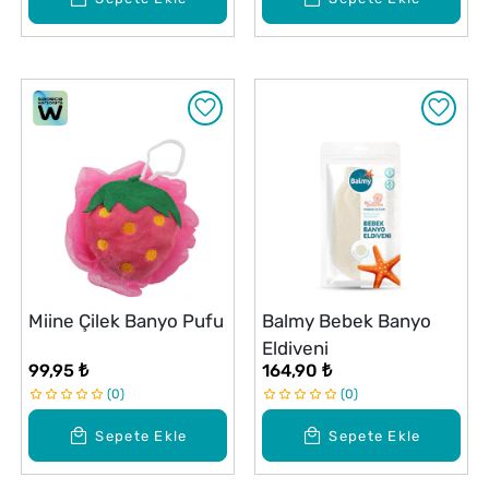
Miine Çilek Banyo Pufu
Balmy Bebek Banyo
Eldiveni
99,95 ₺
164,90 ₺
0
0
Sepete Ekle
Sepete Ekle