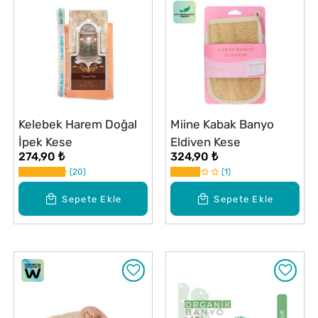
Kelebek Harem Doğal
Miine Kabak Banyo
İpek Kese
Eldiven Kese
274,90 ₺
324,90 ₺
20
1
Sepete Ekle
Sepete Ekle