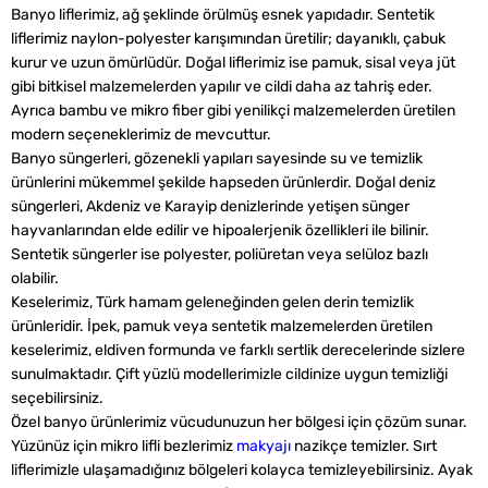
Banyo liflerimiz, ağ şeklinde örülmüş esnek yapıdadır. Sentetik
liflerimiz naylon-polyester karışımından üretilir; dayanıklı, çabuk
kurur ve uzun ömürlüdür. Doğal liflerimiz ise pamuk, sisal veya jüt
gibi bitkisel malzemelerden yapılır ve cildi daha az tahriş eder.
Ayrıca bambu ve mikro fiber gibi yenilikçi malzemelerden üretilen
modern seçeneklerimiz de mevcuttur.
Banyo süngerleri, gözenekli yapıları sayesinde su ve temizlik
ürünlerini mükemmel şekilde hapseden ürünlerdir. Doğal deniz
süngerleri, Akdeniz ve Karayip denizlerinde yetişen sünger
hayvanlarından elde edilir ve hipoalerjenik özellikleri ile bilinir.
Sentetik süngerler ise polyester, poliüretan veya selüloz bazlı
olabilir.
Keselerimiz, Türk hamam geleneğinden gelen derin temizlik
ürünleridir. İpek, pamuk veya sentetik malzemelerden üretilen
keselerimiz, eldiven formunda ve farklı sertlik derecelerinde sizlere
sunulmaktadır. Çift yüzlü modellerimizle cildinize uygun temizliği
seçebilirsiniz.
Özel banyo ürünlerimiz vücudunuzun her bölgesi için çözüm sunar.
Yüzünüz için mikro lifli bezlerimiz
makyajı
nazikçe temizler. Sırt
liflerimizle ulaşamadığınız bölgeleri kolayca temizleyebilirsiniz. Ayak