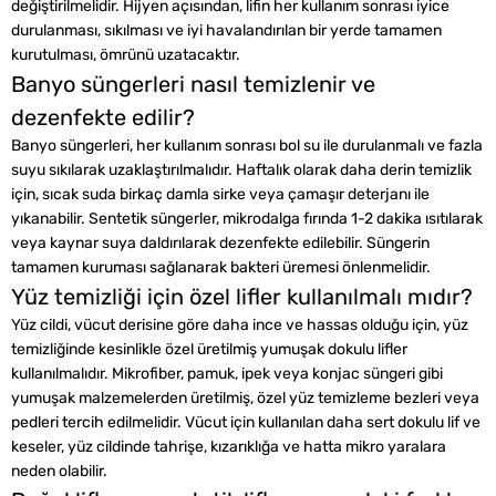
değiştirilmelidir. Hijyen açısından, lifin her kullanım sonrası iyice
durulanması, sıkılması ve iyi havalandırılan bir yerde tamamen
kurutulması, ömrünü uzatacaktır.
Banyo süngerleri nasıl temizlenir ve
dezenfekte edilir?
Banyo süngerleri, her kullanım sonrası bol su ile durulanmalı ve fazla
suyu sıkılarak uzaklaştırılmalıdır. Haftalık olarak daha derin temizlik
için, sıcak suda birkaç damla sirke veya çamaşır deterjanı ile
yıkanabilir. Sentetik süngerler, mikrodalga fırında 1-2 dakika ısıtılarak
veya kaynar suya daldırılarak dezenfekte edilebilir. Süngerin
tamamen kuruması sağlanarak bakteri üremesi önlenmelidir.
Yüz temizliği için özel lifler kullanılmalı mıdır?
Yüz cildi, vücut derisine göre daha ince ve hassas olduğu için, yüz
temizliğinde kesinlikle özel üretilmiş yumuşak dokulu lifler
kullanılmalıdır. Mikrofiber, pamuk, ipek veya konjac süngeri gibi
yumuşak malzemelerden üretilmiş, özel yüz temizleme bezleri veya
pedleri tercih edilmelidir. Vücut için kullanılan daha sert dokulu lif ve
keseler, yüz cildinde tahrişe, kızarıklığa ve hatta mikro yaralara
neden olabilir.