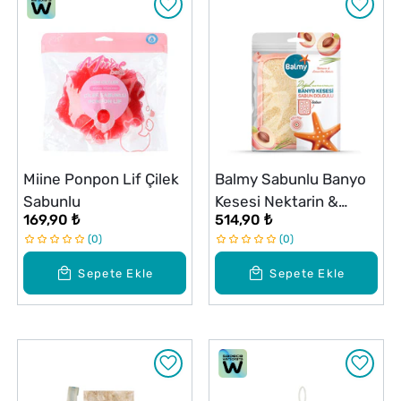
Miine Ponpon Lif Çilek
Balmy Sabunlu Banyo
Sabunlu
Kesesi Nektarin &
169,90 ₺
514,90 ₺
Limon Otu
0
0
Sepete Ekle
Sepete Ekle