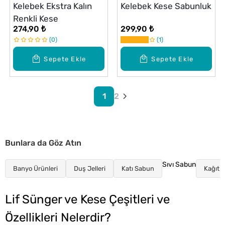
Kelebek Ekstra Kalın
Kelebek Kese Sabunluk
Renkli Kese
274,90 ₺
299,90 ₺
0
1
Sepete Ekle
Sepete Ekle
1
2
Bunlara da Göz Atın
Sıvı Sabun
Banyo Ürünleri
Duş Jelleri
Katı Sabun
Kağıt v
Lif Sünger ve Kese Çeşitleri ve
Özellikleri Nelerdir?