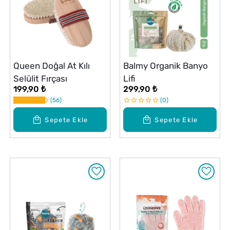
Queen Doğal At Kılı
Balmy Organik Banyo
Selülit Fırçası
Lifi
199,90 ₺
299,90 ₺
56
0
Sepete Ekle
Sepete Ekle