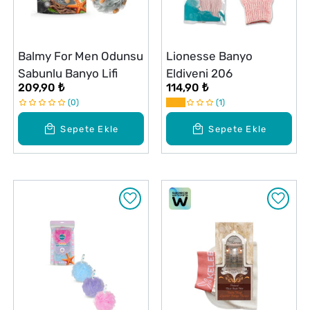
Balmy For Men Odunsu
Lionesse Banyo
Sabunlu Banyo Lifi
Eldiveni 206
209,90 ₺
114,90 ₺
0
1
Sepete Ekle
Sepete Ekle