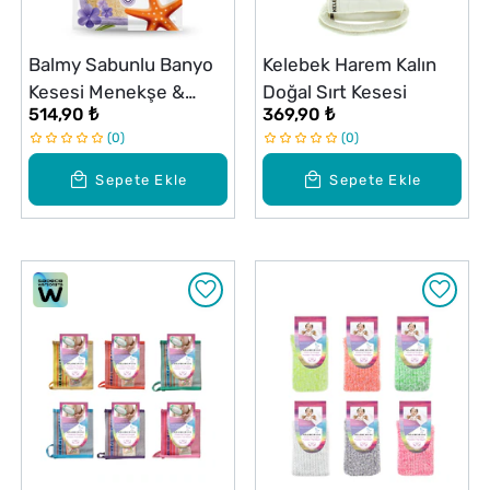
Balmy Sabunlu Banyo
Kelebek Harem Kalın
Kesesi Menekşe &
Doğal Sırt Kesesi
514,90 ₺
369,90 ₺
Adaçayı
0
0
Sepete Ekle
Sepete Ekle