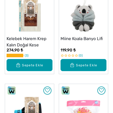
Kelebek Harem Krep
Miine Koala Banyo Lifi
Kalın Doğal Kese
274,90 ₺
119,90 ₺
3
0
Sepete Ekle
Sepete Ekle