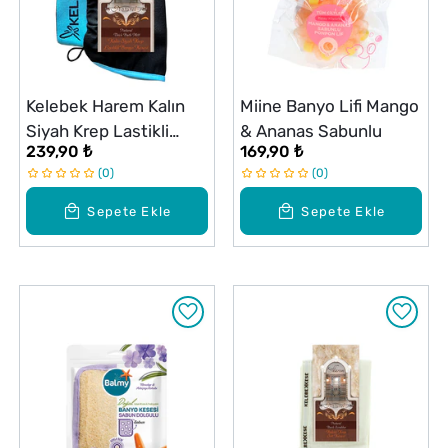
Kelebek Harem Kalın
Miine Banyo Lifi Mango
Siyah Krep Lastikli
& Ananas Sabunlu
239,90 ₺
169,90 ₺
Kese
0
0
Sepete Ekle
Sepete Ekle