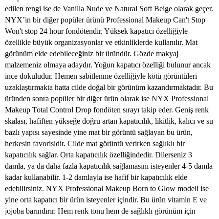
edilen rengi ise de Vanilla Nude ve Natural Soft Beige olarak geçer.
NYX’in bir diğer popüler ürünü Professional Makeup Can't Stop
Won't stop 24 hour fondötendir. Yüksek kapatıcı özelliğiyle
özellikle büyük organizasyonlar ve etkinliklerde kullanılır. Mat
görünüm elde edebileceğiniz bir üründür. Gözde makyaj
malzemeniz olmaya adaydır. Yoğun kapatıcı özelliği bulunur ancak
ince dokuludur. Hemen sabitlenme özelliğiyle kötü görüntüleri
uzaklaştırmakta hatta cilde doğal bir görünüm kazandırmaktadır. Bu
üründen sonra popüler bir diğer ürün olarak ise NYX Professional
Makeup Total Control Drop fondöten sırayı takip eder. Geniş renk
skalası, hafiften yükseğe doğru artan kapatıcılık, likitlik, kalıcı ve su
bazlı yapısı sayesinde yine mat bir görüntü sağlayan bu ürün,
herkesin favorisidir. Cilde mat görüntü verirken sağlıklı bir
kapatıcılık sağlar. Orta kapatıcılık özelliğindedir. Dilerseniz 3
damla, ya da daha fazla kapatıcılık sağlamasını isteyenler 4-5 damla
kadar kullanabilir. 1-2 damlayla ise hafif bir kapatıcılık elde
edebilirsiniz. NYX Professional Makeup Born to Glow modeli ise
yine orta kapatıcı bir ürün isteyenler içindir. Bu ürün vitamin E ve
jojoba barındırır. Hem renk tonu hem de sağlıklı görünüm için