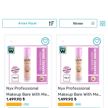
filtreler
Nyx Professional
Nyx Professional
Makeup Bare With Me
Makeup Bare With Me
1.499,90 ₺
1.499,90 ₺
Kapatıcı Serum 02
Kapatıcı Serum 01 Fair
95
88
Light