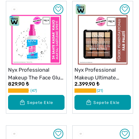
Nyx Professional
Nyx Professional
Makeup The Face Glue
Makeup Ultimate
829,90 ₺
2.399,90 ₺
Sabitleyici Sprey
Shadow Palette Warm
47
21
Neutrals Göz Farı
Paleti
Sepete Ekle
Sepete Ekle