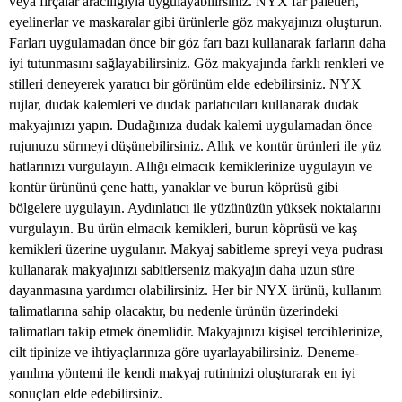
veya fırçalar aracılığıyla uygulayabilirsiniz. NYX far paletleri,
eyelinerlar ve maskaralar gibi ürünlerle göz makyajınızı oluşturun.
Farları uygulamadan önce bir göz farı bazı kullanarak farların daha
iyi tutunmasını sağlayabilirsiniz. Göz makyajında farklı renkleri ve
stilleri deneyerek yaratıcı bir görünüm elde edebilirsiniz. NYX
rujlar, dudak kalemleri ve dudak parlatıcıları kullanarak dudak
makyajınızı yapın. Dudağınıza dudak kalemi uygulamadan önce
rujunuzu sürmeyi düşünebilirsiniz. Allık ve kontür ürünleri ile yüz
hatlarınızı vurgulayın. Allığı elmacık kemiklerinize uygulayın ve
kontür ürününü çene hattı, yanaklar ve burun köprüsü gibi
bölgelere uygulayın. Aydınlatıcı ile yüzünüzün yüksek noktalarını
vurgulayın. Bu ürün elmacık kemikleri, burun köprüsü ve kaş
kemikleri üzerine uygulanır. Makyaj sabitleme spreyi veya pudrası
kullanarak makyajınızı sabitlerseniz makyajın daha uzun süre
dayanmasına yardımcı olabilirsiniz. Her bir NYX ürünü, kullanım
talimatlarına sahip olacaktır, bu nedenle ürünün üzerindeki
talimatları takip etmek önemlidir. Makyajınızı kişisel tercihlerinize,
cilt tipinize ve ihtiyaçlarınıza göre uyarlayabilirsiniz. Deneme-
yanılma yöntemi ile kendi makyaj rutininizi oluşturarak en iyi
sonuçları elde edebilirsiniz.