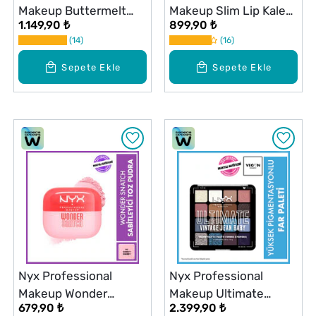
Makeup Buttermelt
Makeup Slim Lip Kalem
1.149,90 ₺
899,90 ₺
Bronzer 02 All Buttad
Nude Truffle
14
16
Up
Sepete Ekle
Sepete Ekle
Nyx Professional
Nyx Professional
Makeup Wonder
Makeup Ultimate
679,90 ₺
2.399,90 ₺
Snatch Sabitleyici
Shadow Palette