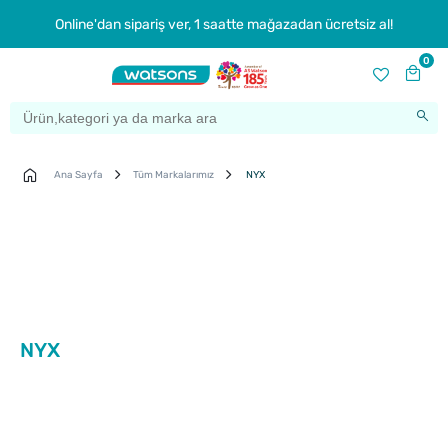
Online'dan sipariş ver, 1 saatte mağazadan ücretsiz al!
0
Ana Sayfa
Tüm Markalarımız
NYX
NYX