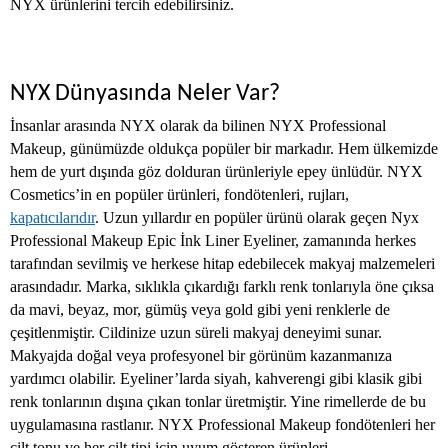
NYX ürünlerini tercih edebilirsiniz.
NYX Dünyasında Neler Var?
İnsanlar arasında NYX olarak da bilinen NYX Professional
Makeup, günümüzde oldukça popüler bir markadır. Hem ülkemizde
hem de yurt dışında göz dolduran ürünleriyle epey ünlüdür. NYX
Cosmetics’in en popüler ürünleri, fondötenleri, rujları,
kapatıcılarıdır
. Uzun yıllardır en popüler ürünü olarak geçen Nyx
Professional Makeup Epic İnk Liner Eyeliner, zamanında herkes
tarafından sevilmiş ve herkese hitap edebilecek makyaj malzemeleri
arasındadır. Marka, sıklıkla çıkardığı farklı renk tonlarıyla öne çıksa
da mavi, beyaz, mor, gümüş veya gold gibi yeni renklerle de
çeşitlenmiştir. Cildinize uzun süreli makyaj deneyimi sunar.
Makyajda doğal veya profesyonel bir görünüm kazanmanıza
yardımcı olabilir. Eyeliner’larda siyah, kahverengi gibi klasik gibi
renk tonlarının dışına çıkan tonlar üretmiştir. Yine rimellerde de bu
uygulamasına rastlanır. NYX Professional Makeup fondötenleri her
cilt tonu ve her cilt tipi için uyum gösteren ürünleri