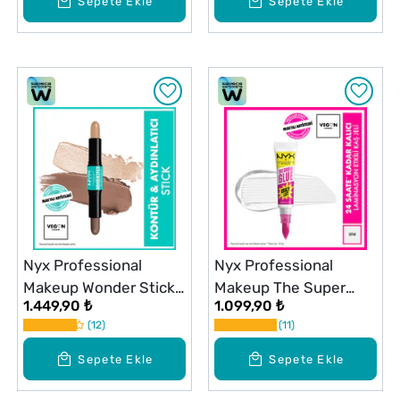
Sepete Ekle
Sepete Ekle
Nyx Professional
Nyx Professional
Makeup Wonder Stick
Makeup The Super
1.449,90 ₺
1.099,90 ₺
Çift Taraflı Krem Kontür
Brow Glue Sabitleyici
12
11
& Aydınlatıcı Stick Fair
Kaş Jeli O1
Sepete Ekle
Sepete Ekle