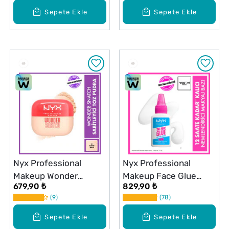
Sepete Ekle
Sepete Ekle
Nyx Professional
Nyx Professional
Makeup Wonder
Makeup Face Glue
679,90 ₺
829,90 ₺
Snatch Sabitleyici
Makyaj Bazı
9
78
Pudra Sugar Serve
Sepete Ekle
Sepete Ekle