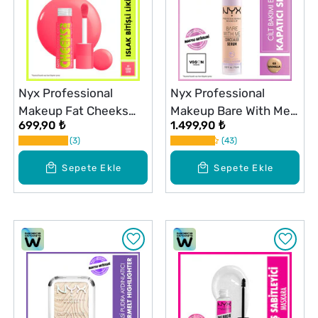
Nyx Professional
Nyx Professional
Makeup Fat Cheeks
Makeup Bare With Me
699,90 ₺
1.499,90 ₺
Likit Allık Guava Gush
Kapatıcı Serum 03
3
43
Vanilla
Sepete Ekle
Sepete Ekle