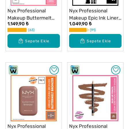
Nyx Professional
Nyx Professional
Makeup Buttermelt
Makeup Epic Ink Liner
1.149,90 ₺
1.049,90 ₺
Blush Kremsi Pudra
Siyah
63
91
Allık 02 Butta Together
Sepete Ekle
Sepete Ekle
Nyx Professional
Nyx Professional