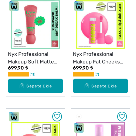
Nyx Professional
Nyx Professional
Makeup Soft Matte
Makeup Fat Cheeks
699,90 ₺
699,90 ₺
Smushy Dudak Balmı
Allık Dragon Fruit Drip
11
7
Snuggle Szn 05
Sepete Ekle
Sepete Ekle