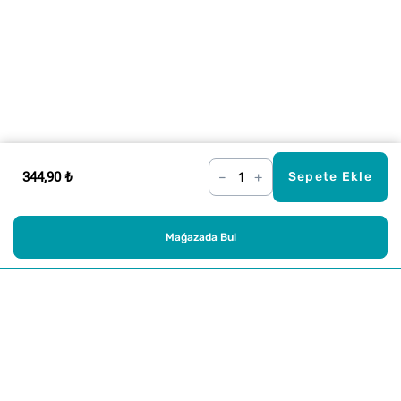
344,90 ₺
–
+
Sepete Ekle
Mağazada Bul