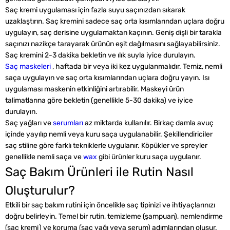
Saç kremi uygulaması için fazla suyu saçınızdan sıkarak
uzaklaştırın. Saç kremini sadece saç orta kısımlarından uçlara doğru
uygulayın, saç derisine uygulamaktan kaçının. Geniş dişli bir tarakla
saçınızı nazikçe tarayarak ürünün eşit dağılmasını sağlayabilirsiniz.
Saç kremini 2-3 dakika bekletin ve ılık suyla iyice durulayın.
Saç maskeleri
, haftada bir veya iki kez uygulanmalıdır. Temiz, nemli
saça uygulayın ve saç orta kısımlarından uçlara doğru yayın. Isı
uygulaması maskenin etkinliğini artırabilir. Maskeyi ürün
talimatlarına göre bekletin (genellikle 5-30 dakika) ve iyice
durulayın.
Saç yağları ve
serumları
az miktarda kullanılır. Birkaç damla avuç
içinde yayılıp nemli veya kuru saça uygulanabilir. Şekillendiriciler
saç stiline göre farklı tekniklerle uygulanır. Köpükler ve spreyler
genellikle nemli saça ve
wax
gibi ürünler kuru saça uygulanır.
Saç Bakım Ürünleri ile Rutin Nasıl
Oluşturulur?
Etkili bir saç bakım rutini için öncelikle saç tipinizi ve ihtiyaçlarınızı
doğru belirleyin. Temel bir rutin, temizleme (şampuan), nemlendirme
(saç kremi) ve koruma (saç yağı veya serum) adımlarından oluşur.