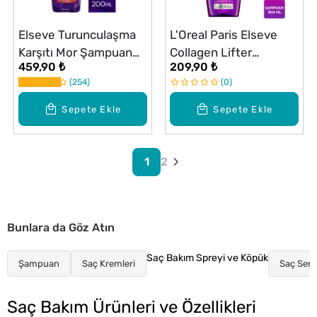
Elseve Turunculaşma
L'Oreal Paris Elseve
Karşıtı Mor Şampuan
Collagen Lifter
459,90 ₺
209,90 ₺
200 ml
Şampuan 300 ml
254
0
Sepete Ekle
Sepete Ekle
1
2
Bunlara da Göz Atın
Saç Bakım Spreyi ve Köpük
Şampuan
Saç Kremleri
Saç Ser
Saç Bakım Ürünleri ve Özellikleri