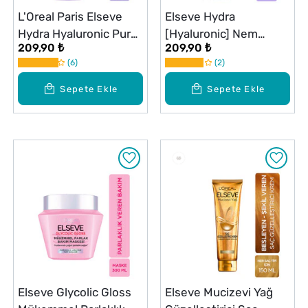
L'Oreal Paris Elseve
Elseve Hydra
Hydra Hyaluronic Pure
[Hyaluronic] Nem
209,90 ₺
209,90 ₺
Salisilik Asit İçeren
Dolduran Saç Bakım
6
2
Yağlanma Karşıtı
Kremi 250 ml
Arındırıcı Şampuan 300
Sepete Ekle
Sepete Ekle
ml
Elseve Glycolic Gloss
Elseve Mucizevi Yağ