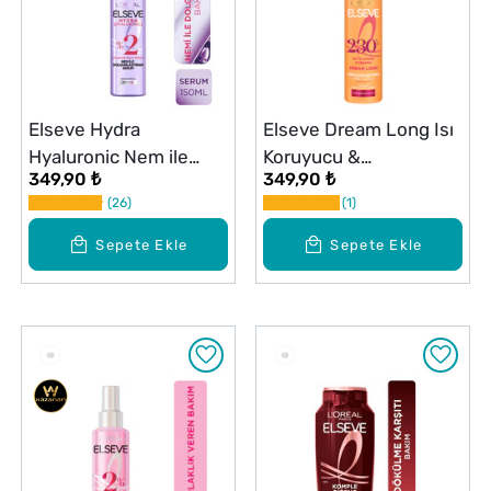
Elseve Hydra
Elseve Dream Long Isı
Hyaluronic Nem ile
Koruyucu &
349,90 ₺
349,90 ₺
Dolgunlaştıran Serum
Pürüzsüzleştirici Sprey
26
1
150 ml
Serum 150 ml
Sepete Ekle
Sepete Ekle