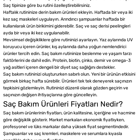
Saç tipinize göre bu rutini özelleştirebilirsiniz.
Haftalık rutininize derin bakım ürünleri ekleyin. Haftada bir veya iki
kez saç maskeleri uygulayın. Arındırıcı şampuanlar haftada bir
kullanılarak ürün birikimini giderebilir. Saç ve saç derisi peelingleri
ayda bir veya iki kez uygulanabilir.
Mevsimsel değişikliklere göre rutininizi ayarlayın. Yaz aylarında UV
koruyucu içeren ürünler, kış aylarında daha yoğun nemlendirici
ürünler tercih edin. Saç bakım rutininize beslenme ve yaşam tarzı
faktörlerini de dahil edin. Protein, biotin, çinko, demir ve omega-3
yağ asitleri içeren dengeli bir diyet saç sağlığını destekler.
Saç bakım rutininizi oluştururken sabırlı olun. Yeni bir ürünün etkisini
görmek birkaç hafta sürebilir. Ürünleri tek tek deneyerek saçınızın
tepkisini gözlemleyin. Rutininizi düzenli olarak gözden geçirin ve
saçınızın değişen ihtiyaçlarına göre güncelleyin.
Saç Bakım Ürünleri Fiyatları Nedir?
Saç bakım ürünlerinin fiyatları, ürün kalitesine, içeriğine ve hacmine
göre değişiklik gösterir. Market markaları ekonomik fiyatlıyken,
profesyonel ve lüks markalar daha yüksek fiyat segmentindedir.
Şampuanlar ve saç kremleri, maskelere ve serumlara kıyasla