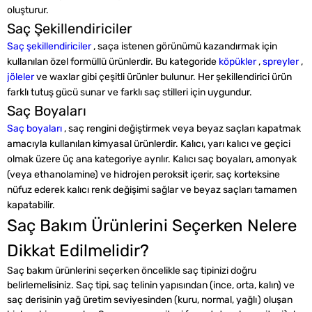
oluşturur.
Saç Şekillendiriciler
Saç şekillendiriciler
, saça istenen görünümü kazandırmak için
kullanılan özel formüllü ürünlerdir. Bu kategoride
köpükler
,
spreyler
,
jöleler
ve waxlar gibi çeşitli ürünler bulunur. Her şekillendirici ürün
farklı tutuş gücü sunar ve farklı saç stilleri için uygundur.
Saç Boyaları
Saç boyaları
, saç rengini değiştirmek veya beyaz saçları kapatmak
amacıyla kullanılan kimyasal ürünlerdir. Kalıcı, yarı kalıcı ve geçici
olmak üzere üç ana kategoriye ayrılır. Kalıcı saç boyaları, amonyak
(veya ethanolamine) ve hidrojen peroksit içerir, saç korteksine
nüfuz ederek kalıcı renk değişimi sağlar ve beyaz saçları tamamen
kapatabilir.
Saç Bakım Ürünlerini Seçerken Nelere
Dikkat Edilmelidir?
Saç bakım ürünlerini seçerken öncelikle saç tipinizi doğru
belirlemelisiniz. Saç tipi, saç telinin yapısından (ince, orta, kalın) ve
saç derisinin yağ üretim seviyesinden (kuru, normal, yağlı) oluşan