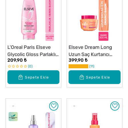
L'Oreal Paris Elseve
Elseve Dream Long
Glycolic Gloss Parlaklık
Uzun Saç Kurtarıcı
209,90 ₺
399,90 ₺
Veren Saç Bakım Kremi
Maske 300 ml
0
11
250 ml
Sepete Ekle
Sepete Ekle