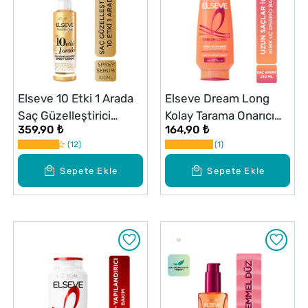
Elseve 10 Etki 1 Arada
Elseve Dream Long
Saç Güzelleştirici
Kolay Tarama Onarıcı
359,90 ₺
164,90 ₺
Sprey Serum 150 ml
Saç Bakım Kremi 250
12
1
ml
Sepete Ekle
Sepete Ekle