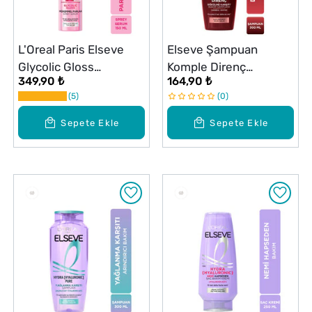
L'Oreal Paris Elseve
Elseve Şampuan
Glycolic Gloss
Komple Direnç
349,90 ₺
164,90 ₺
Mükemmel Parlaklık
Dökülme Karşıtı 300 ml
5
0
Veren Saç Bakım Sprey
Serumu 150 ml
Sepete Ekle
Sepete Ekle