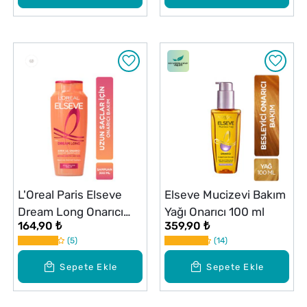
L'Oreal Paris Elseve
Elseve Mucizevi Bakım
Dream Long Onarıcı
Yağı Onarıcı 100 ml
164,90 ₺
359,90 ₺
Bakım Şampuanı 300
5
14
ml
Sepete Ekle
Sepete Ekle