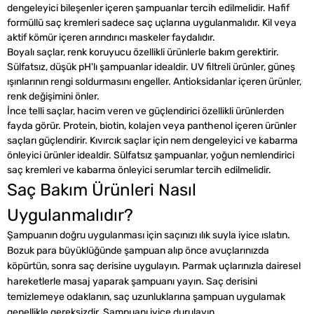
dengeleyici bileşenler içeren şampuanlar tercih edilmelidir. Hafif
formüllü saç kremleri sadece saç uçlarına uygulanmalıdır. Kil veya
aktif kömür içeren arındırıcı maskeler faydalıdır.
Boyalı saçlar, renk koruyucu özellikli ürünlerle bakım gerektirir.
Sülfatsız, düşük pH'lı şampuanlar idealdir. UV filtreli ürünler, güneş
ışınlarının rengi soldurmasını engeller. Antioksidanlar içeren ürünler,
renk değişimini önler.
İnce telli saçlar, hacim veren ve güçlendirici özellikli ürünlerden
fayda görür. Protein, biotin, kolajen veya panthenol içeren ürünler
saçları güçlendirir. Kıvırcık saçlar için nem dengeleyici ve kabarma
önleyici ürünler idealdir. Sülfatsız şampuanlar, yoğun nemlendirici
saç kremleri ve kabarma önleyici serumlar tercih edilmelidir.
Saç Bakım Ürünleri Nasıl
Uygulanmalıdır?
Şampuanın doğru uygulanması için saçınızı ılık suyla iyice ıslatın.
Bozuk para büyüklüğünde şampuan alıp önce avuçlarınızda
köpürtün, sonra saç derisine uygulayın. Parmak uçlarınızla dairesel
hareketlerle masaj yaparak şampuanı yayın. Saç derisini
temizlemeye odaklanın, saç uzunluklarına şampuan uygulamak
genellikle gereksizdir. Şampuanı iyice durulayın.