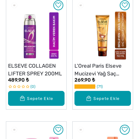
ELSEVE COLLAGEN
L'Oreal Paris Elseve
LIFTER SPREY 200ML
Mucizevi Yağ Saç
489,90 ₺
269,90 ₺
Güzelleştirici Krem 150
0
71
ml
Sepete Ekle
Sepete Ekle