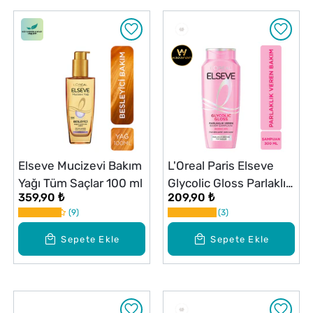
Elseve Mucizevi Bakım
L'Oreal Paris Elseve
Yağı Tüm Saçlar 100 ml
Glycolic Gloss Parlaklık
359,90 ₺
209,90 ₺
Veren Bakım Şampuanı
9
3
300 ml
Sepete Ekle
Sepete Ekle