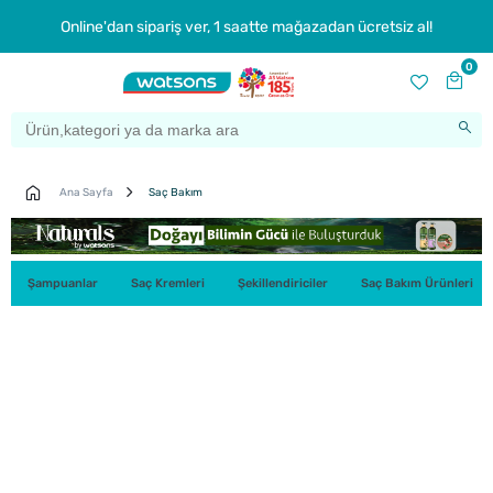
Online'dan sipariş ver, 1 saatte mağazadan ücretsiz al!
0
Ana Sayfa
Saç Bakım
Şampuanlar
Saç Kremleri
Şekillendiriciler
Saç Bakım Ürünleri