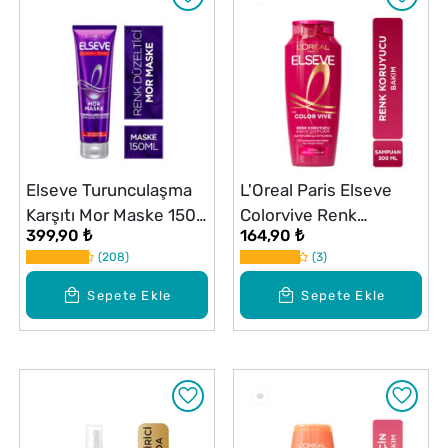
Elseve Turunculaşma
L'Oreal Paris Elseve
Karşıtı Mor Maske 150
Colorvive Renk
399,90 ₺
164,90 ₺
ml
Koruyucu Bakım
208
3
Şampuanı 300 ml
Sepete Ekle
Sepete Ekle