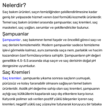
Nelerdir?
Saç bakım ürünleri, saçın temizliğinden şekillendirilmesine kadar
geniş bir yelpazede hizmet veren özel formüllü kozmetik ürünlerdir.
Temel saç bakım ürünleri arasında şampuanlar, saç kremleri, saç
maskeleri, saç yağları, serumlar ve şekillendiriciler bulunur.
Şampuanlar
Şampuanlar
, saç bakımının temel taşıdır ve öncelikli görevi saçı ve
saç derisini temizlemektir. Modern şampuanlar sadece temizleme
işlevi görmekle kalmaz, aynı zamanda saça nem, parlaklık ve hacim
kazandıran özel formülasyonlara sahiptir. Şampuanların pH değeri
genellikle 4.5-5.5 arasında olup saçın ve saç derisinin doğal pH
dengesine uyumludur.
Saç Kremleri
Saç kremleri
, şampuanla yıkama sonrası saçların yumuşak,
pürüzsüz ve kolay taranabilir olmasını sağlayan temel bakım
ürünleridir. Asidik pH değerine sahip olan saç kremleri, şampuanın
açtığı saç kütiküllerini kapatarak saçı dış etkenlere karşı korur.
Katyonik polimer adı verilen pozitif yüklü bileşenler içeren saç
kremleri, negatif yüklü saç yüzeyine tutunarak koruyucu bir tabaka