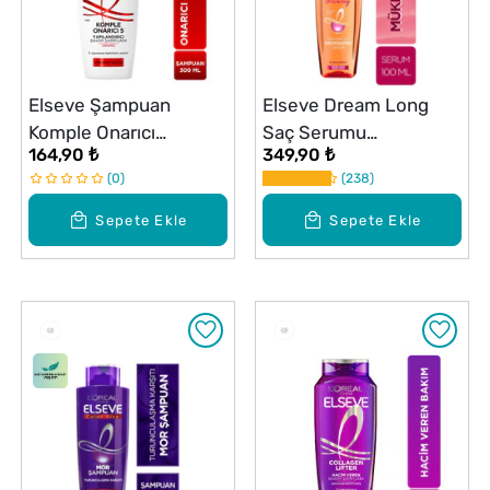
Elseve Şampuan
Elseve Dream Long
Komple Onarıcı
Saç Serumu
164,90 ₺
349,90 ₺
Yapılandırıcı 300 ml
Pürüzsüzleştirici 100
0
238
ml
Sepete Ekle
Sepete Ekle