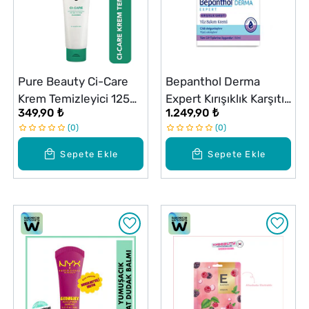
Pure Beauty Ci-Care
Bepanthol Derma
Krem Temizleyici 125
Expert Kırışıklık Karşıtı
349,90 ₺
1.249,90 ₺
ml
Yüz Bakım Kremi 50 ml
0
0
Sepete Ekle
Sepete Ekle