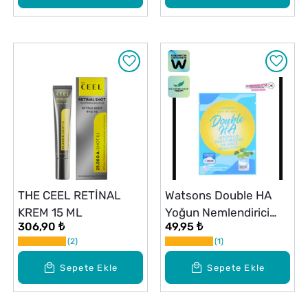
THE CEEL RETİNAL
Watsons Double HA
KREM 15 ML
Yoğun Nemlendirici
306,90 ₺
49,95 ₺
Maske 1 Adet
2
1
Sepete Ekle
Sepete Ekle