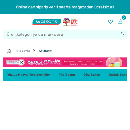
Online'dan sipariş ver, 1 saatte mağazadan ücretsiz al!
0
Ana Sayfa
Cilt Bakım
Yüz ve Makyaj Temizleyiciler
Yüz Bakım
Göz Bakım
Dudak Bakım