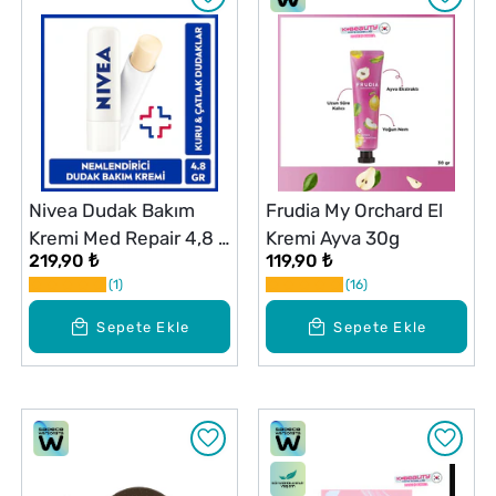
Nivea Dudak Bakım
Frudia My Orchard El
Kremi Med Repair 4,8 g
Kremi Ayva 30g
219,90 ₺
119,90 ₺
24 Saat Nem SPF15
1
16
Sepete Ekle
Sepete Ekle