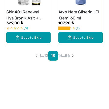
Skin401 Renewal
Arko Nem Gliserinli El
Hyalüronik Asit +
Kremi 60 ml
329,00 ₺
107,90 ₺
Peptide Serum 30 ml
0
9
Sepete Ekle
Sepete Ekle
1
...
12
13
14
...
56
Alışveriş