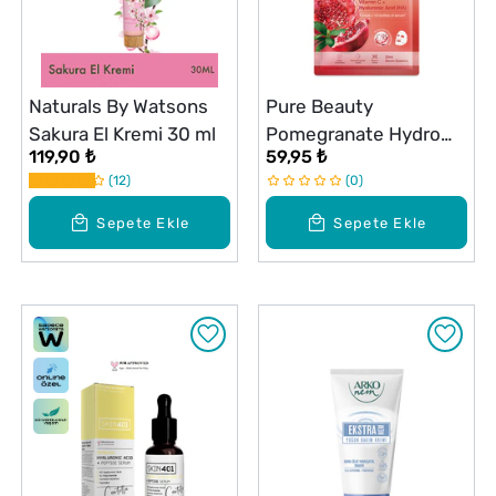
Naturals By Watsons
Pure Beauty
Sakura El Kremi 30 ml
Pomegranate Hydro
119,90 ₺
59,95 ₺
Glow Maske 20 ml
12
0
Sepete Ekle
Sepete Ekle