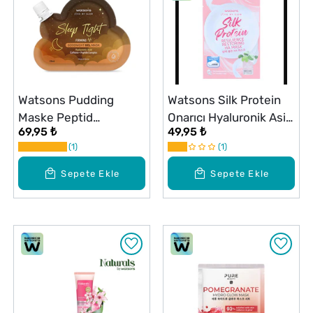
Watsons Pudding
Watsons Silk Protein
Maske Peptid
Onarıcı Hyaluronik Asit
69,95 ₺
49,95 ₺
Sıkılaştıran 25 ml
Maske 1 Adet
1
1
Sepete Ekle
Sepete Ekle