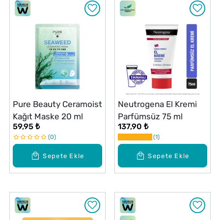
Pure Beauty Ceramoist
Neutrogena El Kremi
Kağıt Maske 20 ml
Parfümsüz 75 ml
59,95 ₺
137,90 ₺
0
1
Sepete Ekle
Sepete Ekle