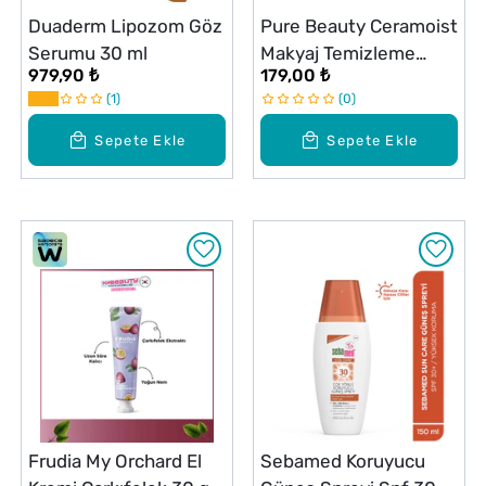
Duaderm Lipozom Göz
Pure Beauty Ceramoist
Serumu 30 ml
Makyaj Temizleme
979,90 ₺
179,00 ₺
Mendili 20 Adet
1
0
Sepete Ekle
Sepete Ekle
Frudia My Orchard El
Sebamed Koruyucu