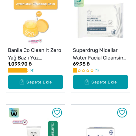
Banila Co Clean It Zero
Superdrug Micellar
Yağ Bazlı Yüz
Water Facial Cleansing
1.099,90 ₺
69,95 ₺
Temizleyici Balm
Wipes 25 Adet
4
1
Aydınlatıcı 100 ml
Sepete Ekle
Sepete Ekle