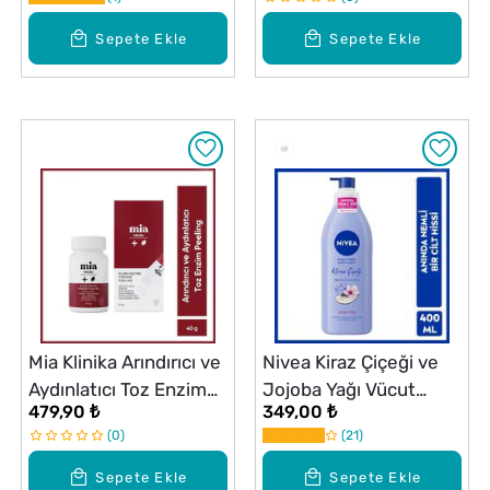
Krem 50ml
Sepete Ekle
Sepete Ekle
Mia Klinika Arındırıcı ve
Nivea Kiraz Çiçeği ve
Aydınlatıcı Toz Enzim
Jojoba Yağı Vücut
479,90 ₺
349,00 ₺
Peeling 40 g
Losyonu 400 ml
0
21
Normal ve Kuru Ciltler
24 Saat Nemlendirme
Sepete Ekle
Sepete Ekle