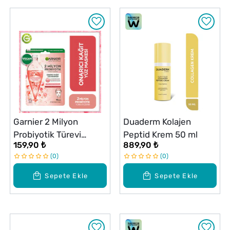
Garnier 2 Milyon
Duaderm Kolajen
Probiyotik Türevi
Peptid Krem 50 ml
159,90 ₺
889,90 ₺
İçeren Onarıcı Kağıt
0
0
Yüz Maskesi
Sepete Ekle
Sepete Ekle