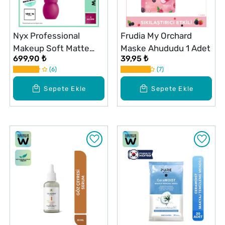
Nyx Professional
Frudia My Orchard
Makeup Soft Matte
Maske Ahududu 1 Adet
699,90 ₺
39,95 ₺
Smushy Dudak Balmı
6
7
Silly Sippin' 12
Sepete Ekle
Sepete Ekle