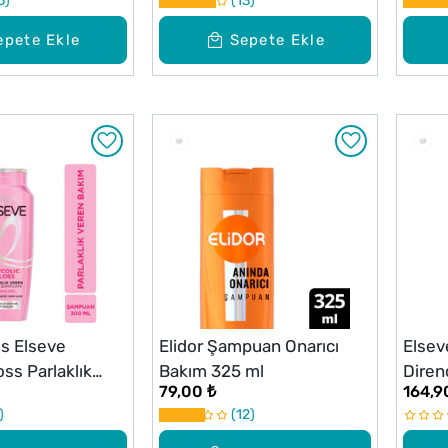
5
13
00 ml
epete Ekle
Sepete Ekle
is Elseve
Elidor Şampuan Onarıcı
Else
oss Parlaklık
Bakım 325 ml
Diren
79,00 ₺
164,9
ım Şampuanı
300 
12