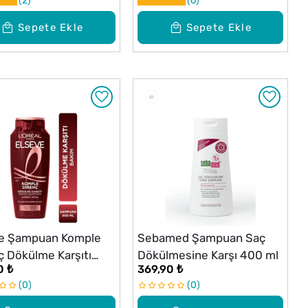
2
6
Sepete Ekle
Sepete Ekle
ve Şampuan Komple
Sebamed Şampuan Saç
ç Dökülme Karşıtı
Dökülmesine Karşı 400 ml
0 ₺
369,90 ₺
ml
0
0