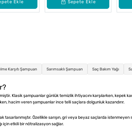
epete Ekle
Sepete Ekle
lme Karşıtı Şampuan
Sarımsaklı Şampuan
Saç Bakım Yağı
S
r?
ilmiştir. Klasik şampuanlar günlük temizlik ihtiyacını karşılarken, kepek ka
rken, hacim veren şampuanlar ince telli saçlara dolgunluk kazandırır.
ak tasarlanmıştır. Özellikle sarışın, gri veya beyaz saçlarda istenmeyen 
 için etkili bir nötralizasyon sağlar.