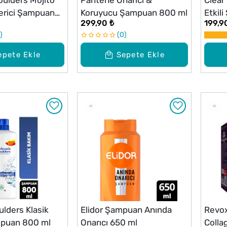
ulders Mojito
Pantene Onarıcı &
Clear
derici Şampuan
Koruyucu Şampuan 800 ml
Etkil
299,90 ₺
199,9
CR7 3
0
epete Ekle
Sepete Ekle
lders Klasik
Elidor Şampuan Anında
Revox
puan 800 ml
Onarıcı 650 ml
Colla