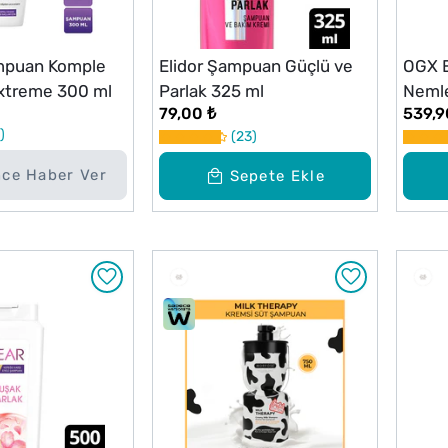
mpuan Komple
Elidor Şampuan Güçlü ve
OGX E
Extreme 300 ml
Parlak 325 ml
Nemle
79,00 ₺
539,9
Canla
23
ml
nce Haber Ver
Sepete Ekle