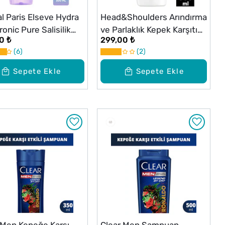
al Paris Elseve Hydra
Head&Shoulders Arındırma
onic Pure Salisilik
ve Parlaklık Kepek Karşıtı
0 ₺
299,00 ₺
İçeren Yağlanma
Şampuan Elma Sirkesi 800
6
2
tı Arındırıcı Şampuan
ml
ml
Sepete Ekle
Sepete Ekle