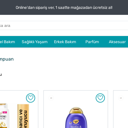
Online'dan sipariş ver, 1 saatte mağazadan ücretsiz al!
sel Bakım
Sağlıklı Yaşam
Erkek Bakım
Parfüm
Aksesuar
mpuan
u