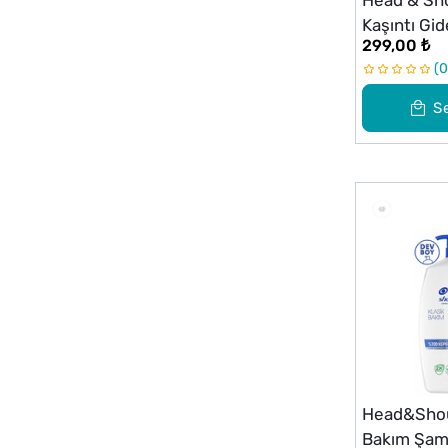
Head & Sho
Kaşıntı Gi
299,00 ₺
800 ml
0
S
Head&Shou
Bakım Şam