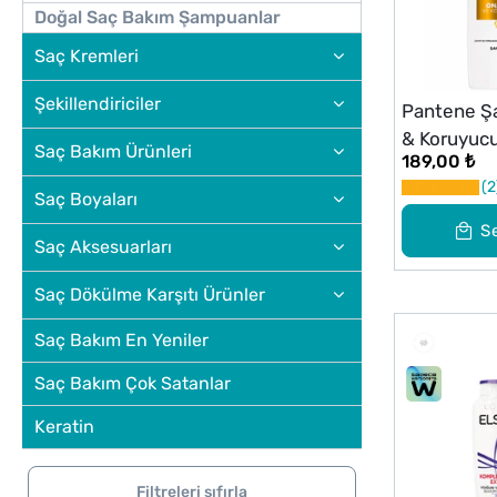
Doğal Saç Bakım Şampuanlar
Saç Kremleri
Şekillendiriciler
Pantene Ş
& Koruyucu
Saç Bakım Ürünleri
189,00 ₺
2
Saç Boyaları
S
Saç Aksesuarları
Saç Dökülme Karşıtı Ürünler
Saç Bakım En Yeniler
Saç Bakım Çok Satanlar
Keratin
Filtreleri sıfırla