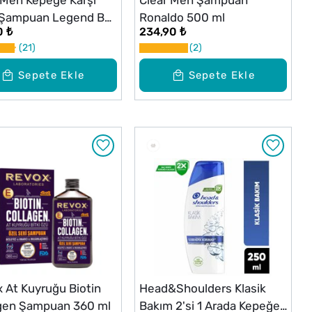
 Men Kepeğe Karşı
Clear Men Şampuan
i Şampuan Legend By
Ronaldo 500 ml
0 ₺
234,90 ₺
50 ml
21
2
Sepete Ekle
Sepete Ekle
 At Kuyruğu Biotin
Head&Shoulders Klasik
gen Şampuan 360 ml
Bakım 2'si 1 Arada Kepeğe