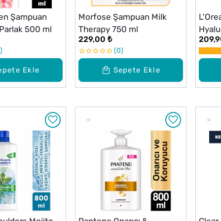
en Şampuan
Morfose Şampuan Milk
L'Ore
arlak 500 ml
Therapy 750 ml
Hyalur
229,00 ₺
209,9
Asit 
0
Karşı
300 
epete Ekle
Sepete Ekle