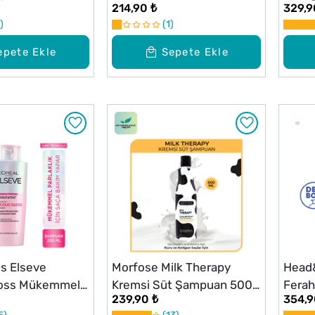
214,90 ₺
329,9
1
epete Ekle
Sepete Ekle
is Elseve
Morfose Milk Therapy
Head
Gloss Mükemmel
Kremsi Süt Şampuan 500
Ferahl
239,90 ₺
354,9
çin Bakım Yapan
ml
Şamp