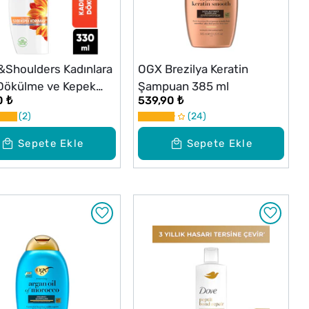
Shoulders Kadınlara
OGX Brezilya Keratin
Dökülme ve Kepek
Şampuan 385 ml
0 ₺
539,90 ₺
ı Kafein Etkili 330 ml
2
24
uan
Sepete Ekle
Sepete Ekle