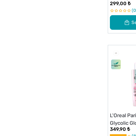
299,00 ₺
0
S
L'Oreal Par
Glycolic 
349,90 ₺
Parlaklık i