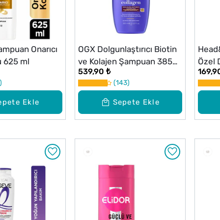
ampuan Onarıcı
OGX Dolgunlaştırıcı Biotin
Head&
 625 ml
ve Kolajen Şampuan 385
Özel 
539,90 ₺
169,9
ml
Karşıt
143
Şamp
epete Ekle
Sepete Ekle