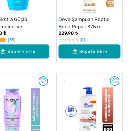
kstra Güçlü
Dove Şampuan Peptid
ndirici ve
Bond Repair 375 ml
0 ₺
229,90 ₺
ndırıcı Şampuan 385
35
0
Sepete Ekle
Sepete Ekle