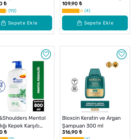
0 ₺
109,90 ₺
Karşı Etkili Şampuan 250
92
4
ml
Sepete Ekle
Sepete Ekle
&Shoulders Mentol
Bioxcin Keratin ve Argan
ığı Kepek Karşıtı
Şampuan 300 ml
0 ₺
316,90 ₺
uan 800 ml