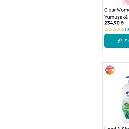
Clear Wom
Yumuşak&P
234,90 ₺
0
S