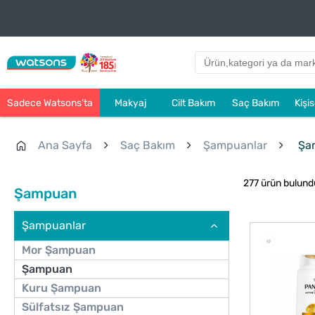
Sadece Watsons’ta
Makyaj
Cilt Bakım
Saç Bakım
Kişi
Ana Sayfa
Saç Bakım
Şampuanlar
Şa
277 ürün bulund
Şampuan
Şampuanlar
Mor Şampuan
Şampuan
Kuru Şampuan
Sülfatsız Şampuan