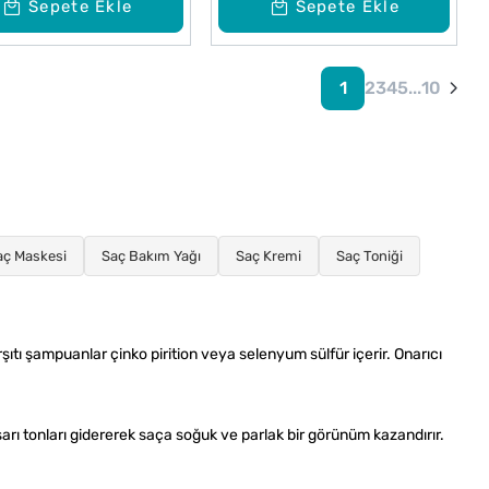
Sepete Ekle
Sepete Ekle
1
2
3
4
5
...
10
aç Maskesi
Saç Bakım Yağı
Saç Kremi
Saç Toniği
rşıtı şampuanlar çinko pirition veya selenyum sülfür içerir. Onarıcı
sarı tonları gidererek saça soğuk ve parlak bir görünüm kazandırır.