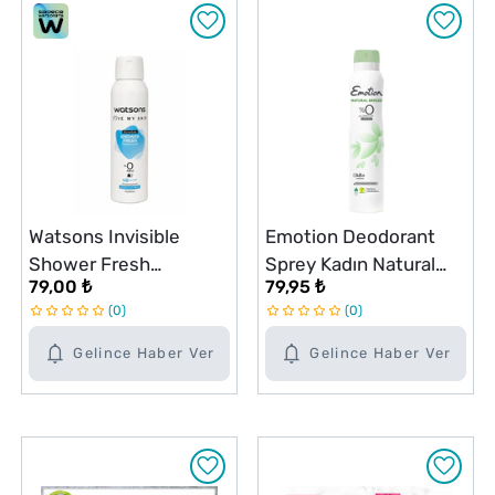
Watsons Invisible
Emotion Deodorant
Shower Fresh
Sprey Kadın Natural
79,00 ₺
79,95 ₺
Deodorant Sprey 150
Breeze 200 ml
0
0
ml
Gelince Haber Ver
Gelince Haber Ver