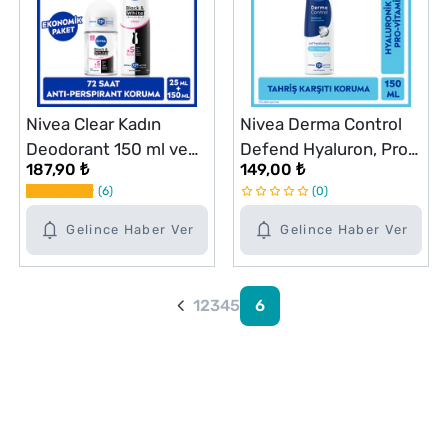
Nivea Clear Kadın
Nivea Derma Control
Deodorant 150 ml ve
Defend Hyaluron, Pro
187,90 ₺
149,00 ₺
Roll-on 25 ml Seti
Vitamin B5, 72 Saat
6
0
Anti-perspirant Sprey
Deodoran 150 ml
Gelince Haber Ver
Gelince Haber Ver
1
2
3
4
5
6