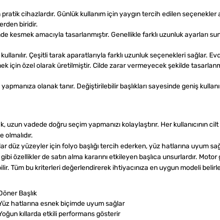
n pratik cihazlardır. Günlük kullanım için yaygın tercih edilen seçenekle
erden biridir.
e kesmek amacıyla tasarlanmıştır. Genellikle farklı uzunluk ayarları sun
lanılır. Çeşitli tarak aparatlarıyla farklı uzunluk seçenekleri sağlar. E
k için özel olarak üretilmiştir. Cilde zarar vermeyecek şekilde tasarlanm
a yapmanıza olanak tanır. Değiştirilebilir başlıkları sayesinde geniş kulla
 uzun vadede doğru seçim yapmanızı kolaylaştırır. Her kullanıcının cilt ya
e olmalıdır.
cılar düz yüzeyler için folyo başlığı tercih ederken, yüz hatlarına uyum sa
bi özellikler de satın alma kararını etkileyen başlıca unsurlardır. Motor g
ir. Tüm bu kriterleri değerlendirerek ihtiyacınıza en uygun modeli belirley
Döner Başlık
Yüz hatlarına esnek biçimde uyum sağlar
Yoğun kıllarda etkili performans gösterir