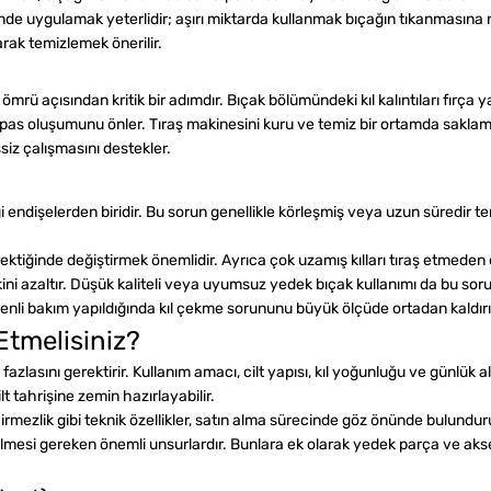
halinde uygulamak yeterlidir; aşırı miktarda kullanmak bıçağın tıkanmasına
arak temizlemek önerilir.
ü açısından kritik bir adımdır. Bıçak bölümündeki kıl kalıntıları fırça y
pas oluşumunu önler. Tıraş makinesini kuru ve temiz bir ortamda saklama
iz çalışmasını destekler.
diği endişelerden biridir. Bu sorun genellikle körleşmiş veya uzun süredir 
ktiğinde değiştirmek önemlidir. Ayrıca çok uzamış kılları tıraş etmeden
i azaltır. Düşük kaliteli veya uyumsuz yedek bıçak kullanımı da bu sorunu
 düzenli bakım yapıldığında kıl çekme sorununu büyük ölçüde ortadan kaldırı
Etmelisiniz?
asını gerektirir. Kullanım amacı, cilt yapısı, kıl yoğunluğu ve günlük alı
lt tahrişine zemin hazırlayabilir.
irmezlik gibi teknik özellikler, satın alma sürecinde göz önünde bulunduru
mesi gereken önemli unsurlardır. Bunlara ek olarak yedek parça ve akses