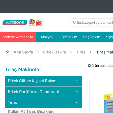
Sadece Watsons’ta
Makyaj
Cilt Bakım
Saç Bakım
Kişi
Ana Sayfa
Erkek Bakım
Tıraş
Tıraş Mak
12 ürün bulundu
Tıraş Makineleri
Erkek Cilt ve Kişisel Bakım
Erkek Parfüm ve Deodorant
Tıraş
Kullan At Tıraş Bıçakları