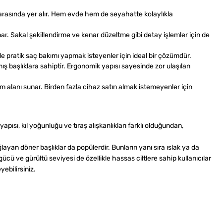
r arasında yer alır. Hem evde hem de seyahatte kolaylıkla
ar. Sakal şekillendirme ve kenar düzeltme gibi detay işlemler için de
vde pratik saç bakımı yapmak isteyenler için ideal bir çözümdür.
ış başlıklara sahiptir. Ergonomik yapısı sayesinde zor ulaşılan
nım alanı sunar. Birden fazla cihaz satın almak istemeyenler için
pısı, kıl yoğunluğu ve tıraş alışkanlıkları farklı olduğundan,
ğlayan döner başlıklar da popülerdir. Bunların yanı sıra ıslak ya da
ücü ve gürültü seviyesi de özellikle hassas ciltlere sahip kullanıcılar
ebilirsiniz.