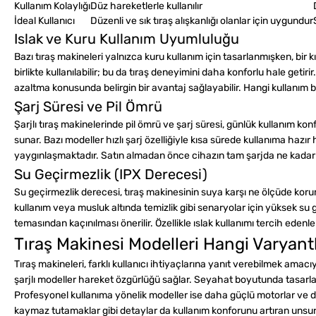
Kullanım Kolaylığı
Düz hareketlerle kullanılır
İdeal Kullanıcı
Düzenli ve sık tıraş alışkanlığı olanlar için uygundur
Islak ve Kuru Kullanım Uyumluluğu
Bazı tıraş makineleri yalnızca kuru kullanım için tasarlanmışken, bir 
birlikte kullanılabilir; bu da tıraş deneyimini daha konforlu hale getirir
azaltma konusunda belirgin bir avantaj sağlayabilir. Hangi kullanım
Şarj Süresi ve Pil Ömrü
Şarjlı tıraş makinelerinde pil ömrü ve şarj süresi, günlük kullanım kon
sunar. Bazı modeller hızlı şarj özelliğiyle kısa sürede kullanıma hazır
yaygınlaşmaktadır. Satın almadan önce cihazın tam şarjda ne kadar sü
Su Geçirmezlik (IPX Derecesi)
Su geçirmezlik derecesi, tıraş makinesinin suya karşı ne ölçüde korum
kullanım veya musluk altında temizlik gibi senaryolar için yüksek s
temasından kaçınılması önerilir. Özellikle ıslak kullanımı tercih edenl
Tıraş Makinesi Modelleri Hangi Varyant
Tıraş makineleri, farklı kullanıcı ihtiyaçlarına yanıt verebilmek amac
şarjlı modeller hareket özgürlüğü sağlar. Seyahat boyutunda tasarlan
Profesyonel kullanıma yönelik modeller ise daha güçlü motorlar ve day
kaymaz tutamaklar gibi detaylar da kullanım konforunu artıran unsurla