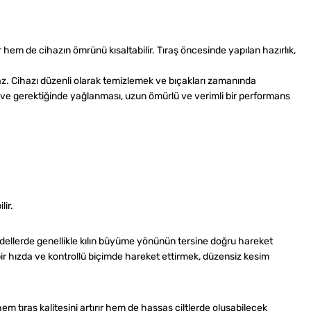
r hem de cihazın ömrünü kısaltabilir. Tıraş öncesinde yapılan hazırlık,
maz. Cihazı düzenli olarak temizlemek ve bıçakları zamanında
i ve gerektiğinde yağlanması, uzun ömürlü ve verimli bir performans
lir.
modellerde genellikle kılın büyüme yönünün tersine doğru hareket
t bir hızda ve kontrollü biçimde hareket ettirmek, düzensiz kesim
m tıraş kalitesini artırır hem de hassas ciltlerde oluşabilecek