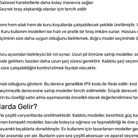
Dairesel hareketlerle daha kolay manevra sağlar
Seyrek tıraş alışkanlığı olanlar için tercih edilir
kısmı hem ıslak hem de kuru koşullarda çalışabilecek şekilde üretilmiştir.
. Kuru kullanım modelleri ise hızlı ve pratik bir tıraş imkânı sunar. Hassas ci
 biçiminin size daha uygun olduğunu belirlemek, doğru model seçiminde ön
foru açısından belirleyici bir rol oynar. Uzun pil ömrüne sahip modeller, s
 hale gelirken, bazıları daha uzun şarj süresi gerektirir. Kablolu şarj se
re çalışabildiğini kontrol etmek faydalı olacaktır.
alı olduğunu gösterir. Bu derece genellikle IPX kodu ile ifade edilir; ko
u geçirmezlik derecesine sahip modeller tercih edilmelidir. Düşük derec
erin bu özelliği satın alma aşamasında öncelikli olarak değerlendirmesi tav
larda Gelir?
ıyla çeşitli varyantlarda üretilmektedir. Kablolu modeller, kesintisiz güç
an kompakt modeller, bavula kolayca sığması ve taşınabilirliği ile öne ç
anıklı bıçaklarla donatılmıştır. Ev kullanımı için tasarlanan modeller ge
r arasında yer alır. Bunların yanı sıra çeşitli aksesuar ve aparat seçenek