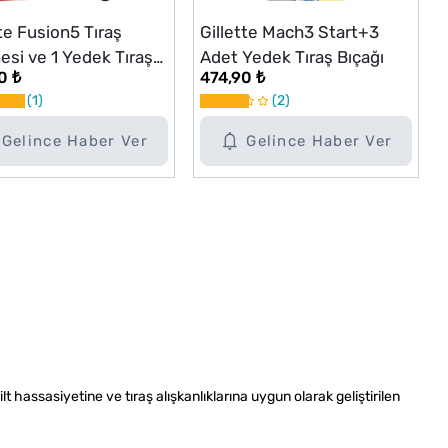
tte Fusion5 Tıraş
Gillette Mach3 Start+3
esi ve 1 Yedek Tıraş
Adet Yedek Tıraş Bıçağı
0 ₺
474,90 ₺
ı
1
2
Gelince Haber Ver
Gelince Haber Ver
ilt hassasiyetine ve tıraş alışkanlıklarına uygun olarak geliştirilen