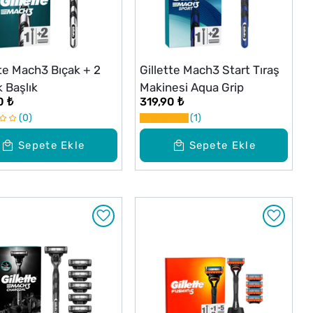
tte Mach3 Bıçak + 2
Gillette Mach3 Start Tıraş
 Başlık
Makinesi Aqua Grip
0 ₺
319,90 ₺
0
1
Sepete Ekle
Sepete Ekle