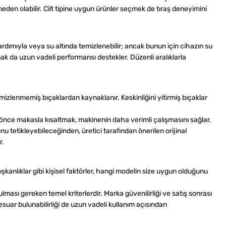
 neden olabilir. Cilt tipine uygun ürünler seçmek de tıraş deneyimini
ardımıyla veya su altında temizlenebilir; ancak bunun için cihazın su
k da uzun vadeli performansı destekler. Düzenli aralıklarla
temizlenmemiş bıçaklardan kaynaklanır. Keskinliğini yitirmiş bıçaklar
 önce makasla kısaltmak, makinenin daha verimli çalışmasını sağlar.
 tetikleyebileceğinden, üretici tarafından önerilen orijinal
r.
şkanlıklar gibi kişisel faktörler, hangi modelin size uygun olduğunu
lması gereken temel kriterlerdir. Marka güvenilirliği ve satış sonrası
uar bulunabilirliği de uzun vadeli kullanım açısından