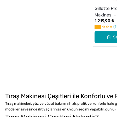
Gillette Pr
Makinesi +
1.219,90 ₺
Set
1
S
Tıraş Makinesi Çeşitleri ile Konforlu ve
Tıraş makineleri, yüz ve vücut bakımını hızlı, pratik ve konforlu hale ge
modeller sayesinde ihtiyaçlarınıza en uygun seçimi yapabilir, günlük ba