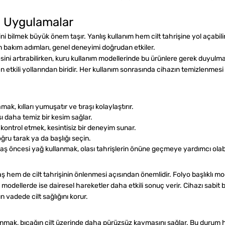
yi Uygulamalar
i bilmek büyük önem taşır. Yanlış kullanım hem cilt tahrişine yol açabili
n bakım adımları, genel deneyimi doğrudan etkiler.
esini artırabilirken, kuru kullanım modellerinde bu ürünlere gerek duyul
 etkili yollarından biridir. Her kullanım sonrasında cihazın temizlenmes
ak, kılları yumuşatır ve tıraşı kolaylaştırır.
sı daha temiz bir kesim sağlar.
kontrol etmek, kesintisiz bir deneyim sunar.
ru tarak ya da başlığı seçin.
raş öncesi yağ kullanmak, olası tahrişlerin önüne geçmeye yardımcı olabi
raş hem de cilt tahrişinin önlenmesi açısından önemlidir. Folyo başlıklı 
lı modellerde ise dairesel hareketler daha etkili sonuç verir. Cihazı sabi
 vadede cilt sağlığını korur.
anmak, bıçağın cilt üzerinde daha pürüzsüz kaymasını sağlar. Bu durum he