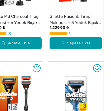
tte M3 Charcoal Tıraş
Gilette Fusion5 Tıraş
esi + 6 Yedek Bıçak
Makinesi + 5 Yedek Bıçak
0 ₺
1.229,90 ₺
Seti
3
1
Sepete Ekle
Sepete Ekle