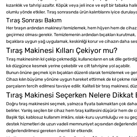
kızarıklık ve tahrişi azaltır. Köpük veya jeli ince ve eşit bir tabaka 
olumlu yönde etkiler. Tıraş sonrasında ürün kalıntılarını iyice durulay
Tıraş Sonrası Bakım
Her tıraşın ardından makineyi temizlemek, hem hijyen hem de cihaz ömr
geçirmez olması gerekir. Temizlemenin ardından bıçakları kurutmak, 
bıçaklara uygun yağ uygulamak, keskinliği korur ve cihazın daha sess
Tıraş Makinesi Kılları Çekiyor mu?
Tıraş makinesinin kıl çekip çekmediği, kullanıcıların en sık dile getir
kılı düzgünce kesmek yerine çekebilir ve cilt tahrişine yol açabilir.
Bunun önüne geçmek için bıçakları düzenli olarak temizlemek ve gere
Cihazı kılın büyüme yönüne uygun hareket ettirmek de kıl çekme riskin
parçaların tercih edilmesi tavsiye edilir. Kaliteli bir tıraş makinesi,
Tıraş Makinesi Seçerken Nelere Dikkat 
Doğru tıraş makinesini seçmek, yalnızca fiyata bakmaktan çok daha fazl
belirler. Yanlış seçilen bir cihaz hem tıraş kalitesini düşürür hem de ci
Başlık tipi, kablosuz kullanım imkânı, ıslak-kuru uyumluluğu ve su geç
destek hizmetleri de uzun vadeli memnuniyet açısından değerlendiril
değerlendirilmesi gereken önemli bir etkendir.