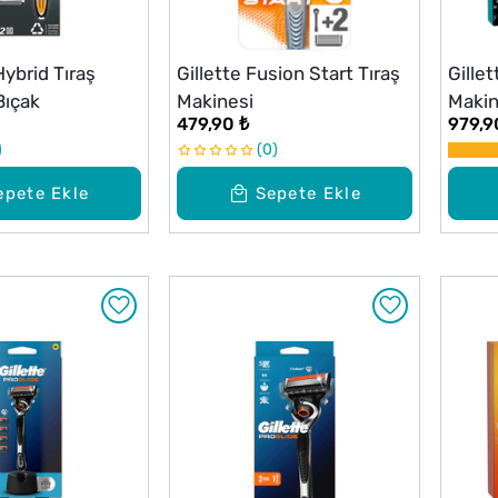
Hybrid Tıraş
Gillette Fusion Start Tıraş
Gille
Bıçak
Makinesi
Makin
479,90 ₺
979,9
Seti
0
epete Ekle
Sepete Ekle