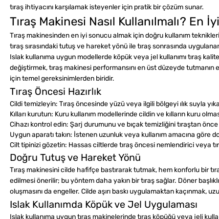
tıraş ihtiyacını karşılamak isteyenler için pratik bir çözüm sunar.
Tıraş Makinesi Nasıl Kullanılmalı? En İ
Tıraş makinesinden en iyi sonucu almak için doğru kullanım tekniklerin
tıraş sırasındaki tutuş ve hareket yönü ile tıraş sonrasında uygulana
Islak kullanıma uygun modellerde köpük veya jel kullanımı tıraş kalit
değiştirmek, tıraş makinesi performansını en üst düzeyde tutmanın en
için temel gereksinimlerden biridir.
Tıraş Öncesi Hazırlık
Cildi temizleyin:
Tıraş öncesinde yüzü veya ilgili bölgeyi ılık suyla yıkam
Kılları kurutun:
Kuru kullanım modellerinde cildin ve kılların kuru olma
Cihazı kontrol edin:
Şarj durumunu ve bıçak temizliğini tıraştan önce 
Uygun aparatı takın:
İstenen uzunluk veya kullanım amacına göre doğ
Cilt tipinizi gözetin:
Hassas ciltlerde tıraş öncesi nemlendirici veya tı
Doğru Tutuş ve Hareket Yönü
Tıraş makinesini cilde hafifçe bastırarak tutmak, hem konforlu bir tı
edilmesi önerilir; bu yöntem daha yakın bir tıraş sağlar. Döner başlık
oluşmasını da engeller. Cilde aşırı baskı uygulamaktan kaçınmak, uzun
Islak Kullanımda Köpük ve Jel Uygulaması
Islak kullanıma uygun tıraş makinelerinde tıraş köpüğü veya jeli kull