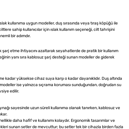
 Islak kullanıma uygun modeller, duş sırasında veya tıraş köpüğü ile
ltlere sahip kullanıcılar için ıslak kullanım seçeneği, cilt tahrişini
emli bir adımdır.
ık şarj etme ihtiyacını azaltarak seyahatlerde de pratik bir kullanım
çeneğinin yanı sıra kablosuz şarj desteği sunan modeller de giderek
d ne kadar yüksekse cihaz suya karşı o kadar dayanıklıdır. Duş altında
eli modeller ise yalnızca sıçrama koruması sunduğundan, doğrudan su
siye edilir.
 kaynağı sayesinde uzun süreli kullanıma olanak tanırken, kablosuz ve
ıkar.
nellikle daha hafif ve kullanımı kolaydır. Ergonomik tasarımlar ve
leri sunan setler de mevcuttur; bu setler tek bir cihazla birden fazla