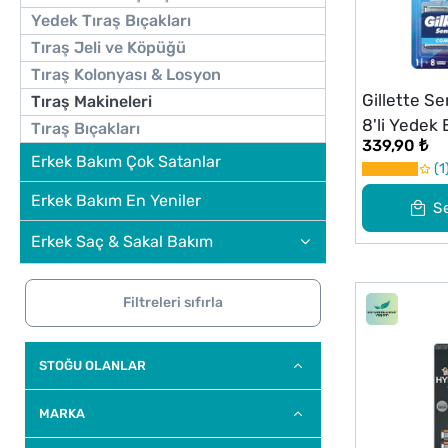
Yedek Tıraş Bıçakları
Tıraş Jeli ve Köpüğü
Tıraş Kolonyası & Losyon
Gillette S
Tıraş Makineleri
8'li Yedek B
Tıraş Bıçakları
339,90 ₺
Tıraş Maki
Erkek Bakım Çok Satanlar
1
Erkek Bakım En Yeniler
S
Erkek Saç & Sakal Bakım
Filtreleri sıfırla
STOĞU OLANLAR
MARKA