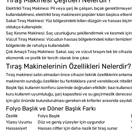
Tıraş Makinesi Çeşitleri Nelerdir?
Elektrikli Tıraş Makinesi:
Pil veya şarj ile çalışan, bıçak gerektirmeye
kullanılabilmesi, elektrikli tıraş makinesini popüler kılan başlıca etkenl
Sakal Tıraş Makinesi:
Yüz bölgesindeki kılları düzgün ve hassas biçimd
oldukça kullanışlıdır.
Saç Kesme Makinesi:
Saç uzunluğunu şekillendirmek ve kesmek için kul
Vücut Tıraş Makinesi:
Vücudun hassas bölgelerindeki kılları temizleme
bölgelerde de rahatça kullanılabilir.
Çok Amaçlı Tıraş Makinesi:
Sakal, saç ve vücut tıraşını tek bir cihazl
ekonomik ve pratik bir tercih olarak öne çıkar.
Tıraş Makinelerinin Özellikleri Nelerdir?
Tıraş makinesi satın almadan önce cihazın teknik özelliklerini anlamak,
makinenin sunduğu özellikler bu farklılıklara yanıt verebilecek nitelikt
Başlık tipi, kullanım konforu üzerinde doğrudan etkilidir; bazı kullanı
kuru kullanım uyumluluğu, şarj kapasitesi ve su geçirmezlik derecesi gi
için göz önünde bulundurulması gereken ek kriterler arasında sayılabil
Folyo Başlık ve Döner Başlık Farkı
Özellik
Folyo Başlık
Yüzey Uyumu
Düz ve geniş yüzeyler için uygundur
Hassasiyet
Hassas ciltler için daha nazik bir tıraş sunar