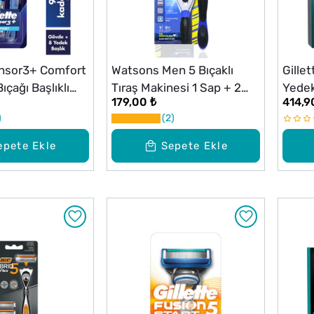
ensor3+ Comfort
Watsons Men 5 Bıçaklı
Gille
ıçağı Başlıklı
Tıraş Makinesi 1 Sap + 2
Yedek
179,00 ₺
414,9
nesi
Yedek
2
epete Ekle
Sepete Ekle