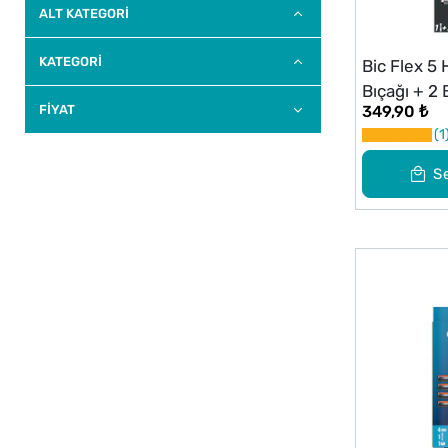
ALT KATEGORI
KATEGORİ
Bic Flex 5 
Bıçağı + 2 
FİYAT
349,90 ₺
1
S