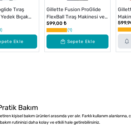
oglide Tıraş
Gillette Fusion ProGlide
Gille
 Yedek Bıçak
FlexBall Tıraş Makinesi ve
Makin
599,9
599,00 ₺
Yedek Başlığı
Bıçağ
1
1
epete Ekle
Sepete Ekle
 Pratik Bakım
tiren kişisel bakım ürünleri arasında yer alır. Farklı kullanım alanlarına, c
kım rutininizi daha kolay ve etkili hale getirebilirsiniz.