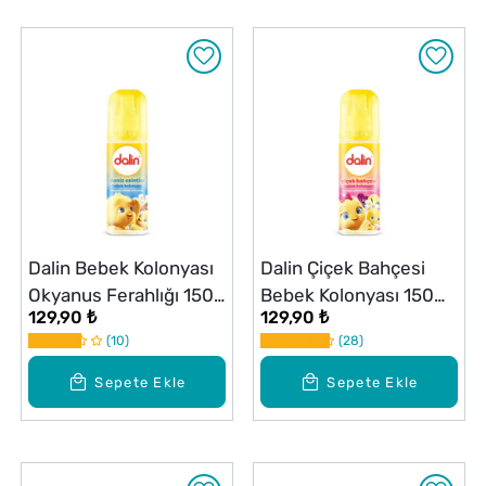
Dalin Bebek Kolonyası
Dalin Çiçek Bahçesi
Okyanus Ferahlığı 150
Bebek Kolonyası 150
129,90 ₺
129,90 ₺
ml
ml
10
28
Sepete Ekle
Sepete Ekle