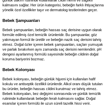
günlük bakım rutininde kullanılarak cildin nemli ve sağlıklı 
kalmasını sağlar. Her ürün kategorisi, bebeğin farklı ihtiyaçlarına 
yönelik özel özellikler taşır ve dermatolog testlerinden geçer.
Bebek Şampuanları
Bebek şampuanları, bebeğin hassas saç derisine uygun olarak 
formüle edilmiş özel temizlik ürünleridir. Bu şampuanlar, göz 
yakmayan formül ile üretilir ve bebeğin nazik saç derisini tahriş 
etmez. Doğal özler içeren bebek şampuanları, saçları yumuşak 
ve parlak bırakırken aynı zamanda saç derisini nemlendirir. pH 
dengesi ayarlanmış formülü sayesinde bebeğin cildinin doğal 
koruma bariyerini bozmaz.
Bebek Kolonyası
Bebek kolonyası, bebeğin günlük hijyeni için kullanılan hafif 
kokulu ve antiseptik özellikli ürünlerdir. Alkol oranı düşük tutulan 
bu ürünler, bebeğin hassas cildini kurutmaz ve tahriş etmez. 
Bebek kolonyaları, bez değişimi sonrasında ve günlük temizlik 
rutininde kullanılarak bebeğin ferah kalmasını sağlar. Doğal 
esanslar içeren formülü ile uzun süreli tazelik hissi verir.