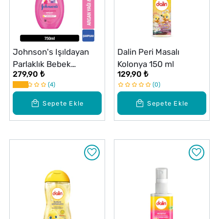
Johnson's Işıldayan
Dalin Peri Masalı
Parlaklık Bebek
Kolonya 150 ml
279,90 ₺
129,90 ₺
Şampuanı 750 ml
4
0
Sepete Ekle
Sepete Ekle