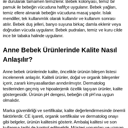
ile durularak tamamen temizlenir. Bebek kolonyası, temiz bir 
pamuk ile bebeğin vücuduna hafifçe uygulanır. Bebek yağları, 
temiz ellere alınarak bebeğin vücuduna masaj yapılır. Islak 
mendiller, tek kullanımlık olarak kullanılır ve kullanım sonrası 
atılır. Bebek duş jelleri, banyo suyuna birkaç damla eklenir veya 
doğrudan vücuda uygulanır. Bebek pudraları, temiz ve kuru cilde 
ince bir tabaka halinde uygulanır.
Anne Bebek Ürünlerinde Kalite Nasıl 
Anlaşılır?
Anne bebek ürünlerinde kalite, öncelikle ürünün bileşen listesi 
incelenerek anlaşılır. Kaliteli ürünler, doğal ve organik bileşenler 
içerir, zararlı kimyasallardan arındırılmıştır. Dermatolog 
testlerinden geçmiş ve hipoalerjenik özellik taşıyan ürünler, kalite 
göstergesidir. Ürünün pH dengesi, bebeğin cilt pH'ına uygun 
olmalıdır.
Marka güvenilirliği ve sertifikalar, kalite değerlendirmesinde önemli 
faktörlerdir. CE işareti, organik sertifikalar ve dermatolog onayı 
gibi belgeler, ürünün kalitesini gösterir. Ambalaj kalitesi ve son 
kullanma tarihi de kontrol edilmelidir. Müşteri yorumları ve uzman 