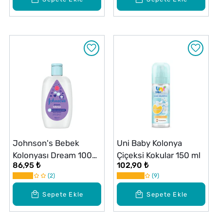
Johnson's Bebek
Uni Baby Kolonya
Kolonyası Dream 100
Çiçeksi Kokular 150 ml
86,95 ₺
102,90 ₺
ml
2
9
Sepete Ekle
Sepete Ekle