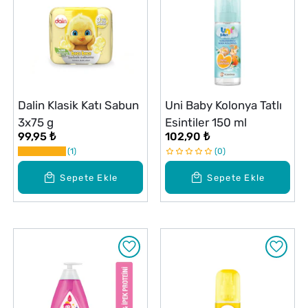
Dalin Klasik Katı Sabun
Uni Baby Kolonya Tatlı
3x75 g
Esintiler 150 ml
99,95 ₺
102,90 ₺
1
0
Sepete Ekle
Sepete Ekle