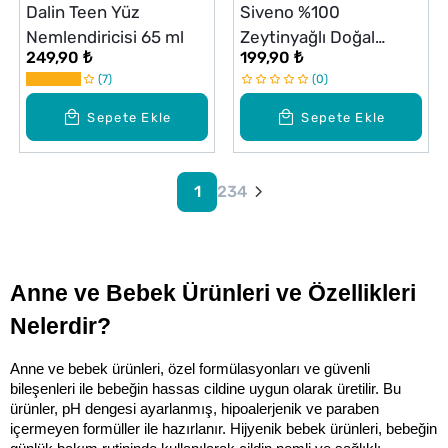
Dalin Teen Yüz
Siveno %100
Nemlendiricisi 65 ml
Zeytinyağlı Doğal
249,90 ₺
199,90 ₺
Köpük Sabun Çocuk
7
0
250 ml
Sepete Ekle
Sepete Ekle
1
2
3
4
Anne ve Bebek Ürünleri ve Özellikleri 
Nelerdir?
Anne ve bebek ürünleri, özel formülasyonları ve güvenli 
bileşenleri ile bebeğin hassas cildine uygun olarak üretilir. Bu 
ürünler, pH dengesi ayarlanmış, hipoalerjenik ve paraben 
içermeyen formüller ile hazırlanır. Hijyenik bebek ürünleri, bebeğin 