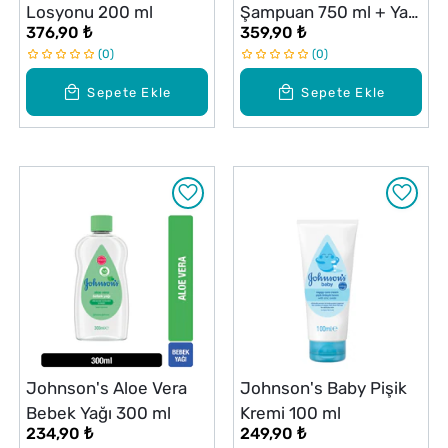
Losyonu 200 ml
Şampuan 750 ml + Yağ
376,90 ₺
359,90 ₺
200 ml Set
0
0
Sepete Ekle
Sepete Ekle
Johnson's Aloe Vera
Johnson's Baby Pişik
Bebek Yağı 300 ml
Kremi 100 ml
234,90 ₺
249,90 ₺