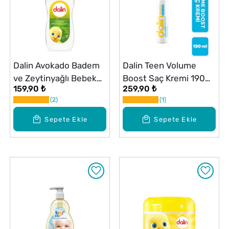
Dalin Avokado Badem
Dalin Teen Volume
ve Zeytinyağlı Bebek
Boost Saç Kremi 190
159,90 ₺
259,90 ₺
Yağı 300 ml
ml
2
1
Sepete Ekle
Sepete Ekle