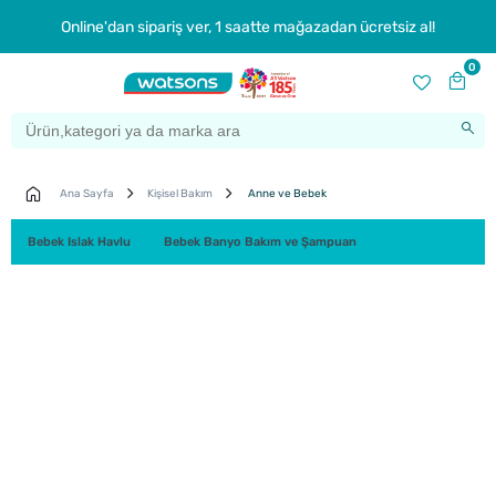
Online'dan sipariş ver, 1 saatte mağazadan ücretsiz al!
0
Ana Sayfa
Kişisel Bakım
Anne ve Bebek
Bebek Islak Havlu
Bebek Banyo Bakım ve Şampuan