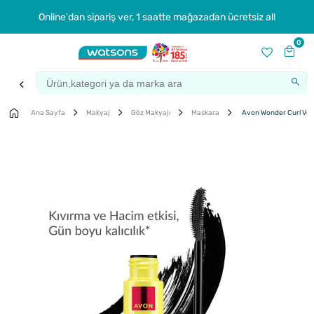
Online'dan sipariş ver, 1 saatte mağazadan ücretsiz al!
0
Ana Sayfa
Makyaj
Göz Makyajı
Maskara
Avon Wonder Curl Volu