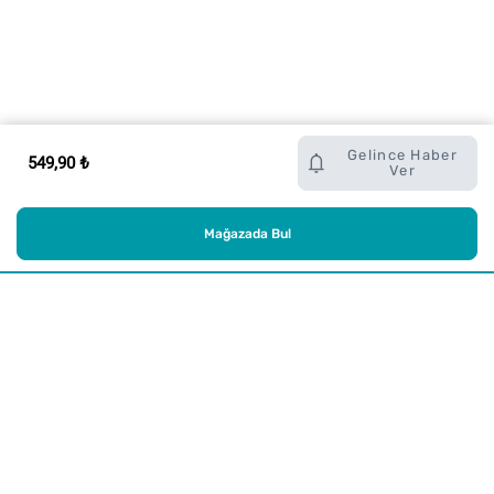
Gelince Haber
549,90 ₺
Ver
Mağazada Bul
Alışveriş