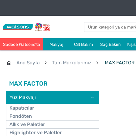
Sadece Watsons’ta
Makyaj
Cilt Bakım
Saç Bakım
Kişi
Ana Sayfa
Tüm Markalarımız
MAX FACTOR
MAX FACTOR
Yüz Makyajı
Kapatıcılar
Fondöten
Allık ve Paletler
Highlighter ve Paletler