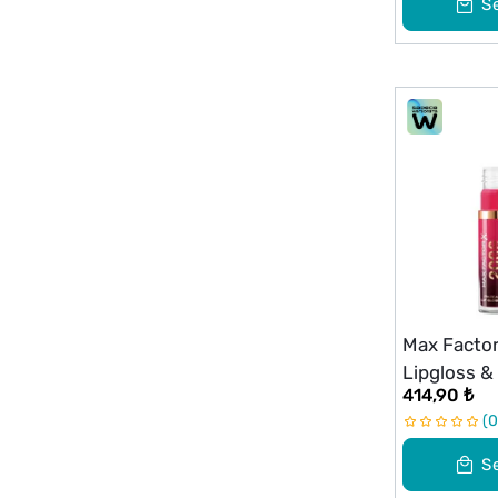
S
Max Factor
Lipgloss &
414,90 ₺
0
S