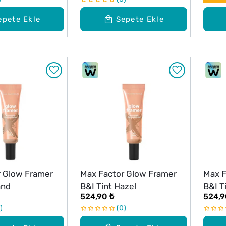
epete Ekle
Sepete Ekle
r Glow Framer
Max Factor Glow Framer
Max F
and
B&I Tint Hazel
B&I T
524,90 ₺
524,9
0