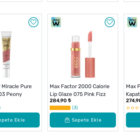
 Miracle Pure
Max Factor 2000 Calorie
Max F
 03 Peony
Lip Glaze 075 Pink Fizz
Kapatı
284,90 ₺
274,9
3
epete Ekle
Sepete Ekle