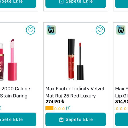
epete Ekle
Sepete Ekle
 2000 Calorie
Max Factor Lipfinity Velvet
Max F
 Stain Daring
Mat Ruj 25 Red Luxury
Lip G
274,90 ₺
314,9
1
epete Ekle
Sepete Ekle