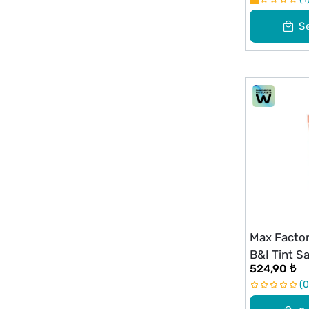
S
Max Facto
B&I Tint S
524,90 ₺
0