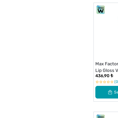
Max Factor
Lip Gloss V
436,90 ₺
0
S