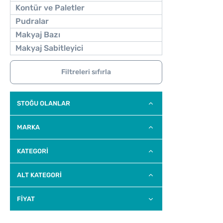
Kontür ve Paletler
Pudralar
Makyaj Bazı
Makyaj Sabitleyici
Filtreleri sıfırla
STOĞU OLANLAR
MARKA
KATEGORİ
ALT KATEGORI
FİYAT