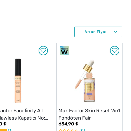
actor Facefinity All
Max Factor Skin Reset 2in1
lawless Kapatıcı No:
Fondöten Fair
0 ₺
654,90 ₺
1
0