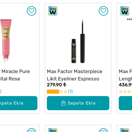
 Miracle Pure
Max Factor Masterpiece
Max F
ital Rose
Likit Eyeliner Espresso
Lengh
279,90 ₺
436,9
1
epete Ekle
Sepete Ekle