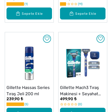
1
11
Sepete Ekle
Sepete Ekle
Gillette Hassas Series
Gillette Mach3 Tıraş
Tıraş Jeli 200 ml
Makinesi + Seyahat
239,90 ₺
499,90 ₺
Kabı + 3 Adet Yedek
5
0
Başlık