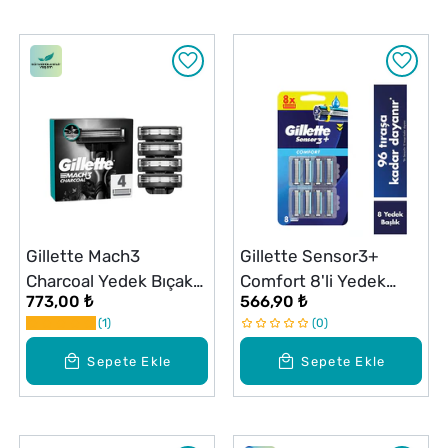
Gillette Mach3
Gillette Sensor3+
Charcoal Yedek Bıçak
Comfort 8'li Yedek
773,00 ₺
566,90 ₺
4'lü
Bıçak Başlığı
1
0
Sepete Ekle
Sepete Ekle