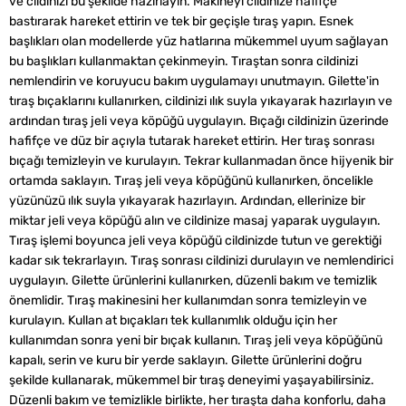
ve cildinizi bu şekilde hazırlayın. Makineyi cildinize hafifçe
bastırarak hareket ettirin ve tek bir geçişle tıraş yapın. Esnek
başlıkları olan modellerde yüz hatlarına mükemmel uyum sağlayan
bu başlıkları kullanmaktan çekinmeyin. Tıraştan sonra cildinizi
nemlendirin ve koruyucu bakım uygulamayı unutmayın. Gilette'in
tıraş bıçaklarını kullanırken, cildinizi ılık suyla yıkayarak hazırlayın ve
ardından tıraş jeli veya köpüğü uygulayın. Bıçağı cildinizin üzerinde
hafifçe ve düz bir açıyla tutarak hareket ettirin. Her tıraş sonrası
bıçağı temizleyin ve kurulayın. Tekrar kullanmadan önce hijyenik bir
ortamda saklayın. Tıraş jeli veya köpüğünü kullanırken, öncelikle
yüzünüzü ılık suyla yıkayarak hazırlayın. Ardından, ellerinize bir
miktar jeli veya köpüğü alın ve cildinize masaj yaparak uygulayın.
Tıraş işlemi boyunca jeli veya köpüğü cildinizde tutun ve gerektiği
kadar sık tekrarlayın. Tıraş sonrası cildinizi durulayın ve nemlendirici
uygulayın. Gilette ürünlerini kullanırken, düzenli bakım ve temizlik
önemlidir. Tıraş makinesini her kullanımdan sonra temizleyin ve
kurulayın. Kullan at bıçakları tek kullanımlık olduğu için her
kullanımdan sonra yeni bir bıçak kullanın. Tıraş jeli veya köpüğünü
kapalı, serin ve kuru bir yerde saklayın. Gilette ürünlerini doğru
şekilde kullanarak, mükemmel bir tıraş deneyimi yaşayabilirsiniz.
Düzenli bakım ve temizlikle birlikte, her tıraşta daha konforlu, daha