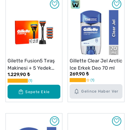
Gilette Fusion5 Tıraş
Gillette Clear Jel Arctic
Makinesi + 5 Yedek
Ice Erkek Deo 70 ml
269,90 ₺
1.229,90 ₺
Bıçak Seti
1
1
Gelince Haber Ver
Sepete Ekle