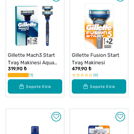
Gillette Mach3 Start
Gillette Fusion Start
Tıraş Makinesi Aqua
Tıraş Makinesi
319,90 ₺
479,90 ₺
Grip
1
0
Sepete Ekle
Sepete Ekle