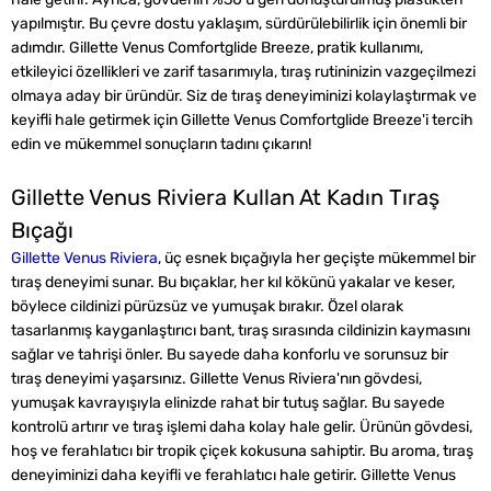
yapılmıştır. Bu çevre dostu yaklaşım, sürdürülebilirlik için önemli bir
adımdır. Gillette Venus Comfortglide Breeze, pratik kullanımı,
etkileyici özellikleri ve zarif tasarımıyla, tıraş rutininizin vazgeçilmezi
olmaya aday bir üründür. Siz de tıraş deneyiminizi kolaylaştırmak ve
keyifli hale getirmek için Gillette Venus Comfortglide Breeze'i tercih
edin ve mükemmel sonuçların tadını çıkarın!
Gillette Venus Riviera Kullan At Kadın Tıraş
Bıçağı
Gillette Venus Riviera
, üç esnek bıçağıyla her geçişte mükemmel bir
tıraş deneyimi sunar. Bu bıçaklar, her kıl kökünü yakalar ve keser,
böylece cildinizi pürüzsüz ve yumuşak bırakır. Özel olarak
tasarlanmış kayganlaştırıcı bant, tıraş sırasında cildinizin kaymasını
sağlar ve tahrişi önler. Bu sayede daha konforlu ve sorunsuz bir
tıraş deneyimi yaşarsınız. Gillette Venus Riviera'nın gövdesi,
yumuşak kavrayışıyla elinizde rahat bir tutuş sağlar. Bu sayede
kontrolü artırır ve tıraş işlemi daha kolay hale gelir. Ürünün gövdesi,
hoş ve ferahlatıcı bir tropik çiçek kokusuna sahiptir. Bu aroma, tıraş
deneyiminizi daha keyifli ve ferahlatıcı hale getirir. Gillette Venus