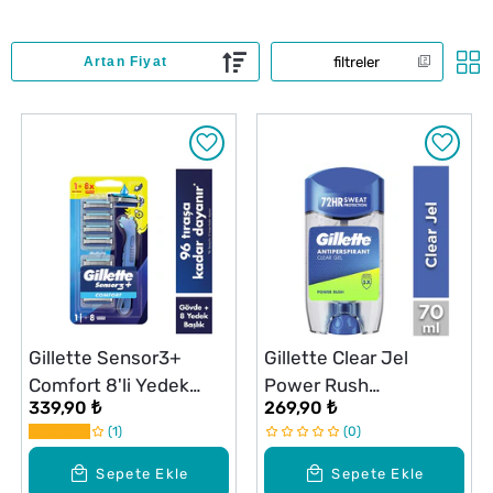
filtreler
Gillette Sensor3+
Gillette Clear Jel
Comfort 8'li Yedek
Power Rush
339,90 ₺
269,90 ₺
Bıçağı Başlıklı Tıraş
Antiperspirant
1
0
Makinesi
Deodorant 70 ml
Sepete Ekle
Sepete Ekle