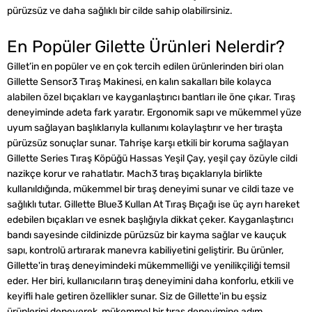
pürüzsüz ve daha sağlıklı bir cilde sahip olabilirsiniz.
En Popüler Gilette Ürünleri Nelerdir?
Gillet’in en popüler ve en çok tercih edilen ürünlerinden biri olan
Gillette Sensor3 Tıraş Makinesi, en kalın sakalları bile kolayca
alabilen özel bıçakları ve kayganlaştırıcı bantları ile öne çıkar. Tıraş
deneyiminde adeta fark yaratır. Ergonomik sapı ve mükemmel yüze
uyum sağlayan başlıklarıyla kullanımı kolaylaştırır ve her tıraşta
pürüzsüz sonuçlar sunar. Tahrişe karşı etkili bir koruma sağlayan
Gillette Series Tıraş Köpüğü Hassas Yeşil Çay, yeşil çay özüyle cildi
nazikçe korur ve rahatlatır. Mach3 tıraş bıçaklarıyla birlikte
kullanıldığında, mükemmel bir tıraş deneyimi sunar ve cildi taze ve
sağlıklı tutar. Gillette Blue3 Kullan At Tıraş Bıçağı ise üç ayrı hareket
edebilen bıçakları ve esnek başlığıyla dikkat çeker. Kayganlaştırıcı
bandı sayesinde cildinizde pürüzsüz bir kayma sağlar ve kauçuk
sapı, kontrolü artırarak manevra kabiliyetini geliştirir. Bu ürünler,
Gillette'in tıraş deneyimindeki mükemmelliği ve yenilikçiliği temsil
eder. Her biri, kullanıcıların tıraş deneyimini daha konforlu, etkili ve
keyifli hale getiren özellikler sunar. Siz de Gillette'in bu eşsiz
ürünlerini deneyerek, mükemmel bir tıraş deneyimine adım