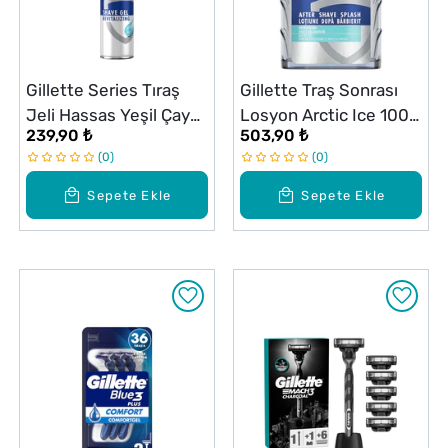
Gillette Series Tıraş
Gillette Traş Sonrası
Jeli Hassas Yeşil Çay
Losyon Arctic Ice 100
239,90 ₺
503,90 ₺
200 ml
ml
0
0
Sepete Ekle
Sepete Ekle