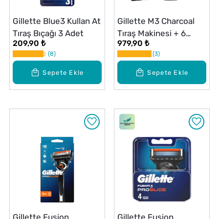
Gillette Blue3 Kullan At
Gillette M3 Charcoal
Tıraş Bıçağı 3 Adet
Tıraş Makinesi + 6
209,90 ₺
979,90 ₺
Yedek Bıçak Seti
8
3
Sepete Ekle
Sepete Ekle
Gillette Fusion
Gillette Fusion