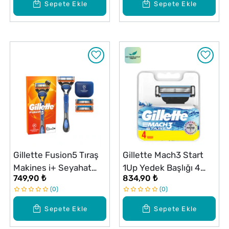
Sepete Ekle
Sepete Ekle
Gillette Fusion5 Tıraş
Gillette Mach3 Start
Makines i+ Seyahat
1Up Yedek Başlığı 4
749,90 ₺
834,90 ₺
Kabı + 3 Adet Yedek
Adet
0
0
Başlık
Sepete Ekle
Sepete Ekle