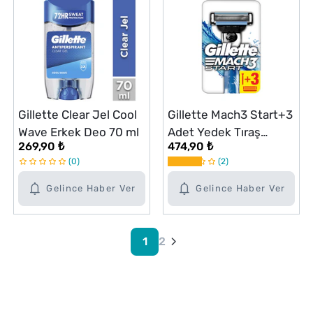
Gillette Clear Jel Cool
Gillette Mach3 Start+3
Wave Erkek Deo 70 ml
Adet Yedek Tıraş
269,90 ₺
474,90 ₺
Bıçağı
0
2
Gelince Haber Ver
Gelince Haber Ver
1
2