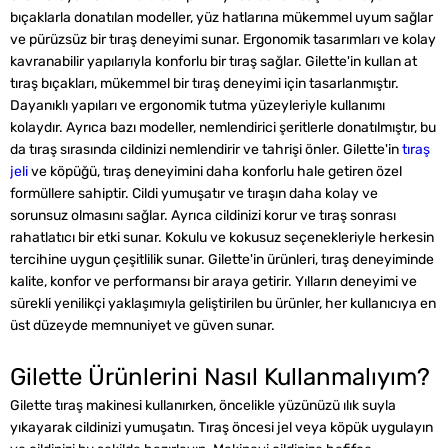
bıçaklarla donatılan modeller, yüz hatlarına mükemmel uyum sağlar
ve pürüzsüz bir tıraş deneyimi sunar. Ergonomik tasarımları ve kolay
kavranabilir yapılarıyla konforlu bir tıraş sağlar. Gilette'in kullan at
tıraş bıçakları, mükemmel bir tıraş deneyimi için tasarlanmıştır.
Dayanıklı yapıları ve ergonomik tutma yüzeyleriyle kullanımı
kolaydır. Ayrıca bazı modeller, nemlendirici şeritlerle donatılmıştır, bu
da tıraş sırasında cildinizi nemlendirir ve tahrişi önler. Gilette'in
tıraş
jeli
ve köpüğü, tıraş deneyimini daha konforlu hale getiren özel
formüllere sahiptir. Cildi yumuşatır ve tıraşın daha kolay ve
sorunsuz olmasını sağlar. Ayrıca cildinizi korur ve tıraş sonrası
rahatlatıcı bir etki sunar. Kokulu ve kokusuz seçenekleriyle herkesin
tercihine uygun çeşitlilik sunar. Gilette'in ürünleri, tıraş deneyiminde
kalite, konfor ve performansı bir araya getirir. Yılların deneyimi ve
sürekli yenilikçi yaklaşımıyla geliştirilen bu ürünler, her kullanıcıya en
üst düzeyde memnuniyet ve güven sunar.
Gilette Ürünlerini Nasıl Kullanmalıyım?
Gilette tıraş makinesi kullanırken, öncelikle yüzünüzü ılık suyla
yıkayarak cildinizi yumuşatın. Tıraş öncesi jel veya köpük uygulayın