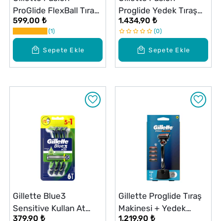
ProGlide FlexBall Tıraş
Proglide Yedek Tıraş
599,00 ₺
1.434,90 ₺
Makinesi ve Yedek
Bıçağı 4 Adet
1
0
Başlığı
Sepete Ekle
Sepete Ekle
Gillette Blue3
Gillette Proglide Tıraş
Sensitive Kullan At
Makinesi + Yedek
379,90 ₺
1.219,90 ₺
Tıraş Bıçağı 6 Adet
Bıçak Set