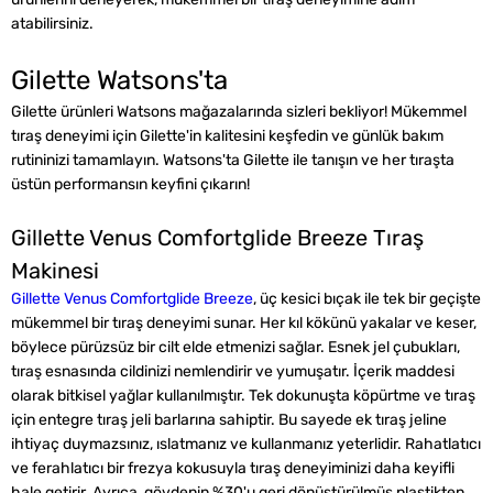
atabilirsiniz.
Gilette Watsons'ta
Gilette ürünleri Watsons mağazalarında sizleri bekliyor! Mükemmel
tıraş deneyimi için Gilette'in kalitesini keşfedin ve günlük bakım
rutininizi tamamlayın. Watsons'ta Gilette ile tanışın ve her tıraşta
üstün performansın keyfini çıkarın!
Gillette Venus Comfortglide Breeze Tıraş
Makinesi
Gillette Venus Comfortglide Breeze
, üç kesici bıçak ile tek bir geçişte
mükemmel bir tıraş deneyimi sunar. Her kıl kökünü yakalar ve keser,
böylece pürüzsüz bir cilt elde etmenizi sağlar. Esnek jel çubukları,
tıraş esnasında cildinizi nemlendirir ve yumuşatır. İçerik maddesi
olarak bitkisel yağlar kullanılmıştır. Tek dokunuşta köpürtme ve tıraş
için entegre tıraş jeli barlarına sahiptir. Bu sayede ek tıraş jeline
ihtiyaç duymazsınız, ıslatmanız ve kullanmanız yeterlidir. Rahatlatıcı
ve ferahlatıcı bir frezya kokusuyla tıraş deneyiminizi daha keyifli
hale getirir. Ayrıca, gövdenin %30'u geri dönüştürülmüş plastikten