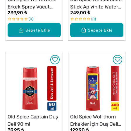
Erkek Sprey Vücut
Stick Ap White Water
239,90 ₺
249,00 ₺
Deodorantı 150 ml
85 ml
0
0
Sepete Ekle
Sepete Ekle
Old Spice Captain Duş
Old Spice Wolfthorn
Jeli 90 ml
Erkekler İçin Duş Jeli
39,95 ₺
129,90 ₺