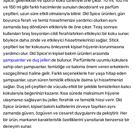
Spice, geleneksel ve sportif koku türleriyle öne çıkar. 70 ml, 100 ml
ve 150 ml gibi farklı hacimlerde sunulan deodorant ve parfüm
çeşitleri, uzun süre etkili olmalarıyla bilinir. Old Spice ürünleri, gün
boyunca ferah ve temiz hissetmenize yardımcı olurken aynı
zamanda baş döndüren etkileriyle de öne çıkar. Tıraş sonrası
kullanılan tıraş losyonları cildi ferahlatırken etkileyici bir koku sunar,
böylece daha zinde ve etkileyici hissetmelerinizi sağlar. Stick
çeşitleri ise ter kokusunu önleyerek kişisel hijyenin korunmasına
yardımcı olur. Old Spice'ın kişisel bakım ürünleri arasında
şampuanlar
ve
duş jelleri
de bulunur. Parfümlerle uyumlu kokulara
sahip olan şampuanlar, temizliğe ve bakıma önem veren erkeklerin
vazgeçilmezi haline gelir. Farklı seçeneklerle her yaşa hitap eden
şampuanlar, uzun süren temizlik etkisiyle daima iyi hissetmenizi
sağlar. Duş jeli çeşitleri de vücudu etkili bir şekilde temizlerken kalıcı
kokularıyla beğeninizi kazanır. Kısa sürede maksimum hijyene
ulaşmanızı sağlayan bu jeller, ferahlık ve temizlik hissi verir. Old
Spice ürünleri, kişisel bakım kalitelerini zirveye taşırken aynı
zamanda güven, özgüven ve cesaret duygularını da pekiştirir. Her
bir ürün, markanın karakteristik özelliklerini yansıtarak benzersiz bir
deneyim sunar.