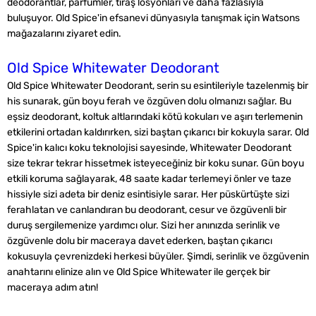
deodorantlar, parfümler, tıraş losyonları ve daha fazlasıyla
buluşuyor. Old Spice'in efsanevi dünyasıyla tanışmak için Watsons
mağazalarını ziyaret edin.
Old Spice Whitewater Deodorant
Old Spice Whitewater Deodorant, serin su esintileriyle tazelenmiş bir
his sunarak, gün boyu ferah ve özgüven dolu olmanızı sağlar. Bu
eşsiz deodorant, koltuk altlarındaki kötü kokuları ve aşırı terlemenin
etkilerini ortadan kaldırırken, sizi baştan çıkarıcı bir kokuyla sarar. Old
Spice'in kalıcı koku teknolojisi sayesinde, Whitewater Deodorant
size tekrar tekrar hissetmek isteyeceğiniz bir koku sunar. Gün boyu
etkili koruma sağlayarak, 48 saate kadar terlemeyi önler ve taze
hissiyle sizi adeta bir deniz esintisiyle sarar. Her püskürtüşte sizi
ferahlatan ve canlandıran bu deodorant, cesur ve özgüvenli bir
duruş sergilemenize yardımcı olur. Sizi her anınızda serinlik ve
özgüvenle dolu bir maceraya davet ederken, baştan çıkarıcı
kokusuyla çevrenizdeki herkesi büyüler. Şimdi, serinlik ve özgüvenin
anahtarını elinize alın ve Old Spice Whitewater ile gerçek bir
maceraya adım atın!