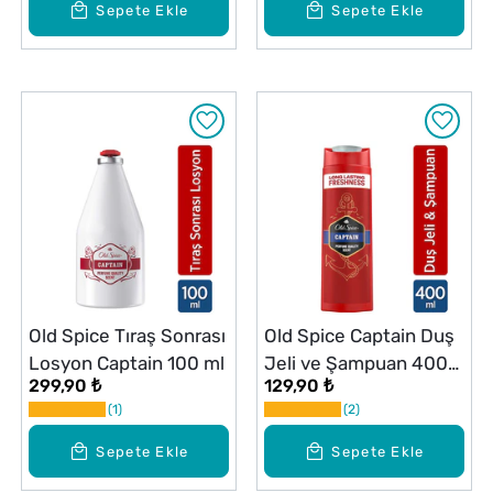
Sepete Ekle
Sepete Ekle
Old Spice Tıraş Sonrası
Old Spice Captain Duş
Losyon Captain 100 ml
Jeli ve Şampuan 400
299,90 ₺
129,90 ₺
ml
1
2
Sepete Ekle
Sepete Ekle