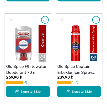
Old Spice Whitewater
Old Spice Captain
Deodorant 70 ml
Erkekler İçin Sprey
269,90 ₺
239,90 ₺
Vücut Deodorantı 150
4
5
ml
Sepete Ekle
Sepete Ekle