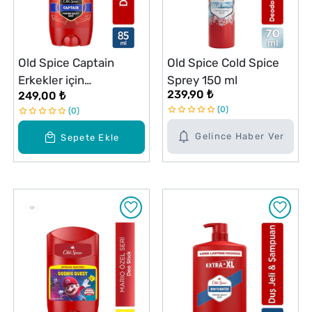
Old Spice Captain
Old Spice Cold Spice
Erkekler için
Sprey 150 ml
239,90 ₺
249,00 ₺
Deodorant Stick 85 ml
0
0
XL Büyük Boy
Gelince Haber Ver
Sepete Ekle