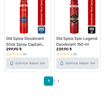
Old Spice Deodorant
Old Spice Epic Legend
Stick Spray Captain
Deodorant 150 ml
299,90 ₺
239,90 ₺
250 ml
0
0
Gelince Haber Ver
Gelince Haber Ver
1
2