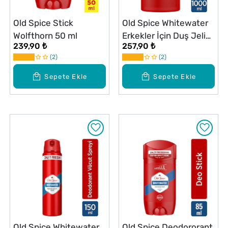
Old Spice Stick
Old Spice Whitewater
Wolfthorn 50 ml
Erkekler İçin Duş Jeli
239,90 ₺
257,90 ₺
ve Şampuan 1000 ml
2
2
Ekstra-XL
Sepete Ekle
Sepete Ekle
Old Spice Whitewater
Old Spice Deodororant