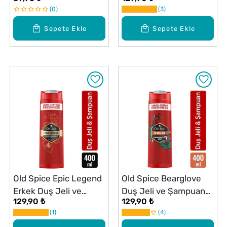
ve Şampuan 400 ml
0
3
Sepete Ekle
Sepete Ekle
Old Spice Epic Legend
Old Spice Bearglove
Erkek Duş Jeli ve
Duş Jeli ve Şampuan
129,90 ₺
129,90 ₺
Şampuan 400 ml
400 ml
1
4