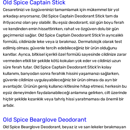
Old Spice Captain Stick
Cesaretinizi ve özgüveninizi tamamlamak için mükemmel bir yol
arkadaşı arıyorsanız, Old Spice Captain Deodorant Stick tam da
ihtiyacınız olan şey olabilir. Bu eşsiz deodorant, sizi gün boyu ferah
ve kendinden emin hissettirirken, rahat ve özgüven dolu bir gün
geçirmenizi sağlar. Old Spice Captain Deodorant Stick'in ayrıcalıklı
formülü, cildinizde leke veya iz bırakmaz. Dermatolojik olarak test
edilmiş olması, güvenle tercih edebileceğiniz bir ürün olduğunu
kanıtlar. Ayrıca, bitkisel içerikli özel formülü sayesinde cildinize zarar
vermeden etkili bir şekilde kötü kokuları yok eder ve cildinizi uzun
süre ferah tutar. Old Spice Captain Deodorant Stick'in kolay
kullanımı, banyodan sonra ferahlık hissini yaşamanızı sağlarken,
güvenle cildinize uygulayabileceğiniz bir ürün olması da ayrı bir
avantajdır. Ürünün geniş kullanıcı kitlesine hitap etmesi, herkesin bu
eşsiz deneyimden faydalanabileceği anlamına gelirken, cilt üzerinde
hiçbir şekilde kızarıklık veya tahriş hissi yaratmaması da önemli bir
artıdır.
Old Spice Bearglove Deodorant
Old Spice Bearglove Deodorant, beyaz iz ve sarı lekeler bırakmayan