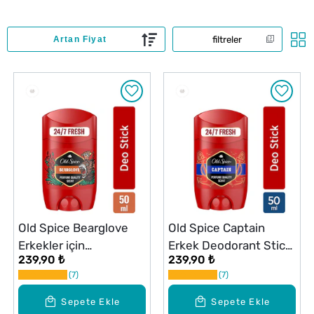
filtreler
Old Spice Bearglove
Old Spice Captain
Erkekler için
Erkek Deodorant Stick
239,90 ₺
239,90 ₺
Deodorant Stick 50 ml
50 ml
7
7
Sepete Ekle
Sepete Ekle