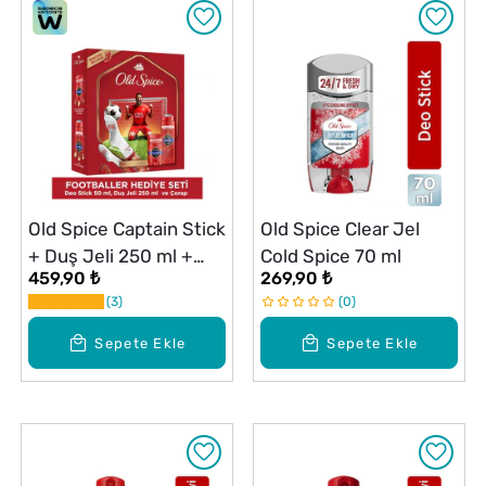
Old Spice Captain Stick
Old Spice Clear Jel
+ Duş Jeli 250 ml +
Cold Spice 70 ml
459,90 ₺
269,90 ₺
Çorap Set
3
0
Sepete Ekle
Sepete Ekle