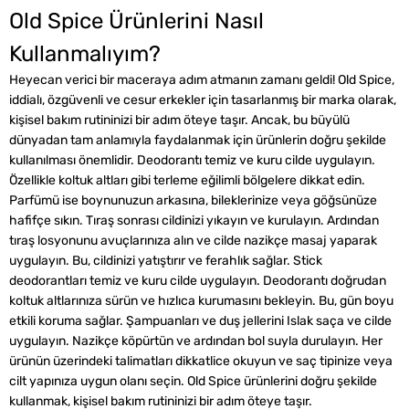
Old Spice Ürünlerini Nasıl
Kullanmalıyım?
Heyecan verici bir maceraya adım atmanın zamanı geldi! Old Spice,
iddialı, özgüvenli ve cesur erkekler için tasarlanmış bir marka olarak,
kişisel bakım rutininizi bir adım öteye taşır. Ancak, bu büyülü
dünyadan tam anlamıyla faydalanmak için ürünlerin doğru şekilde
kullanılması önemlidir. Deodorantı temiz ve kuru cilde uygulayın.
Özellikle koltuk altları gibi terleme eğilimli bölgelere dikkat edin.
Parfümü ise boynunuzun arkasına, bileklerinize veya göğsünüze
hafifçe sıkın. Tıraş sonrası cildinizi yıkayın ve kurulayın. Ardından
tıraş losyonunu avuçlarınıza alın ve cilde nazikçe masaj yaparak
uygulayın. Bu, cildinizi yatıştırır ve ferahlık sağlar. Stick
deodorantları temiz ve kuru cilde uygulayın. Deodorantı doğrudan
koltuk altlarınıza sürün ve hızlıca kurumasını bekleyin. Bu, gün boyu
etkili koruma sağlar. Şampuanları ve duş jellerini Islak saça ve cilde
uygulayın. Nazikçe köpürtün ve ardından bol suyla durulayın. Her
ürünün üzerindeki talimatları dikkatlice okuyun ve saç tipinize veya
cilt yapınıza uygun olanı seçin. Old Spice ürünlerini doğru şekilde
kullanmak, kişisel bakım rutininizi bir adım öteye taşır.