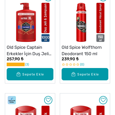
Old Spice Captain
Old Spice Wolfthorn
Erkekler İçin Duş Jeli
Deodorant 150 ml
257,90 ₺
239,90 ₺
ve Şampuan 1000 ml
3
0
Ekstra-XL
Sepete Ekle
Sepete Ekle