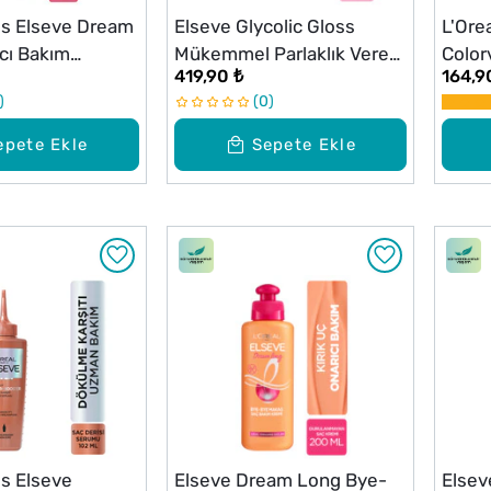
ris Elseve Dream
Elseve Glycolic Gloss
L'Ore
cı Bakım
Mükemmel Parlaklık Veren
Color
419,90 ₺
164,9
300 ml
Saç Bakım Maskesi 300 ml
Bakım
0
epete Ekle
Sepete Ekle
is Elseve
Elseve Dream Long Bye-
Elsev