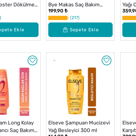
oster Dökülme
Bye Makas Saç Bakım
Yağı 
199,90 ₺
359,9
ç Derisi Serumu
Kremi 200 ml
217
epete Ekle
Sepete Ekle
am Long Kolay
Elseve Şampuan Mucizevi
Elsev
rıcı Saç Bakım
Yağ Besleyici 300 ml
Karşı