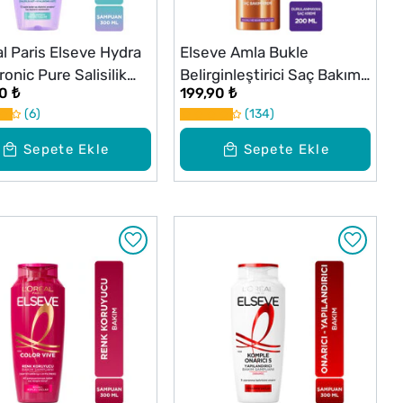
al Paris Elseve Hydra
Elseve Amla Bukle
onic Pure Salisilik
Belirginleştirici Saç Bakım
0 ₺
199,90 ₺
İçeren Yağlanma
Kremi 200 ml
6
134
tı Arındırıcı Şampuan
ml
Sepete Ekle
Sepete Ekle