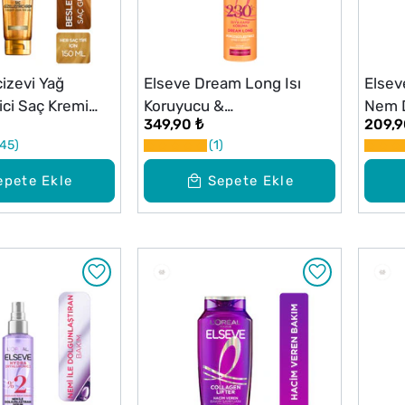
izevi Yağ
Elseve Dream Long Isı
Elsev
ici Saç Kremi
Koruyucu &
Nem D
349,90 ₺
209,9
Pürüzsüzleştirici Sprey
Kremi
45
1
Serum 150 ml
epete Ekle
Sepete Ekle