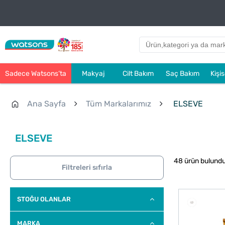
Sadece Watsons’ta
Makyaj
Cilt Bakım
Saç Bakım
Kişi
Ana Sayfa
Tüm Markalarımız
ELSEVE
ELSEVE
48 ürün bulund
Filtreleri sıfırla
STOĞU OLANLAR
MARKA