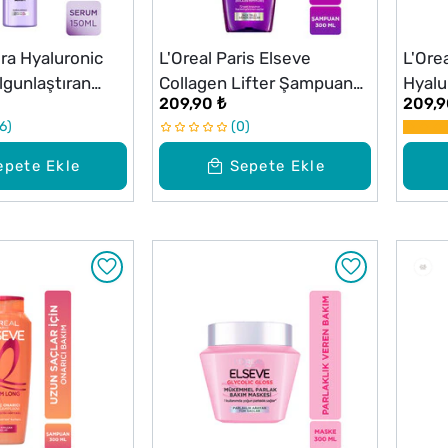
ra Hyaluronic
L'Oreal Paris Elseve
L'Ore
lgunlaştıran
Collagen Lifter Şampuan
Hyalur
209,90 ₺
209,9
 ml
300 ml
Asit 
6
0
Karşı
300 
epete Ekle
Sepete Ekle