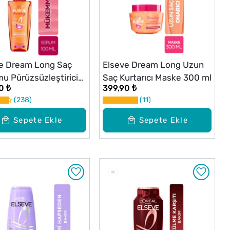
e Dream Long Saç
Elseve Dream Long Uzun
u Pürüzsüzleştirici
Saç Kurtarıcı Maske 300 ml
0 ₺
399,90 ₺
l
238
11
Sepete Ekle
Sepete Ekle