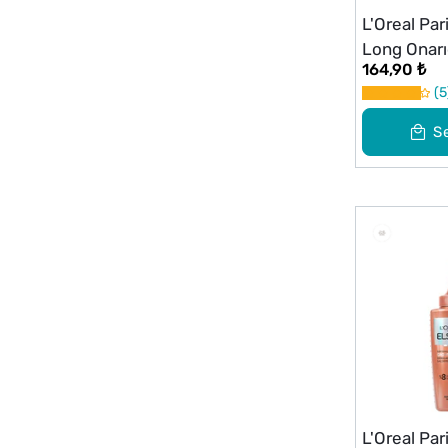
L'Oreal Pa
Long Onarı
164,90 ₺
Şampuanı 
5
S
L'Oreal Par