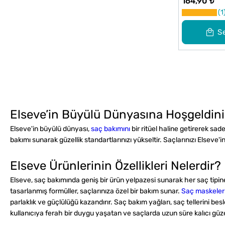
164,90 ₺
Kremi 250 
1
S
Elseve’in Büyülü Dünyasına Hoşgeldini
Elseve'in büyülü dünyası,
saç bakımını
bir ritüel haline getirerek sa
bakımı sunarak güzellik standartlarınızı yükseltir. Saçlarınızı Elseve'
Elseve Ürünlerinin Özellikleri Nelerdir?
Elseve, saç bakımında geniş bir ürün yelpazesi sunarak her saç tipine 
tasarlanmış formüller, saçlarınıza özel bir bakım sunar.
Saç maskeler
parlaklık ve güçlülüğü kazandırır. Saç bakım yağları, saç tellerini bes
kullanıcıya ferah bir duygu yaşatan ve saçlarda uzun süre kalıcı güze