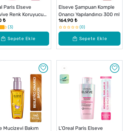
al Paris Elseve
Elseve Şampuan Komple
vive Renk Koruyucu
Onarıcı Yapılandırıcı 300 ml
0 ₺
164,90 ₺
 Şampuanı 300 ml
3
0
Sepete Ekle
Sepete Ekle
e Mucizevi Bakım
L'Oreal Paris Elseve