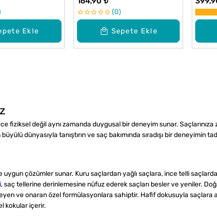
164,90 ₺
399,9
ml
0
epete Ekle
Sepete Ekle
z
dece fiziksel değil aynı zamanda duygusal bir deneyim sunar. Saçlarınıza 
in büyülü dünyasıyla tanıştırın ve saç bakımında sıradışı bir deneyimin tad
uygun çözümler sunar. Kuru saçlardan yağlı saçlara, ince telli saçlardan 
i
, saç tellerine derinlemesine nüfuz ederek saçları besler ve yeniler. Do
leyen ve onaran özel formülasyonlara sahiptir. Hafif dokusuyla saçlara ağır
l kokular içerir.