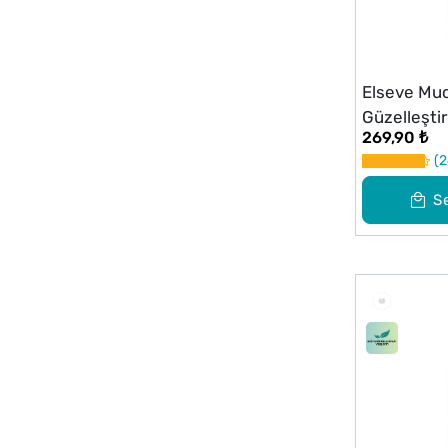
Elseve Muc
Güzelleştir
269,90 ₺
150 ml
2
S