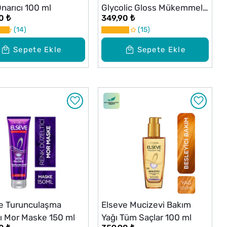
Onarıcı 100 ml
Glycolic Gloss Mükemmel
0 ₺
349,90 ₺
Parlaklık için Bakım Yapan
14
15
Şampuan 200 ml
Sepete Ekle
Sepete Ekle
e Turunculaşma
Elseve Mucizevi Bakım
tı Mor Maske 150 ml
Yağı Tüm Saçlar 100 ml