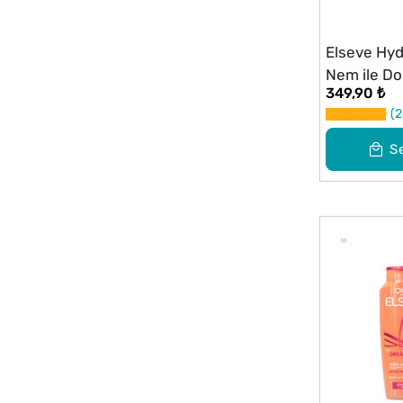
Elseve Hyd
Nem ile Do
349,90 ₺
Serum 150
2
S