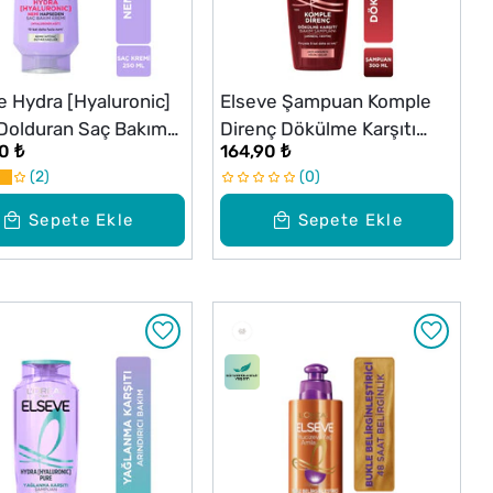
e Hydra [Hyaluronic]
Elseve Şampuan Komple
olduran Saç Bakım
Direnç Dökülme Karşıtı
0 ₺
164,90 ₺
 250 ml
300 ml
2
0
Sepete Ekle
Sepete Ekle