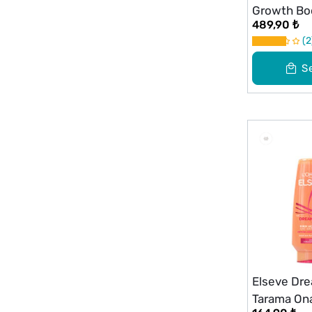
Growth Bo
489,90 ₺
Karşıtı Sa
2
102 ml
S
Elseve Dre
Tarama Ona