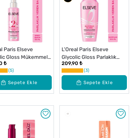
al Paris Elseve
L'Oreal Paris Elseve
lic Gloss Mükemmel
Glycolic Gloss Parlaklık
0 ₺
209,90 ₺
klık Veren Saç Bakım
Veren Bakım Şampuanı
5
3
 Serumu 150 ml
300 ml
Sepete Ekle
Sepete Ekle