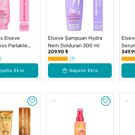
is Elseve
Elseve Şampuan Hydra
Elsev
oss Parlaklık
Nem Dolduran 300 ml
Serum
209,90 ₺
349,9
Bakım Kremi
100 m
7
epete Ekle
Sepete Ekle