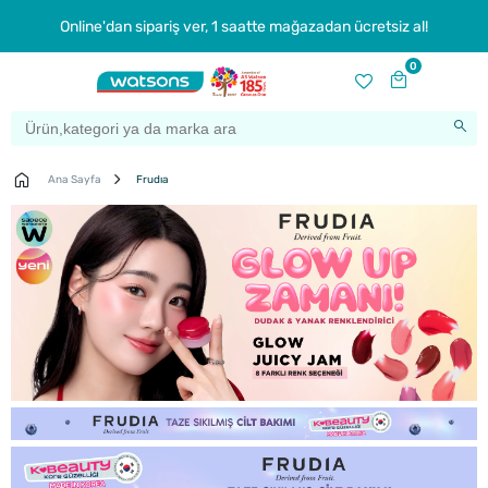
Online'dan sipariş ver, 1 saatte mağazadan ücretsiz al!
0
Ana Sayfa
Frudıa