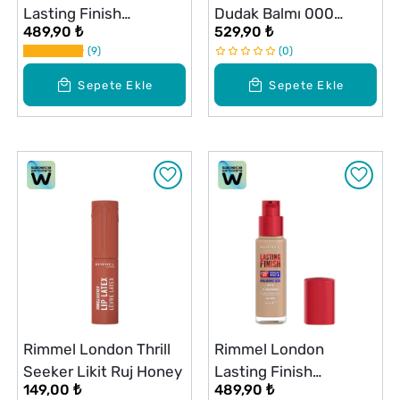
Lasting Finish
Dudak Balmı 000
489,90 ₺
529,90 ₺
Fondöten #200
Vanilla Frost
9
0
Sepete Ekle
Sepete Ekle
Rimmel London Thrill
Rimmel London
Seeker Likit Ruj Honey
Lasting Finish
149,00 ₺
489,90 ₺
Fondöten #100