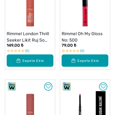
Rimmel London Thrill
Rimmel Oh My Gloss
Seeker Likit Ruj So
No: 500
149,00 ₺
79,00 ₺
Peachy
0
0
Sepete Ekle
Sepete Ekle