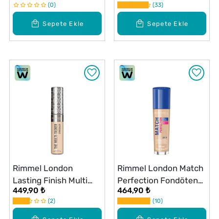
0
33
Sepete Ekle
Sepete Ekle
Rimmel London
Rimmel London Match
Lasting Finish Multi
Perfection Fondöten
449,90 ₺
464,90 ₺
Tasker Kapatıcı No: 20
100 Ivory
2
10