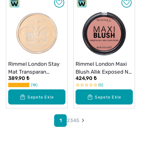
Rimmel London Stay
Rimmel London Maxi
Mat Transparan
Blush Allık Exposed No:
389,90 ₺
424,90 ₺
Pressed Pudra No: 001
06
18
0
Sepete Ekle
Sepete Ekle
1
2
3
4
5