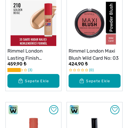
Rimmel London
Rimmel London Maxi
Lasting Finish
Blush Wild Card No: 03
459,90 ₺
424,90 ₺
Fondöten Gold
3
0
Sepete Ekle
Sepete Ekle