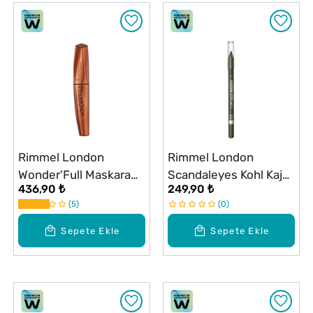
Rimmel London
Rimmel London
Wonder'Full Maskara
Scandaleyes Kohl Kajal
436,90 ₺
249,90 ₺
Extreme Siyah
Göz Kalemi Yeşil
5
0
Sepete Ekle
Sepete Ekle