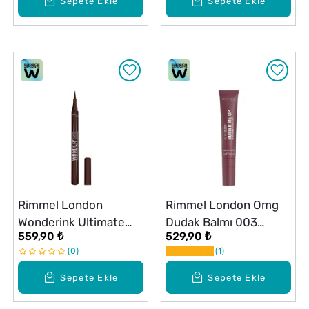
Sepete Ekle
Sepete Ekle
Rimmel London
Rimmel London Omg
Wonderink Ultimate
Dudak Balmı 003
559,90 ₺
529,90 ₺
Eyeliner Brown
Mellow Mocha
0
1
Sepete Ekle
Sepete Ekle