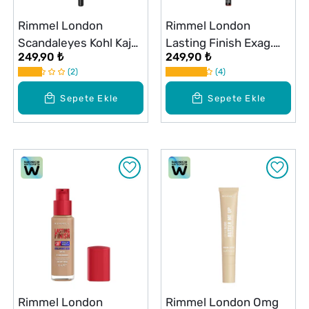
Rimmel London
Rimmel London
Scandaleyes Kohl Kajal
Lasting Finish Exag.
249,90 ₺
249,90 ₺
Göz Kalemi Siyah
Auto Dudak Kalemi
2
4
Epic
Sepete Ekle
Sepete Ekle
Rimmel London
Rimmel London Omg