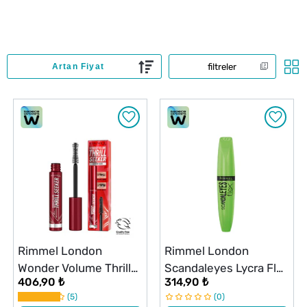
filtreler
Rimmel London
Rimmel London
Wonder Volume Thrill
Scandaleyes Lycra Flex
406,90 ₺
314,90 ₺
Seeker Maskara Extra
Maskara Siyah
5
0
Black