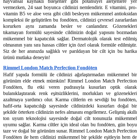
hayvansal kaynaklı bileşenler gibi potansiyel alerjenlere yer 
vermezken, 24 saat boyunca cildinizi nemlendirir. E vitamini, pro-
vitamin B5 ve aloe vera gibi cildi besleyen mükemmel antioksidan 
kompleksi ile geliştirilen bu fondöten, cildinizi çevresel zararlardan 
korurken aynı zamanda besler ve canlandırır. Gözenekleri 
tıkamayan formülü sayesinde cildinizin doğal yapısını bozmadan 
mükemmel bir kapatıcılık sağlar. Dermatolojik olarak test edilmiş 
olmasının yanı sıra hassas ciltler için özel olarak formüle edilmiştir. 
Siz de her anınızda sağlıklı ve parıldayan bir cilt için bu harika 
ürünü mutlaka deneyin!
Rimmel London Match Perfection Fondöten
Hafif yapıda formülü ile cildinizi ağırlaştırmadan mükemmel bir 
görünüm elde etmek mümkün! Rimmel London Match Perfection 
Fondöten, flu etki veren pudrasıyla kusurları optik olarak 
bulanıklaştırarak renk eşitsizliklerini, morlukları ve gözenekleri 
azaltmaya yardımcı olur. Karma ciltlerin en sevdiği bu fondöten, 
hafif-orta kapatıcılığı sayesinde cildinizdeki kusurları doğal bir 
şekilde örterken cildinizin nefes almasını engellemez. Gelişmiş akıllı 
ton uyum teknolojisi sayesinde doğal cilt tonunuzla mükemmel 
uyumu sağlar. Karma ciltler için ideal olan bu fondöten, gün boyu 
taze ve doğal bir görünüm sunar. Rimmel London Match Perfection 
Fondöten ile hem cildinizi mükemmel bir şekilde eşitleyin hem de 