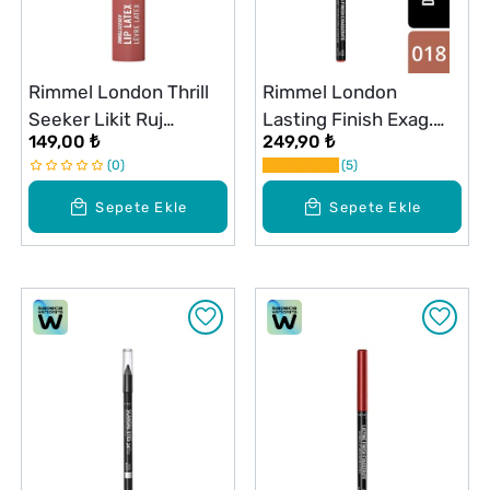
Rimmel London Thrill
Rimmel London
Seeker Likit Ruj
Lasting Finish Exag.
149,00 ₺
249,90 ₺
Magnetic
Auto Dudak Kalemi
0
5
Rosead.
Sepete Ekle
Sepete Ekle