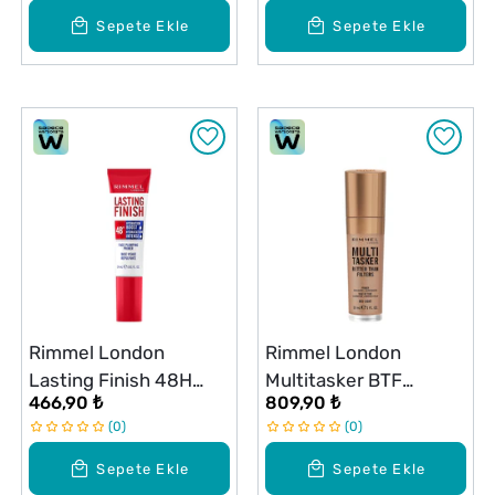
Sepete Ekle
Sepete Ekle
Rimmel London
Rimmel London
Lasting Finish 48H
Multitasker BTF
466,90 ₺
809,90 ₺
Hydration Primer
Fondöten Light
0
0
Sepete Ekle
Sepete Ekle