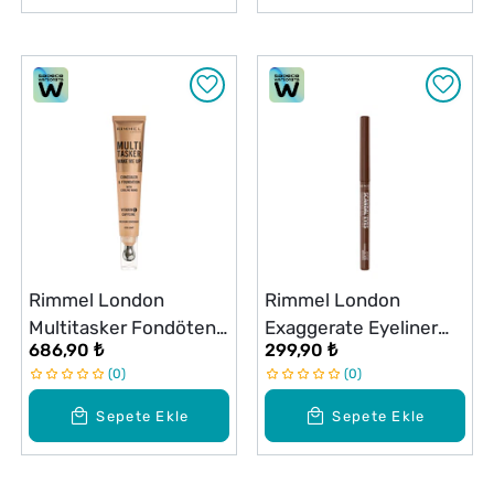
Rimmel London
Rimmel London
Multitasker Fondöten
Exaggerate Eyeliner
686,90 ₺
299,90 ₺
& Kapatıcı 030 Light
No: 002 Kahverengi
0
0
Sepete Ekle
Sepete Ekle