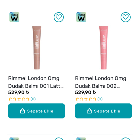
Rimmel London Omg
Rimmel London Omg
Dudak Balmı 001 Latte
Dudak Balmı 002
529,90 ₺
529,90 ₺
Delight
Bubble Gum
0
0
Sepete Ekle
Sepete Ekle