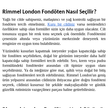
Rimmel London Fondöten Nasıl Seçilir?
Yağlı bir cilde sahipseniz, matlaştırıcı ve yağ kontrolü sağlayan bir 
fondöten tercih etmelisiniz. 
Kuru bir cildiniz
 varsa nemlendirici 
özelliklere sahip olan formüller sizin için daha uygun olacaktır. Cilt 
tonunuza uygun bir renk tonu seçmek çok önemlidir. Fondötenini 
çenenizin altında veya yüzünüzün merkezinde deneyerek ten 
renginize en uygun tonu bulabilirsiniz. 
Yüzündeki kusurları kapatmak isteyenler yoğun kapatıcılığa sahip 
bir fondöten seçebilirken, doğal bir görünüm isteyenler daha hafif 
kapatıcılığa sahip formülleri tercih edebilir. Sıvı, krem veya pudra 
formülündeki fondötenler arasından cilt tipinize uygun olanı 
seçebilirsiniz. Ya da isteğinize göre mat, ışıltılı veya doğal bir bitiş 
sağlayan fondötenleri tercih edebilirsiniz. Rimmel London'un geniş 
ürün yelpazesi arasından cildinizin ihtiyacına göre doğru fondöteni 
seçerek, cildinizi kusursuz bir şekilde makyajlayabilir ve günlük 
güzellik rutininizin vazgeçilmez parçası haline getirebilirsiniz.