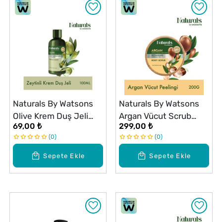
Naturals By Watsons
Naturals By Watsons
Olive Krem Duş Jeli
Argan Vücut Scrub
69,00 ₺
299,00 ₺
100 ml
200G
0
0
Sepete Ekle
Sepete Ekle