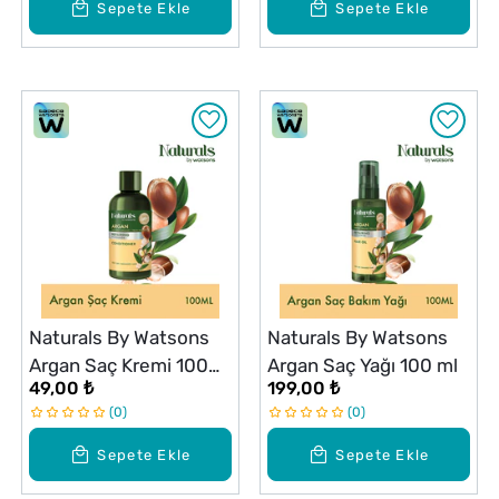
Sepete Ekle
Sepete Ekle
Naturals By Watsons
Naturals By Watsons
Argan Saç Kremi 100
Argan Saç Yağı 100 ml
49,00 ₺
199,00 ₺
ml
0
0
Sepete Ekle
Sepete Ekle