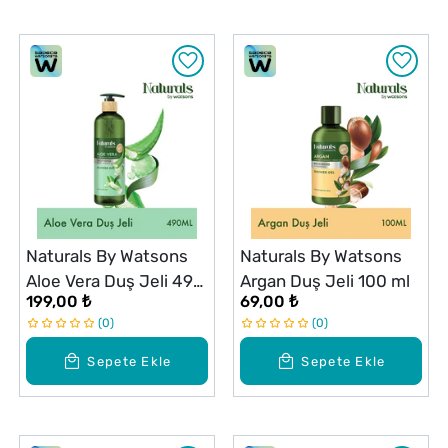
Naturals By Watsons
Naturals By Watsons
Aloe Vera Duş Jeli 490
Argan Duş Jeli 100 ml
199,00 ₺
69,00 ₺
ml
0
0
Sepete Ekle
Sepete Ekle