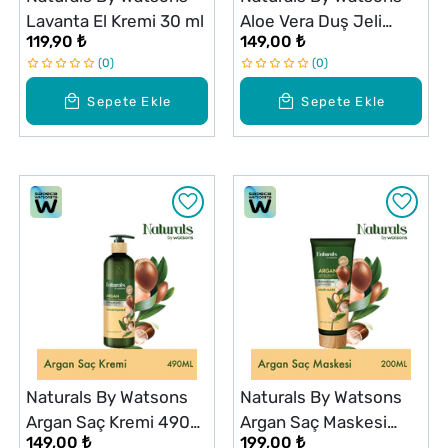
Lavanta El Kremi 30 ml
Aloe Vera Duş Jeli
119,90 ₺
149,00 ₺
Refill 450 ml
0
0
Sepete Ekle
Sepete Ekle
Naturals By Watsons
Naturals By Watsons
Argan Saç Kremi 490
Argan Saç Maskesi
149,00 ₺
199,00 ₺
ml
200 ml