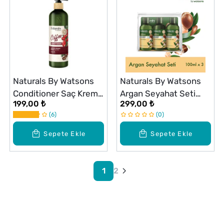
Naturals By Watsons
Naturals By Watsons
Conditioner Saç Kremi
Argan Seyahat Seti
199,00 ₺
299,00 ₺
Coffee 490 ml
100 ml x3
6
0
Sepete Ekle
Sepete Ekle
1
2