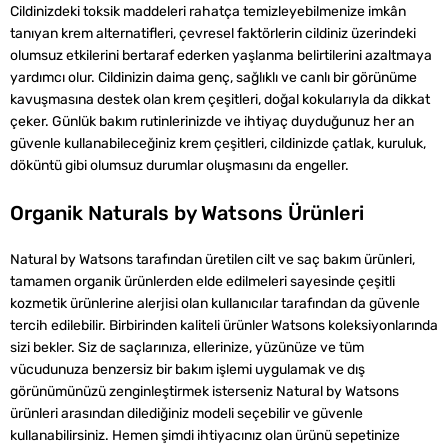
Cildinizdeki toksik maddeleri rahatça temizleyebilmenize imkân
tanıyan krem alternatifleri, çevresel faktörlerin cildiniz üzerindeki
olumsuz etkilerini bertaraf ederken yaşlanma belirtilerini azaltmaya
yardımcı olur. Cildinizin daima genç, sağlıklı ve canlı bir görünüme
kavuşmasına destek olan krem çeşitleri, doğal kokularıyla da dikkat
çeker. Günlük bakım rutinlerinizde ve ihtiyaç duyduğunuz her an
güvenle kullanabileceğiniz krem çeşitleri, cildinizde çatlak, kuruluk,
döküntü gibi olumsuz durumlar oluşmasını da engeller.
Organik Naturals by Watsons Ürünleri
Natural by Watsons tarafından üretilen cilt ve saç bakım ürünleri,
tamamen organik ürünlerden elde edilmeleri sayesinde çeşitli
kozmetik ürünlerine alerjisi olan kullanıcılar tarafından da güvenle
tercih edilebilir. Birbirinden kaliteli ürünler Watsons koleksiyonlarında
sizi bekler. Siz de saçlarınıza, ellerinize, yüzünüze ve tüm
vücudunuza benzersiz bir bakım işlemi uygulamak ve dış
görünümünüzü zenginleştirmek isterseniz Natural by Watsons
ürünleri arasından dilediğiniz modeli seçebilir ve güvenle
kullanabilirsiniz. Hemen şimdi ihtiyacınız olan ürünü sepetinize