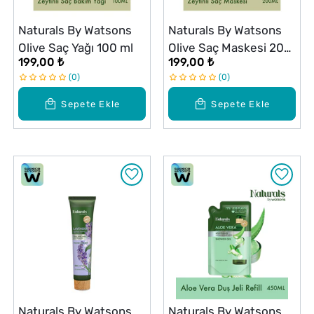
Naturals By Watsons
Naturals By Watsons
Olive Saç Yağı 100 ml
Olive Saç Maskesi 200
199,00 ₺
199,00 ₺
ml
0
0
Sepete Ekle
Sepete Ekle
Naturals By Watsons
Naturals By Watsons