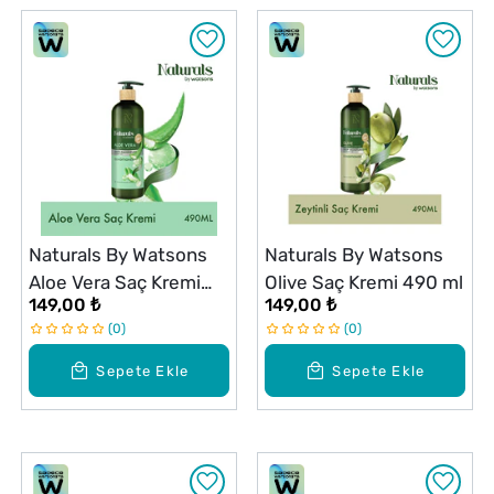
Naturals By Watsons
Naturals By Watsons
Aloe Vera Saç Kremi
Olive Saç Kremi 490 ml
149,00 ₺
149,00 ₺
490 ml
0
0
Sepete Ekle
Sepete Ekle