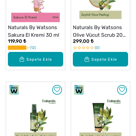
Naturals By Watsons
Naturals By Watsons
Sakura El Kremi 30 ml
Olive Vücut Scrub 200
119,90 ₺
299,00 ₺
g
12
0
Sepete Ekle
Sepete Ekle