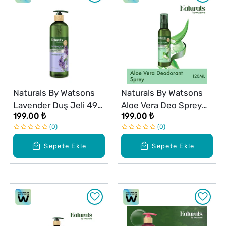
Naturals By Watsons
Naturals By Watsons
Lavender Duş Jeli 490
Aloe Vera Deo Sprey
199,00 ₺
199,00 ₺
ml
120 ml
0
0
Sepete Ekle
Sepete Ekle