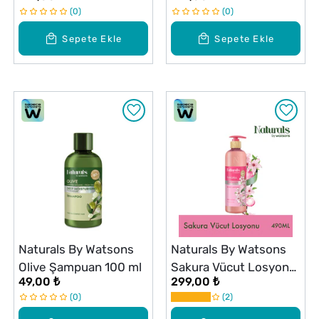
0
0
Sepete Ekle
Sepete Ekle
Naturals By Watsons
Naturals By Watsons
Olive Şampuan 100 ml
Sakura Vücut Losyonu
49,00 ₺
299,00 ₺
490 ml
0
2