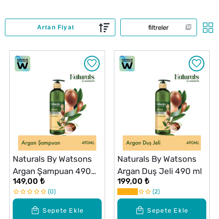
filtreler
Naturals By Watsons
Naturals By Watsons
Argan Şampuan 490
Argan Duş Jeli 490 ml
149,00 ₺
199,00 ₺
ml
0
2
Sepete Ekle
Sepete Ekle