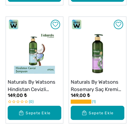
Naturals By Watsons
Naturals By Watsons
Hindistan Cevizli
Rosemary Saç Kremi
149,00 ₺
149,00 ₺
Şampuan 490 ml
490 ml
0
1
Sepete Ekle
Sepete Ekle