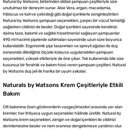
Natural by Watsons, birbirinden iddialı şampuan çeşitleriyle size
unutulmaz bir deneyim sunar. Aloe Vera, argan, macadamia,
hibiscus ve kahve çekirdeği gibi doğal içeriklerle zenginleştirilen
Natural by Watsons şampuan seçenekleri, çarpıcı bir vücut temizliği
sağlarken cildinizi de besler. Doğal içerikleri sayesinde kendinizi
daima taze, bakımlı ve sağlıklı hissetmenizi sağlayan şampuanlar
490 ml hacimli şişelerde satılmaları sayesinde uzun süre boyunca
kullanılabilir. Ergonomik şişe tasarımları ve spreyli ağızları ile duş
esnasında dilediğiniz ölçüde kolayca uygulanabilen şampuan
seçenekleri, yüksek etkileriyle de öne çıkar. Tek kullanımda bile size
kusursuz bir ferahlık ve bakım hissi veren şampuan çeşitleri, Natural
by Watsons duş jeli ile harika bir uyum yakalar.
Naturals by Watsons Krem Çeşitleriyle Etkili
Bakım
Cilt bakımına özen gösterenlerin vazgeçilmezleri arasında yer alan
kremler, her ihtiyaca uygun seçenekler hâlinde üretilir. Natural by
Watsons krem seçenekleri, zengin ve doğal içerikleri ile cildinizi
derinlemesine besler ve nem oranınızı dengelemeye yardımcı olur.