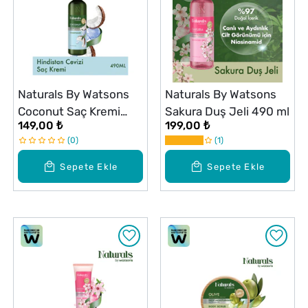
Naturals By Watsons
Naturals By Watsons
Coconut Saç Kremi
Sakura Duş Jeli 490 ml
149,00 ₺
199,00 ₺
490 ml
0
1
Sepete Ekle
Sepete Ekle