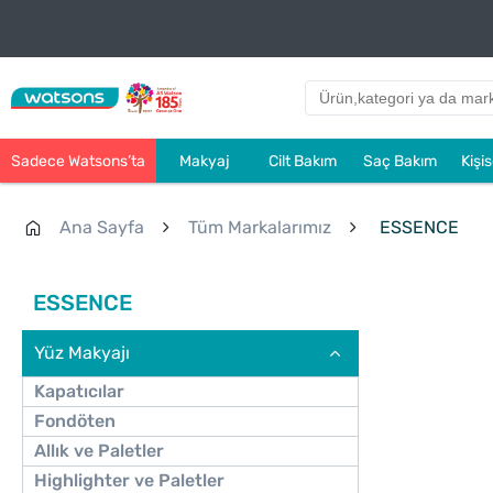
Sadece Watsons’ta
Makyaj
Cilt Bakım
Saç Bakım
Kişi
Ana Sayfa
Tüm Markalarımız
ESSENCE
ESSENCE
Yüz Makyajı
Kapatıcılar
Fondöten
Allık ve Paletler
Highlighter ve Paletler