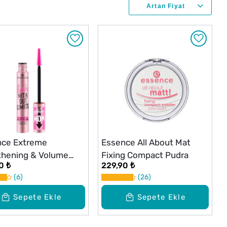
nce Extreme
Essence All About Mat
hening & Volume
Fixing Compact Pudra
0 ₺
229,90 ₺
ra 01
6
26
Sepete Ekle
Sepete Ekle