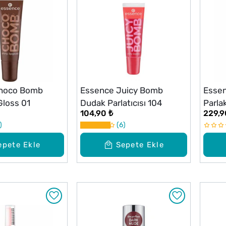
hoco Bomb
Essence Juicy Bomb
Essen
Gloss 01
Dudak Parlatıcısı 104
Parla
104,90 ₺
229,9
02
6
epete Ekle
Sepete Ekle