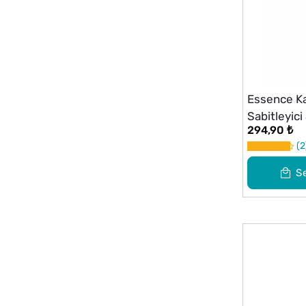
Essence Kaş
Sabitleyici
294,90 ₺
2
S