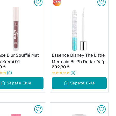
ce Blur Soufflé Mat
Essence Disney The Little
 Kremi 01
Mermaid Bi-Ph Dudak Yağı
0 ₺
202,90 ₺
01
0
0
Sepete Ekle
Sepete Ekle