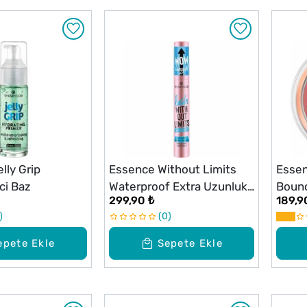
lly Grip
Essence Without Limits
Essen
ci Baz
Waterproof Extra Uzunluk
Bounc
299,90 ₺
189,9
& Hacim Veren Maskara
0
epete Ekle
Sepete Ekle