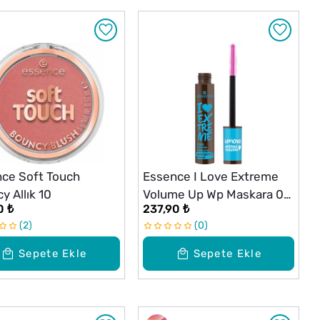
ce Soft Touch
Essence I Love Extreme
y Allık 10
Volume Up Wp Maskara 01
0 ₺
237,90 ₺
Brown
2
0
Sepete Ekle
Sepete Ekle