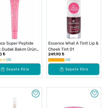
ce Super Peptide
Essence What A Tint! Lip &
k Dudak Bakım Ürünü
Cheek Tint 01
0 ₺
249,90 ₺
0
4
Sepete Ekle
Sepete Ekle