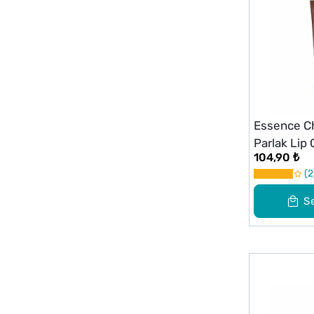
Essence C
Parlak Lip 
104,90 ₺
2
S