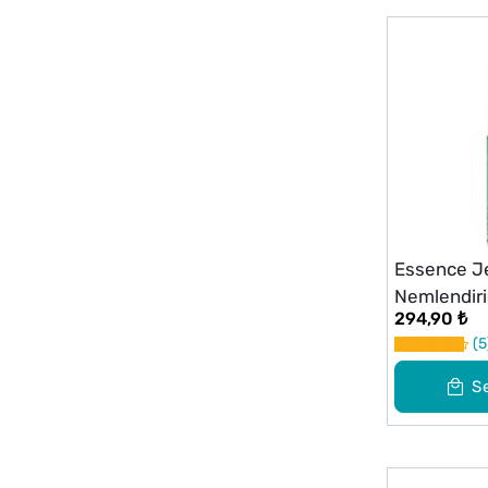
Essence Je
Nemlendiri
294,90 ₺
5
S