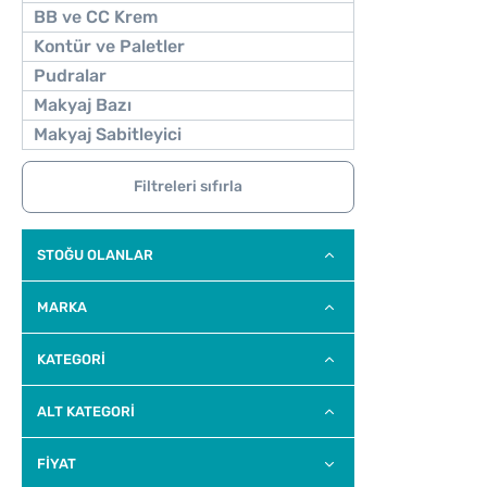
BB ve CC Krem
Kontür ve Paletler
Pudralar
Makyaj Bazı
Makyaj Sabitleyici
Filtreleri sıfırla
STOĞU OLANLAR
MARKA
KATEGORİ
ALT KATEGORI
FİYAT