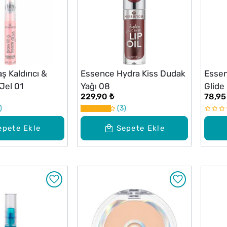
 Kaldırıcı &
Essence Hydra Kiss Dudak
Essen
 Jel 01
Yağı 08
Glide
229,90 ₺
78,95
3
epete Ekle
Sepete Ekle