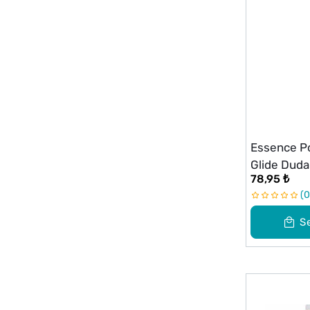
Essence Po
Glide Duda
78,95 ₺
0
S