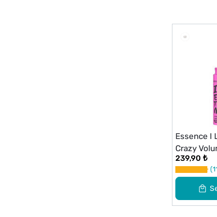
Essence I
Crazy Vol
239,90 ₺
1
S