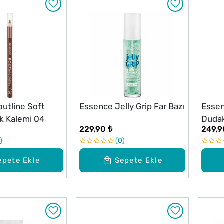
utline Soft
Essence Jelly Grip Far Bazı
Essen
k Kalemi 04
Dudak
229,90 ₺
249,9
0
epete Ekle
Sepete Ekle