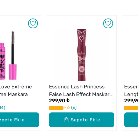
 Love Extreme
Essence Lash Princess
Esse
ume Maskara
False Lash Effect Maskara
Lengt
299,90 ₺
299,9
Bordo
Maska
14
6
epete Ekle
Sepete Ekle