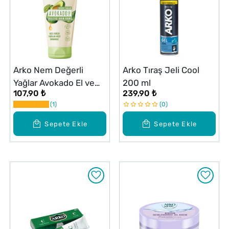
Arko Nem Değerli
Arko Tıraş Jeli Cool
Yağlar Avokado El ve
200 ml
107,90 ₺
239,90 ₺
Vücut Kremi 60 ml
1
0
Sepete Ekle
Sepete Ekle