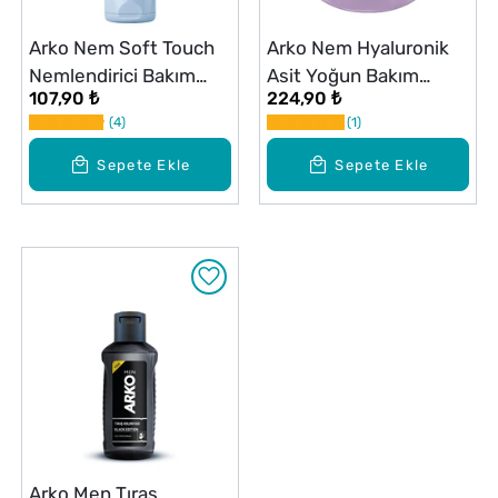
Arko Nem Soft Touch
Arko Nem Hyaluronik
Nemlendirici Bakım
Asit Yoğun Bakım
107,90 ₺
224,90 ₺
Kremi 60 ml
Kremi 400 ml
4
1
Sepete Ekle
Sepete Ekle
Arko Men Tıraş