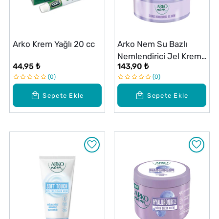
Arko Krem Yağlı 20 cc
Arko Nem Su Bazlı
Nemlendirici Jel Krem
44,95 ₺
143,90 ₺
250 ml
0
0
Sepete Ekle
Sepete Ekle