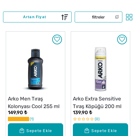
filtreler
Arko Men Tıraş
Arko Extra Sensitive
Kolonyası Cool 255 ml
Tıraş Köpüğü 200 ml
149,90 ₺
139,90 ₺
1
0
Sepete Ekle
Sepete Ekle