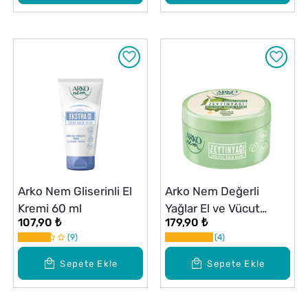
Arko Nem Gliserinli El
Arko Nem Değerli
Kremi 60 ml
Yağlar El ve Vücut
107,90 ₺
179,90 ₺
Krem Zeytinyağlı 250
9
4
ml
Sepete Ekle
Sepete Ekle