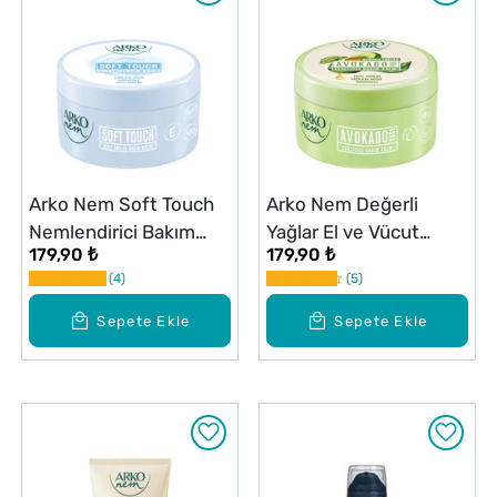
Arko Nem Soft Touch
Arko Nem Değerli
Nemlendirici Bakım
Yağlar El ve Vücut
179,90 ₺
179,90 ₺
Kremi 250 ml
Krem Avokado 250 ml
4
5
Sepete Ekle
Sepete Ekle