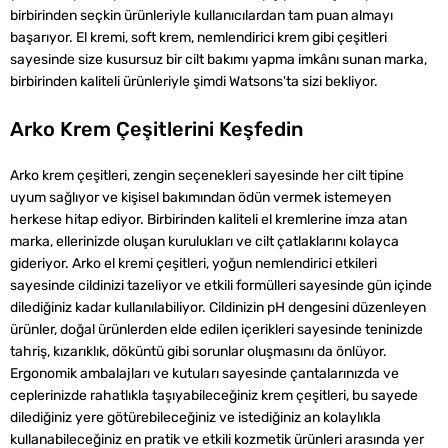
birbirinden seçkin ürünleriyle kullanıcılardan tam puan almayı
başarıyor. El kremi, soft krem, nemlendirici krem gibi çeşitleri
sayesinde size kusursuz bir cilt bakımı yapma imkânı sunan marka,
birbirinden kaliteli ürünleriyle şimdi Watsons'ta sizi bekliyor.
Arko Krem Çeşitlerini Keşfedin
Arko krem çeşitleri, zengin seçenekleri sayesinde her cilt tipine
uyum sağlıyor ve kişisel bakımından ödün vermek istemeyen
herkese hitap ediyor. Birbirinden kaliteli el kremlerine imza atan
marka, ellerinizde oluşan kurulukları ve cilt çatlaklarını kolayca
gideriyor. Arko el kremi çeşitleri, yoğun nemlendirici etkileri
sayesinde cildinizi tazeliyor ve etkili formülleri sayesinde gün içinde
dilediğiniz kadar kullanılabiliyor. Cildinizin pH dengesini düzenleyen
ürünler, doğal ürünlerden elde edilen içerikleri sayesinde teninizde
tahriş, kızarıklık, döküntü gibi sorunlar oluşmasını da önlüyor.
Ergonomik ambalajları ve kutuları sayesinde çantalarınızda ve
ceplerinizde rahatlıkla taşıyabileceğiniz krem çeşitleri, bu sayede
dilediğiniz yere götürebileceğiniz ve istediğiniz an kolaylıkla
kullanabileceğiniz en pratik ve etkili kozmetik ürünleri arasında yer