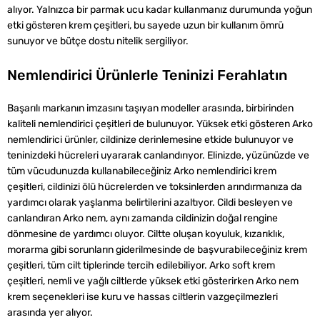
alıyor. Yalnızca bir parmak ucu kadar kullanmanız durumunda yoğun
etki gösteren krem çeşitleri, bu sayede uzun bir kullanım ömrü
sunuyor ve bütçe dostu nitelik sergiliyor.
Nemlendirici Ürünlerle Teninizi Ferahlatın
Başarılı markanın imzasını taşıyan modeller arasında, birbirinden
kaliteli nemlendirici çeşitleri de bulunuyor. Yüksek etki gösteren Arko
nemlendirici ürünler, cildinize derinlemesine etkide bulunuyor ve
teninizdeki hücreleri uyararak canlandırıyor. Elinizde, yüzünüzde ve
tüm vücudunuzda kullanabileceğiniz Arko nemlendirici krem
çeşitleri, cildinizi ölü hücrelerden ve toksinlerden arındırmanıza da
yardımcı olarak yaşlanma belirtilerini azaltıyor. Cildi besleyen ve
canlandıran Arko nem, aynı zamanda cildinizin doğal rengine
dönmesine de yardımcı oluyor. Ciltte oluşan koyuluk, kızarıklık,
morarma gibi sorunların giderilmesinde de başvurabileceğiniz krem
çeşitleri, tüm cilt tiplerinde tercih edilebiliyor. Arko soft krem
çeşitleri, nemli ve yağlı ciltlerde yüksek etki gösterirken Arko nem
krem seçenekleri ise kuru ve hassas ciltlerin vazgeçilmezleri
arasında yer alıyor.