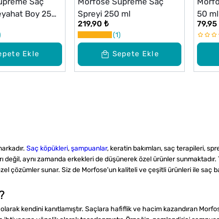
upreme Saç
Morfose Supreme Saç
Morfo
eyahat Boy 25
Spreyi 250 ml
50 ml
219,90 ₺
79,95
1
epete Ekle
Sepete Ekle
markadır.
Saç köpükleri
,
şampuanlar
, keratin bakımları, saç terapileri, s
 değil, aynı zamanda erkekleri de düşünerek özel ürünler sunmaktadır. Tı
el çözümler sunar. Siz de Morfose'un kaliteli ve çeşitli ürünleri ile saç b
?
larak kendini kanıtlamıştır. Saçlara hafiflik ve hacim kazandıran Morfose