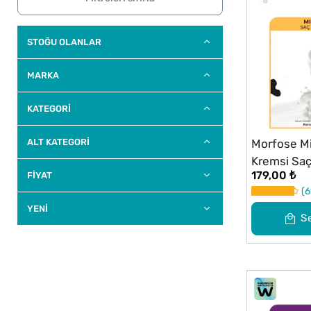
STOĞU OLANLAR
MARKA
KATEGORİ
ALT KATEGORI
Morfose Mi
Kremsi Sa
179,00 ₺
FİYAT
6
YENI
S