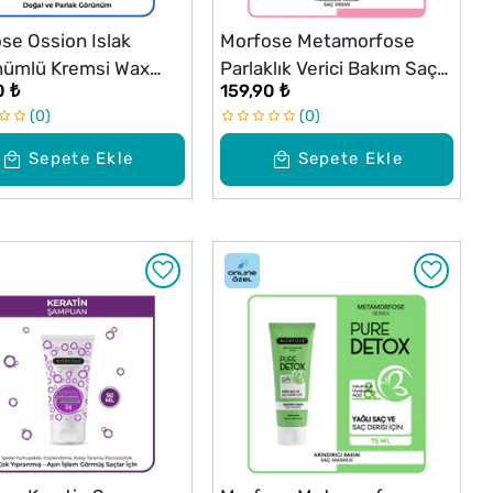
se Ossion Islak
Morfose Metamorfose
nümlü Kremsi Wax
Parlaklık Verici Bakım Saç
0 ₺
159,90 ₺
l
Kremi 250 ml
0
0
Sepete Ekle
Sepete Ekle