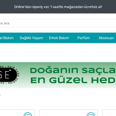
Online'dan sipariş ver, 1 saatte mağazadan ücretsiz al!
sel Bakım
Sağlıklı Yaşam
Erkek Bakım
Parfüm
Aksesuar
u