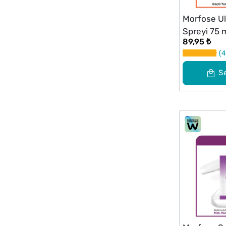
Morfose Ul
Spreyi 75 
89,95 ₺
4
S