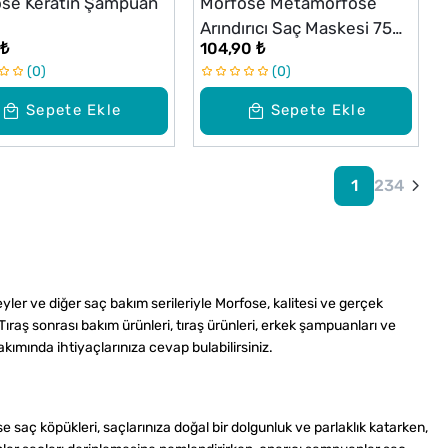
se Keratin Şampuan
Morfose Metamorfose
Arındırıcı Saç Maskesi 75
 ₺
104,90 ₺
ml
0
0
Sepete Ekle
Sepete Ekle
1
2
3
4
preyler ve diğer saç bakım serileriyle Morfose, kalitesi ve gerçek
raş sonrası bakım ürünleri, tıraş ürünleri, erkek şampuanları ve
akımında ihtiyaçlarınıza cevap bulabilirsiniz.
 saç köpükleri, saçlarınıza doğal bir dolgunluk ve parlaklık katarken,