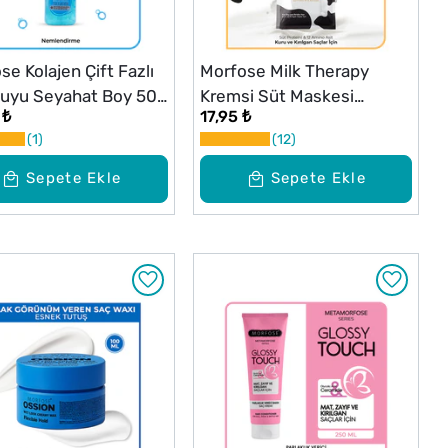
se Kolajen Çift Fazlı
Morfose Milk Therapy
uyu Seyahat Boy 50
Kremsi Süt Maskesi
 ₺
17,95 ₺
Seyahat Boy 25 ml
1
12
Sepete Ekle
Sepete Ekle