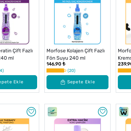
atin Çift Fazlı
Morfose Kolajen Çift Fazlı
Morfo
240 ml
Fön Suyu 240 ml
Krem
146,90 ₺
239,9
ml
4
20
epete Ekle
Sepete Ekle