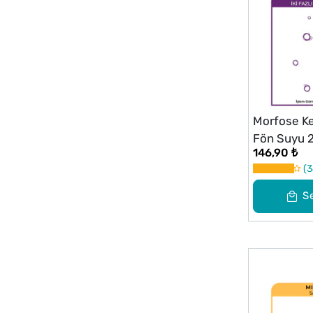
Morfose Ker
Fön Suyu 
146,90 ₺
3
S