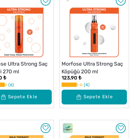
se Ultra Strong Saç
Morfose Ultra Strong Saç
i 270 ml
Köpüğü 200 ml
0 ₺
123,90 ₺
6
4
Sepete Ekle
Sepete Ekle