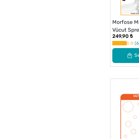
Morfose Mi
Vücut Spre
249,90 ₺
6
S