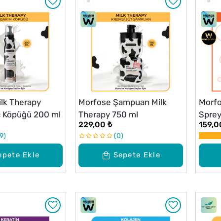
lk Therapy
Morfose Şampuan Milk
Morfo
ç Köpüğü 200 ml
Therapy 750 ml
Sprey
229,00 ₺
159,0
9
0
epete Ekle
Sepete Ekle