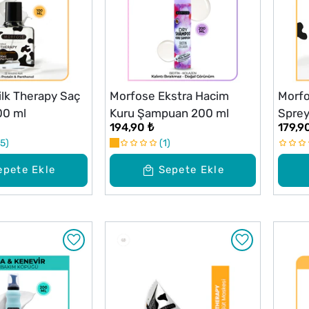
lk Therapy Saç
Morfose Ekstra Hacim
Morfo
00 ml
Kuru Şampuan 200 ml
Sprey
194,90 ₺
179,9
5
1
epete Ekle
Sepete Ekle