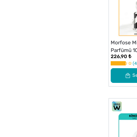
Morfose Mi
Parfümü 1
226,90 ₺
4
S