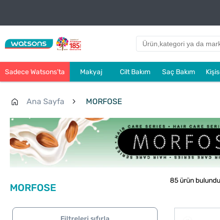
Sadece Watsons’ta
Makyaj
Cilt Bakım
Saç Bakım
Kişi
Ana Sayfa
MORFOSE
85 ürün bulund
MORFOSE
Filtreleri sıfırla