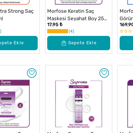
tra Strong Saç
Morfose Keratin Saç
Morfo
ml
Maskesi Seyahat Boy 25
Görü
17,95 ₺
169,9
ml
100 m
4
epete Ekle
Sepete Ekle