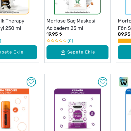
lk Therapy
Morfose Saç Maskesi
Morfo
yi 250 ml
Acıbadem 25 ml
Fön S
19,95 ₺
89,95
ml
0
epete Ekle
Sepete Ekle