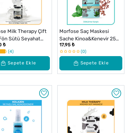
se Milk Therapy Çift
Morfose Saç Maskesi
 Fön Sütü Seyahat
Sache Kinoa&Kenevir 25
0 ₺
17,95 ₺
0 ml
ml
4
0
Sepete Ekle
Sepete Ekle