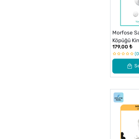
Morfose S
Köpüğü Ki
179,00 ₺
ml
0
S