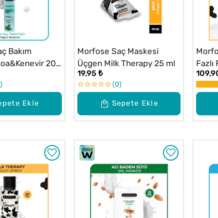
aç Bakım
Morfose Saç Maskesi
Morfo
noa&Kenevir 200
Üçgen Milk Therapy 25 ml
Fazlı
19,95 ₺
109,9
Boy 5
0
epete Ekle
Sepete Ekle