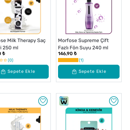
se Milk Therapy Saç
Morfose Supreme Çift
i 250 ml
Fazlı Fön Suyu 240 ml
0 ₺
146,90 ₺
0
1
Sepete Ekle
Sepete Ekle