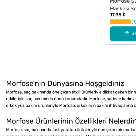
Morfose S
Maskesi S
17,95 ₺
ml
1
S
Morfose’nin Dünyasına Hoşgeldiniz
Morfose, saç bakımında öne çıkan etkili ürünleriyle dikkat çeken bir 
etkileriyle saç bakımında öncü konumdadır. Morfose, sadece kadınları
erkek yüz bakım ürünleriyle Morfose, erkeklerin bakım ihtiyaçlarına öz
Morfose Ürünlerinin Özellikleri Nelerdir
Morfose, saç bakımında fark yaratan ürünleriyle öne çıkan bir marka o