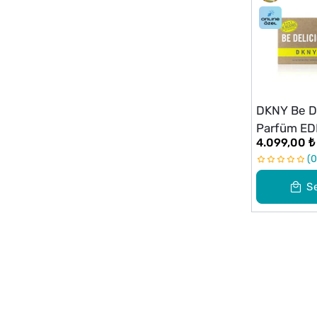
DKNY Be De
Parfüm ED
4.099,00 ₺
0
S