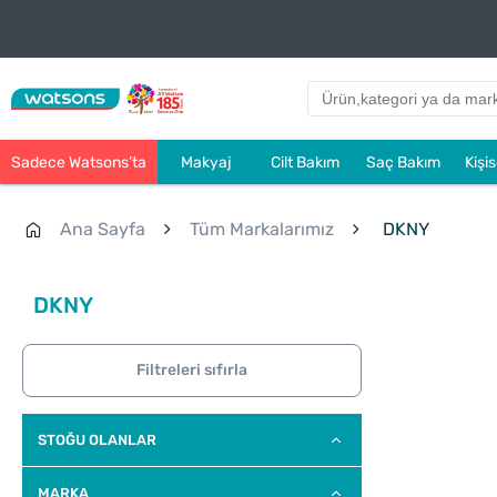
Sadece Watsons’ta
Makyaj
Cilt Bakım
Saç Bakım
Kişi
Ana Sayfa
Tüm Markalarımız
DKNY
DKNY
Filtreleri sıfırla
STOĞU OLANLAR
MARKA