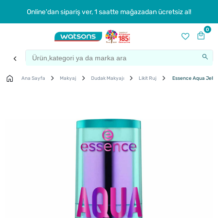
Online'dan sipariş ver, 1 saatte mağazadan ücretsiz al!
0
Ana Sayfa
Makyaj
Dudak Makyajı
Likit Ruj
Essence Aqua Jelly 