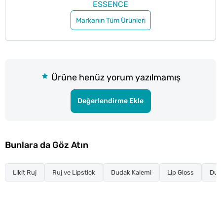
ESSENCE
Markanın Tüm Ürünleri
Ürüne henüz yorum yazılmamış
Değerlendirme Ekle
Bunlara da Göz Atın
Likit Ruj
Ruj ve Lipstick
Dudak Kalemi
Lip Gloss
Dud