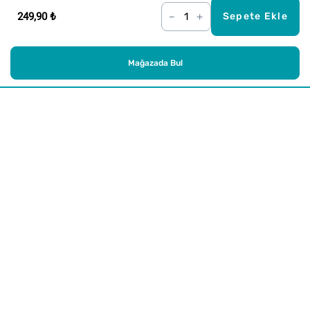
249,90 ₺
–
+
Sepete Ekle
Mağazada Bul
Alışveriş
Kurumsal
Watsons Club