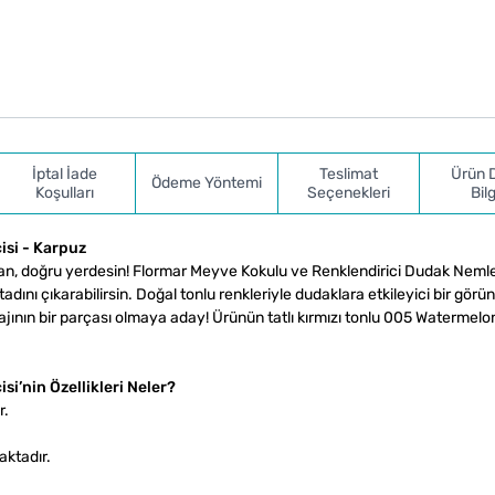
İptal İade
Teslimat
Ürün 
Ödeme Yöntemi
Koşulları
Seçenekleri
Bilg
isi - Karpuz
an, doğru yerdesin! Flormar Meyve Kokulu ve Renklendirici Dudak Nemlen
ını çıkarabilirsin. Doğal tonlu renkleriyle dudaklara etkileyici bir gör
jının bir parçası olmaya aday! Ürünün tatlı kırmızı tonlu 005 Watermelo
i’nin Özellikleri Neler?
r.
aktadır.