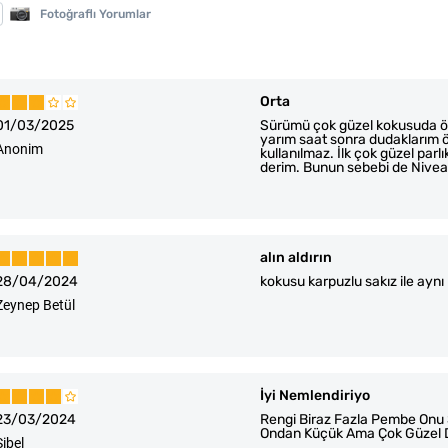
Fotoğraflı Yorumlar
Orta
01/03/2025
Sürümü çok güzel kokusuda ö
yarım saat sonra dudaklarım 
Anonim
kullanılmaz. İlk çok güzel parl
derim. Bunun sebebi de Nivean
alın aldırın
28/04/2024
kokusu karpuzlu sakız ile aynı
Zeynep Betül
İyi Nemlendiriyo
23/03/2024
Rengi Biraz Fazla Pembe Onu 
Ondan Küçük Ama Çok Güzel D
Sibel