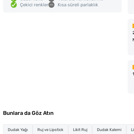
Çekici renkler
Kısa süreli parlaklık
Bunlara da Göz Atın
Dudak Yağı
Ruj ve Lipstick
Likit Ruj
Dudak Kalemi
L