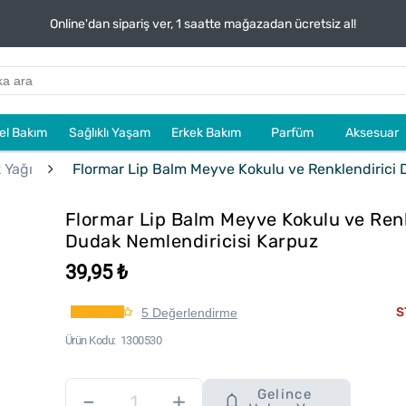
Online'dan sipariş ver, 1 saatte mağazadan ücretsiz al!
sel Bakım
Sağlıklı Yaşam
Erkek Bakım
Parfüm
Aksesuar
 Yağı
Flormar Lip Balm Meyve Kokulu ve Renklendirici 
Flormar Lip Balm Meyve Kokulu ve Renk
Dudak Nemlendiricisi Karpuz
39,95 ₺
S
5 Değerlendirme
Ürün Kodu
1300530
Gelince
–
+