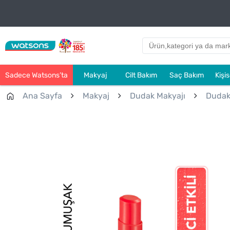
Sadece Watsons’ta
Makyaj
Cilt Bakım
Saç Bakım
Kişi
Ana Sayfa
Makyaj
Dudak Makyajı
Dudak