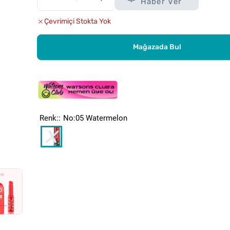
Haber Ver
Çevrimiçi Stokta Yok
Mağazada Bul
Renk:
No:05 Watermelon