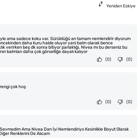
Yeniden Eskiye
yle ama sadece koku var. Sürüldüğü an tamam nemlendirir diyorum
öncekinden daha kuru halde oluyor yani balm olarak bence
ıklık verirken beş dk sonra bitiyor parlaklığı. Nivea mı bu derseniz bu
ın balmları daha çok görselliğe dayalı kalıyor
(0)
(0)
 rengi çok hoş
(0)
(0)
Sevmedim Ama Nivea Dan İyi Nemlendiriyo Kesinlikle Boyut Olarak
iğer Renklerini De Alıcam