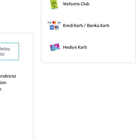
Watsons Club
Kredi Kartı / Banka Kartı
Hediye Kartı
Detay
isi
diricisi
ünüm
n