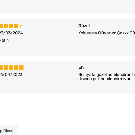
Güzel
23/03/2024
Kokusuna Ölüyorum Çokkk Güze
Narin
Eh
16/04/2023
Bu fiyata güzel nemlendiren ba
dısında pek nemlendirmiyor
ip Gloss