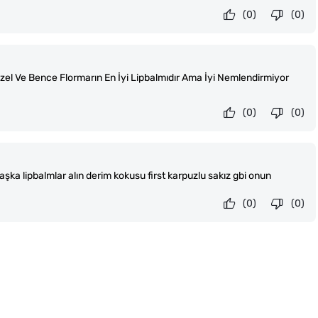
(0)
(0)
l Ve Bence Flormarın En İyi Lipbalmıdır Ama İyi Nemlendirmiyor
(0)
(0)
şka lipbalmlar alın derim kokusu first karpuzlu sakız gbi onun
(0)
(0)