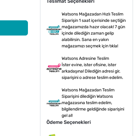
Teslimat Seçenekleri
Watsons Mağazadan Hızlı Teslim
Siparişin 1 saat içerisinde seçtiğin
mağazamızda hazır olacak! 7 gün
içinde dilediğin zaman gelip
alabilirsin. Sana en yakın
mağazamızı seçmek için tıkla!
Watsons Adresine Teslim
İster evine, ister ofisine, ister
arkadaşına! Dilediğin adresi gir,
siparişini o adrese teslim edelim.
Watsons Mağazadan Teslim
Siparişini dilediğin Watsons
mağazasına teslim edelim,
bilgilendirme geldiğinde siparişini
gel al!
Ödeme Seçenekleri