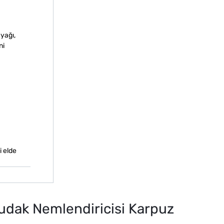
yağı,
ni
i elde
udak Nemlendiricisi Karpuz