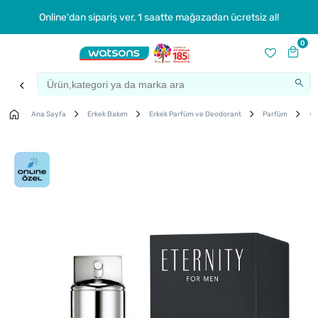
Online'dan sipariş ver, 1 saatte mağazadan ücretsiz al!
0
Ana Sayfa
Erkek Bakım
Erkek Parfüm ve Deodorant
Parfüm
Ca