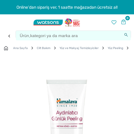
Online'dan sipariş ver, 1 saatte mağazadan ücretsiz al!
0
Ana Sayfa
Cilt Bakım
Yüz ve Makyaj Temizleyiciler
Yüz Peeling
H