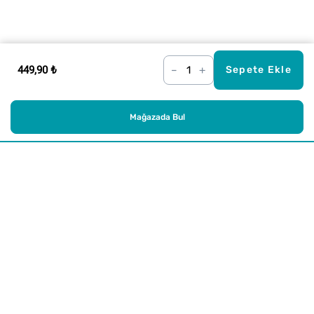
449,90 ₺
–
+
Sepete Ekle
Mağazada Bul
Alışveriş
Kurumsal