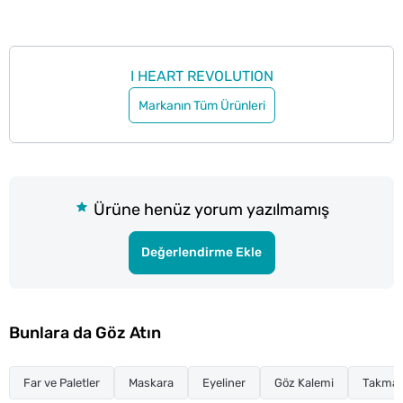
I HEART REVOLUTION
Markanın Tüm Ürünleri
Ürüne henüz yorum yazılmamış
Değerlendirme Ekle
Bunlara da Göz Atın
Far ve Paletler
Maskara
Eyeliner
Göz Kalemi
Takma K