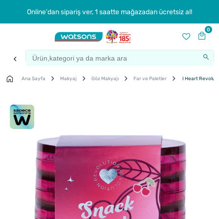
Online'dan sipariş ver, 1 saatte mağazadan ücretsiz al!
0
Ana Sayfa
Makyaj
Göz Makyajı
Far ve Paletler
I Heart Revoluti