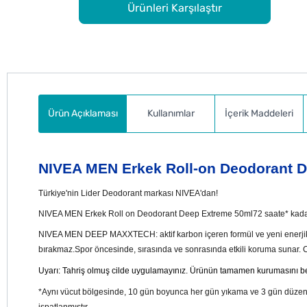
Ürünleri Karşılaştır
Ürün Açıklaması
Kullanımlar
İçerik Maddeleri
NIVEA MEN Erkek Roll-on Deodorant D
Türkiye'nin Lider Deodorant markası NIVEA'dan!
NIVEA MEN Erkek Roll on Deodorant Deep Extreme 50ml72 saate* kadar et
NIVEA MEN DEEP MAXXTECH: aktif karbon içeren formül ve yeni enerjik kok
bırakmaz.Spor öncesinde, sırasında ve sonrasında etkili koruma sunar. Ci
Uyarı: Tahriş olmuş cilde uygulamayınız. Ürünün tamamen kurumasını be
*Aynı vücut bölgesinde, 10 gün boyunca her gün yıkama ve 3 gün düzenli
ispatlanmıştır.