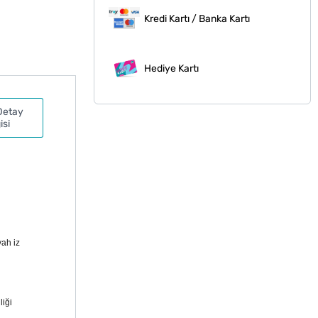
Kredi Kartı / Banka Kartı
Hediye Kartı
Detay
isi
yah iz
liği