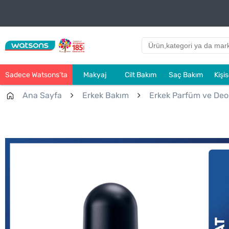
Sadece Watsons’ta
Makyaj
Cilt Bakım
Saç Bakım
Kişi
Ana Sayfa
Erkek Bakım
Erkek Parfüm ve Deo