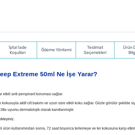
İptal İade
Teslimat
Ürün 
Ödeme Yöntemi
Koşulları
Seçenekleri
Bilg
eep Extreme 50ml Ne İşe Yarar?
kili anti-perspirant koruması sağlar.
usuyla aktif cilt bakımı ve uzun süre etkili koku sağlar. Gözle görülür şekilde si
ltle uyumu dermatolojik olarak kanıtlanmıştır.
kleyiniz.
 ürün kullanımından sonra, 72 saat boyunca terlemeye ve ter kokusuna karşı etkin