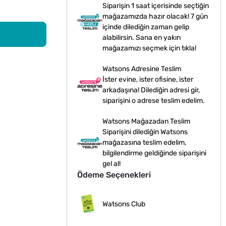
Siparişin 1 saat içerisinde seçtiğin
mağazamızda hazır olacak! 7 gün
içinde dilediğin zaman gelip
alabilirsin. Sana en yakın
mağazamızı seçmek için tıkla!
Watsons Adresine Teslim
İster evine, ister ofisine, ister
arkadaşına! Dilediğin adresi gir,
siparişini o adrese teslim edelim.
Watsons Mağazadan Teslim
Siparişini dilediğin Watsons
mağazasına teslim edelim,
bilgilendirme geldiğinde siparişini
gel al!
Ödeme Seçenekleri
Watsons Club