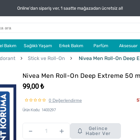
Online'dan sipariş ver, 1 saatte mağazadan ücretsiz al!
sel Bakım
Sağlıklı Yaşam
Erkek Bakım
Parfüm
Aksesuar
dorant
Stick ve Roll-On
Nivea Men Roll-On Deep E
Nivea Men Roll-On Deep Extreme 50 m
99,00 ₺
S
0 Değerlendirme
Ürün Kodu
1403297
Gelince
–
+
Haber Ver