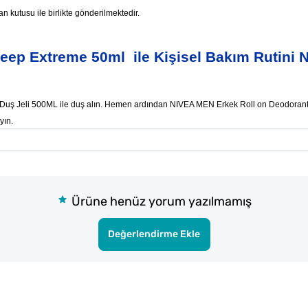
an kutusu ile birlikte gönderilmektedir.
ep Extreme 50ml ile Kişisel Bakım Rutini N
k Duş Jeli 500ML ile duş alın. Hemen ardından NIVEA MEN Erkek Roll on Deodoran
yın.
Ürüne henüz yorum yazılmamış
Değerlendirme Ekle