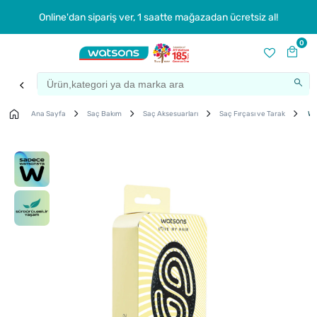
Online'dan sipariş ver, 1 saatte mağazadan ücretsiz al!
0
Ana Sayfa
Saç Bakım
Saç Aksesuarları
Saç Fırçası ve Tarak
Wat