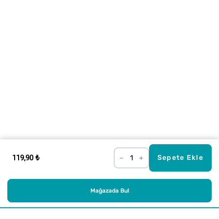
119,90 ₺
–
+
Sepete Ekle
Mağazada Bul