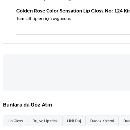
Golden Rose Color Sensation Lip Gloss No: 124 Ki
Tüm cilt tipleri için uygundur.
Bunlara da Göz Atın
Lip Gloss
Ruj ve Lipstick
Likit Ruj
Dudak Kalemi
Dud