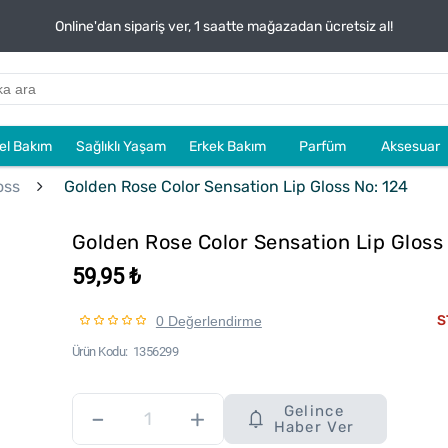
Online'dan sipariş ver, 1 saatte mağazadan ücretsiz al!
sel Bakım
Sağlıklı Yaşam
Erkek Bakım
Parfüm
Aksesuar
oss
Golden Rose Color Sensation Lip Gloss No: 124
Golden Rose Color Sensation Lip Gloss
59,95 ₺
S
0 Değerlendirme
Ürün Kodu
1356299
Gelince
–
+
Haber Ver