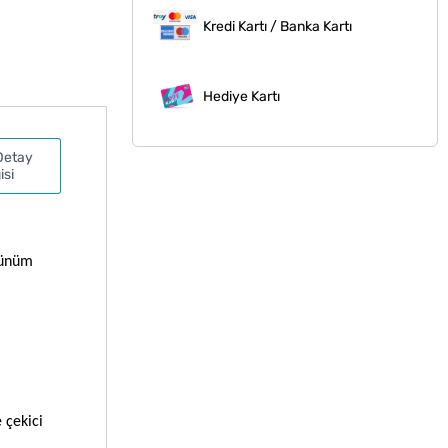
Kredi Kartı / Banka Kartı
Hediye Kartı
Detay
isi
rünüm
 çekici