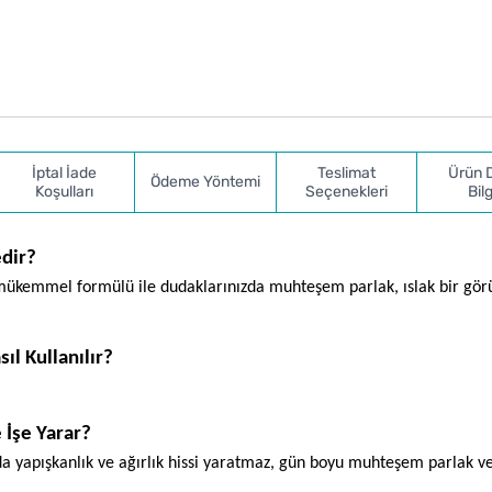
İptal İade
Teslimat
Ürün 
Ödeme Yöntemi
Koşulları
Seçenekleri
Bilg
edir?
ş mükemmel formülü ile dudaklarınızda muhteşem parlak, ıslak bir gö
ıl Kullanılır?
 İşe Yarar?
a yapışkanlık ve ağırlık hissi yaratmaz, gün boyu muhteşem parlak ve