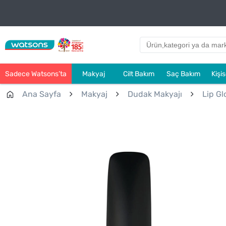
Sadece Watsons’ta
Makyaj
Cilt Bakım
Saç Bakım
Kişi
Ana Sayfa
Makyaj
Dudak Makyajı
Lip Gl