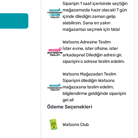
Siparişin 1 saat içerisinde seçtiğin
mağazamızda hazır olacak! 7 gün
içinde dilediğin zaman gelip
alabilirsin. Sana en yakın
mağazamızı seçmek için tıkla!
Watsons Adresine Teslim
İster evine, ister ofisine, ister
arkadaşına! Dilediğin adresi gir,
siparişini o adrese teslim edelim.
Watsons Mağazadan Teslim
Siparişini dilediğin Watsons
mağazasına teslim edelim,
bilgilendirme geldiğinde siparişini
gel al!
Ödeme Seçenekleri
Watsons Club