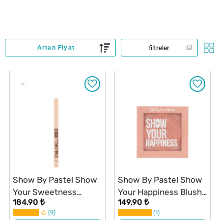
filtreler
Show By Pastel Show
Show By Pastel Show
Your Sweetness
Your Happiness Blush
184,90 ₺
149,90 ₺
Freckle Pen Çil Kalemi
Allık 203 Naive
9
1