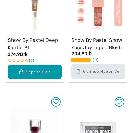
Show By Pastel Deep
Show By Pastel Show
Kontür 91
Your Joy Liquid Blush
204,90 ₺
274,90 ₺
Likit Allık 57
17
0
Gelince Haber Ver
Sepete Ekle