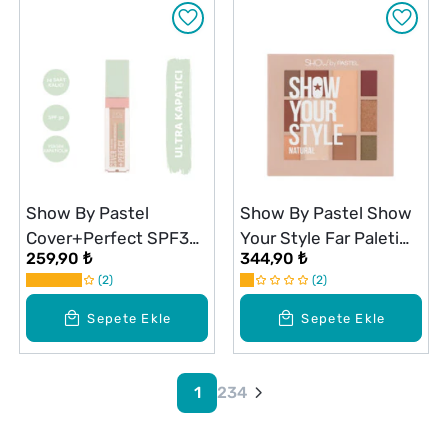
Show By Pastel
Show By Pastel Show
Cover+Perfect SPF30
Your Style Far Paleti
259,90 ₺
344,90 ₺
Ultra Kapatıcı 302
464 Natural
2
2
Light Rose
Sepete Ekle
Sepete Ekle
1
2
3
4