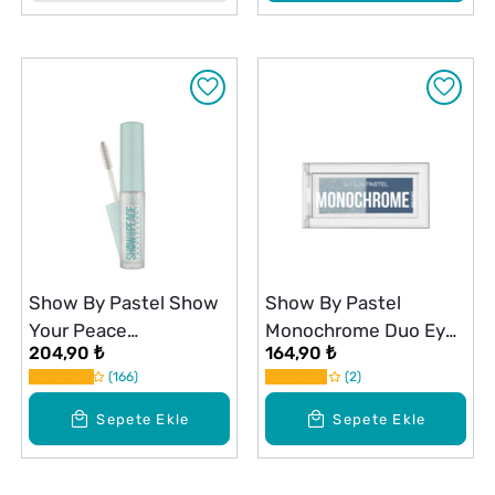
Show By Pastel Show
Show By Pastel
Your Peace
Monochrome Duo Eyes
204,90 ₺
164,90 ₺
Transparent Eyebrow
İkili Far Paleti 25
166
2
& Eyelash Mascara
Cosmic
Transparan Kaş ve
Sepete Ekle
Sepete Ekle
Kirpik Maskarası