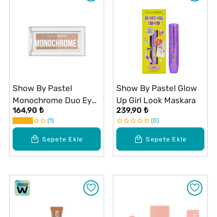
Show By Pastel
Show By Pastel Glow
Monochrome Duo Eyes
Up Girl Look Maskara
164,90 ₺
239,90 ₺
İkili Far Paleti 21
1
0
Natural Beauty
Sepete Ekle
Sepete Ekle