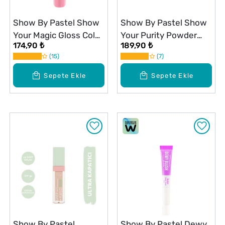
Show By Pastel Show
Show By Pastel Show
Your Magic Gloss Color
Your Purity Powder
174,90 ₺
189,90 ₺
Changing Renk
Pudra 101 Fair
15
7
Değiştiren Dudak
Parlatıcısı
Sepete Ekle
Sepete Ekle
Show By Pastel
Show By Pastel Dewy