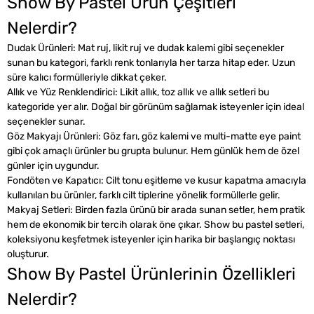
Show By Pastel Ürün Çeşitleri
Nelerdir?
Dudak Ürünleri:
Mat ruj, likit ruj ve dudak kalemi gibi seçenekler
sunan bu kategori, farklı renk tonlarıyla her tarza hitap eder. Uzun
süre kalıcı formülleriyle dikkat çeker.
Allık ve Yüz Renklendirici:
Likit allık, toz allık ve allık setleri bu
kategoride yer alır. Doğal bir görünüm sağlamak isteyenler için ideal
seçenekler sunar.
Göz Makyajı Ürünleri:
Göz farı, göz kalemi ve multi-matte eye paint
gibi çok amaçlı ürünler bu grupta bulunur. Hem günlük hem de özel
günler için uygundur.
Fondöten ve Kapatıcı:
Cilt tonu eşitleme ve kusur kapatma amacıyla
kullanılan bu ürünler, farklı cilt tiplerine yönelik formüllerle gelir.
Makyaj Setleri:
Birden fazla ürünü bir arada sunan setler, hem pratik
hem de ekonomik bir tercih olarak öne çıkar. Show bu pastel setleri,
koleksiyonu keşfetmek isteyenler için harika bir başlangıç noktası
oluşturur.
Show By Pastel Ürünlerinin Özellikleri
Nelerdir?