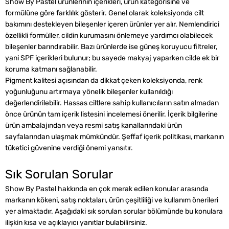
Show By Pastel ürünlerinin içerikleri, ürün kategorisine ve
formülüne göre farklılık gösterir. Genel olarak koleksiyonda cilt
bakımını destekleyen bileşenler içeren ürünler yer alır. Nemlendirici
özellikli formüller, cildin kurumasını önlemeye yardımcı olabilecek
bileşenler barındırabilir. Bazı ürünlerde ise güneş koruyucu filtreler,
yani SPF içerikleri bulunur; bu sayede makyaj yaparken cilde ek bir
koruma katmanı sağlanabilir.
Pigment kalitesi açısından da dikkat çeken koleksiyonda, renk
yoğunluğunu artırmaya yönelik bileşenler kullanıldığı
değerlendirilebilir. Hassas ciltlere sahip kullanıcıların satın almadan
önce ürünün tam içerik listesini incelemesi önerilir. İçerik bilgilerine
ürün ambalajından veya resmi satış kanallarındaki ürün
sayfalarından ulaşmak mümkündür. Şeffaf içerik politikası, markanın
tüketici güvenine verdiği önemi yansıtır.
Sık Sorulan Sorular
Show By Pastel hakkında en çok merak edilen konular arasında
markanın kökeni, satış noktaları, ürün çeşitliliği ve kullanım önerileri
yer almaktadır. Aşağıdaki sık sorulan sorular bölümünde bu konulara
ilişkin kısa ve açıklayıcı yanıtlar bulabilirsiniz.