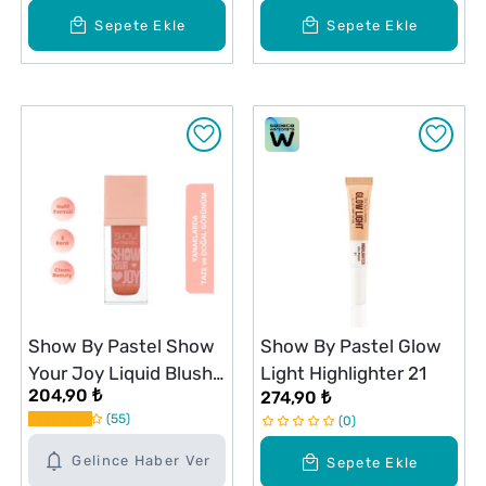
Sepete Ekle
Sepete Ekle
Show By Pastel Show
Show By Pastel Glow
Your Joy Liquid Blush
Light Highlighter 21
204,90 ₺
274,90 ₺
Likit Allık 53
55
0
Gelince Haber Ver
Sepete Ekle