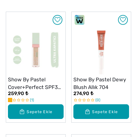
Show By Pastel
Show By Pastel Dewy
Cover+Perfect SPF30
Blush Allık 704
259,90 ₺
274,90 ₺
Ultra Kapatıcı 305
1
0
Sand
Sepete Ekle
Sepete Ekle