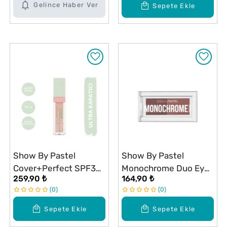
Gelince Haber Ver
Sepete Ekle
Show By Pastel
Show By Pastel
Cover+Perfect SPF30
Monochrome Duo Eyes
259,90 ₺
164,90 ₺
Ultra Kapatıcı 304
İkili Far Paleti 30
0
0
Nude Pink
Ember
Sepete Ekle
Sepete Ekle