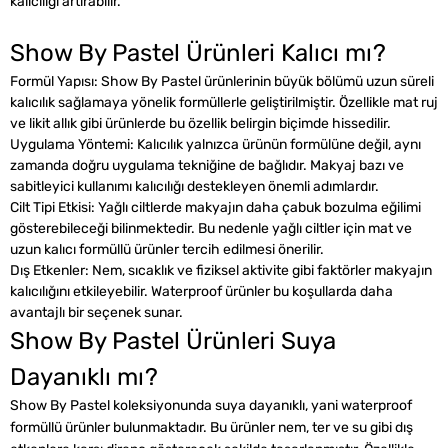
kalıcılığı artırabilir.
Show By Pastel Ürünleri Kalıcı mı?
Formül Yapısı:
Show By Pastel ürünlerinin büyük bölümü uzun süreli
kalıcılık sağlamaya yönelik formüllerle geliştirilmiştir. Özellikle mat ruj
ve likit allık gibi ürünlerde bu özellik belirgin biçimde hissedilir.
Uygulama Yöntemi:
Kalıcılık yalnızca ürünün formülüne değil, aynı
zamanda doğru uygulama tekniğine de bağlıdır. Makyaj bazı ve
sabitleyici kullanımı kalıcılığı destekleyen önemli adımlardır.
Cilt Tipi Etkisi:
Yağlı ciltlerde makyajın daha çabuk bozulma eğilimi
gösterebileceği bilinmektedir. Bu nedenle yağlı ciltler için mat ve
uzun kalıcı formüllü ürünler tercih edilmesi önerilir.
Dış Etkenler:
Nem, sıcaklık ve fiziksel aktivite gibi faktörler makyajın
kalıcılığını etkileyebilir. Waterproof ürünler bu koşullarda daha
avantajlı bir seçenek sunar.
Show By Pastel Ürünleri Suya
Dayanıklı mı?
Show By Pastel koleksiyonunda suya dayanıklı, yani waterproof
formüllü ürünler bulunmaktadır. Bu ürünler nem, ter ve su gibi dış