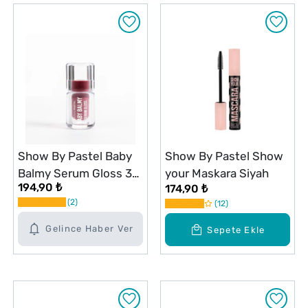
Show By Pastel Baby
Show By Pastel Show
Balmy Serum Gloss 35
your Maskara Siyah
194,90 ₺
174,90 ₺
Euphoria
2
12
Gelince Haber Ver
Sepete Ekle