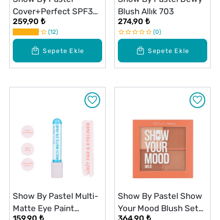
Cover+Perfect SPF30
Blush Allık 703
259,90 ₺
274,90 ₺
Ultra Kapatıcı 301 Fair
12
0
Sepete Ekle
Sepete Ekle
Show By Pastel Multi-
Show By Pastel Show
Matte Eye Paint
Your Mood Blush Set
159,90 ₺
364,90 ₺