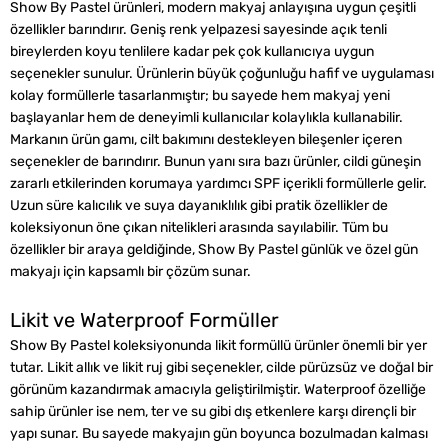
Show By Pastel ürünleri, modern makyaj anlayışına uygun çeşitli
özellikler barındırır. Geniş renk yelpazesi sayesinde açık tenli
bireylerden koyu tenlilere kadar pek çok kullanıcıya uygun
seçenekler sunulur. Ürünlerin büyük çoğunluğu hafif ve uygulaması
kolay formüllerle tasarlanmıştır; bu sayede hem makyaj yeni
başlayanlar hem de deneyimli kullanıcılar kolaylıkla kullanabilir.
Markanın ürün gamı, cilt bakımını destekleyen bileşenler içeren
seçenekler de barındırır. Bunun yanı sıra bazı ürünler, cildi güneşin
zararlı etkilerinden korumaya yardımcı SPF içerikli formüllerle gelir.
Uzun süre kalıcılık ve suya dayanıklılık gibi pratik özellikler de
koleksiyonun öne çıkan nitelikleri arasında sayılabilir. Tüm bu
özellikler bir araya geldiğinde, Show By Pastel günlük ve özel gün
makyajı için kapsamlı bir çözüm sunar.
Likit ve Waterproof Formüller
Show By Pastel koleksiyonunda likit formüllü ürünler önemli bir yer
tutar. Likit allık ve likit ruj gibi seçenekler, cilde pürüzsüz ve doğal bir
görünüm kazandırmak amacıyla geliştirilmiştir. Waterproof özelliğe
sahip ürünler ise nem, ter ve su gibi dış etkenlere karşı dirençli bir
yapı sunar. Bu sayede makyajın gün boyunca bozulmadan kalması