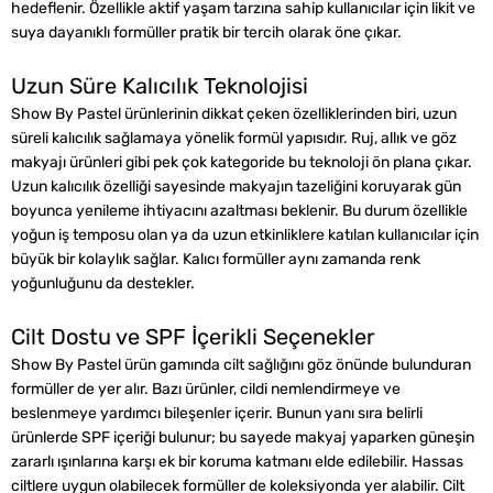
hedeflenir. Özellikle aktif yaşam tarzına sahip kullanıcılar için likit ve
suya dayanıklı formüller pratik bir tercih olarak öne çıkar.
Uzun Süre Kalıcılık Teknolojisi
Show By Pastel ürünlerinin dikkat çeken özelliklerinden biri, uzun
süreli kalıcılık sağlamaya yönelik formül yapısıdır. Ruj, allık ve göz
makyajı ürünleri gibi pek çok kategoride bu teknoloji ön plana çıkar.
Uzun kalıcılık özelliği sayesinde makyajın tazeliğini koruyarak gün
boyunca yenileme ihtiyacını azaltması beklenir. Bu durum özellikle
yoğun iş temposu olan ya da uzun etkinliklere katılan kullanıcılar için
büyük bir kolaylık sağlar. Kalıcı formüller aynı zamanda renk
yoğunluğunu da destekler.
Cilt Dostu ve SPF İçerikli Seçenekler
Show By Pastel ürün gamında cilt sağlığını göz önünde bulunduran
formüller de yer alır. Bazı ürünler, cildi nemlendirmeye ve
beslenmeye yardımcı bileşenler içerir. Bunun yanı sıra belirli
ürünlerde SPF içeriği bulunur; bu sayede makyaj yaparken güneşin
zararlı ışınlarına karşı ek bir koruma katmanı elde edilebilir. Hassas
ciltlere uygun olabilecek formüller de koleksiyonda yer alabilir. Cilt