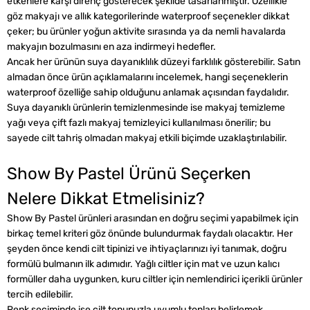
etkenlere karşı direnç gösterecek şekilde tasarlanmıştır. Özellikle
göz makyajı ve allık kategorilerinde waterproof seçenekler dikkat
çeker; bu ürünler yoğun aktivite sırasında ya da nemli havalarda
makyajın bozulmasını en aza indirmeyi hedefler.
Ancak her ürünün suya dayanıklılık düzeyi farklılık gösterebilir. Satın
almadan önce ürün açıklamalarını incelemek, hangi seçeneklerin
waterproof özelliğe sahip olduğunu anlamak açısından faydalıdır.
Suya dayanıklı ürünlerin temizlenmesinde ise makyaj temizleme
yağı veya çift fazlı makyaj temizleyici kullanılması önerilir; bu
sayede cilt tahriş olmadan makyaj etkili biçimde uzaklaştırılabilir.
Show By Pastel Ürünü Seçerken
Nelere Dikkat Etmelisiniz?
Show By Pastel ürünleri arasından en doğru seçimi yapabilmek için
birkaç temel kriteri göz önünde bulundurmak faydalı olacaktır. Her
şeyden önce kendi cilt tipinizi ve ihtiyaçlarınızı iyi tanımak, doğru
formülü bulmanın ilk adımıdır. Yağlı ciltler için mat ve uzun kalıcı
formüller daha uygunken, kuru ciltler için nemlendirici içerikli ürünler
tercih edilebilir.
Renk seçiminde ise cilt tonunuzla uyumlu tonları belirlemek,