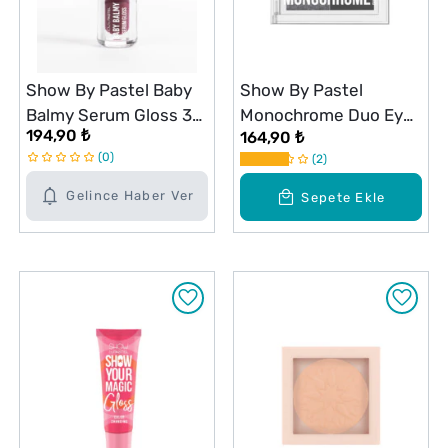
Show By Pastel Baby
Show By Pastel
Balmy Serum Gloss 38
Monochrome Duo Eyes
194,90 ₺
164,90 ₺
Love Bombing
İkili Far Paleti 32
0
2
Blackout
Gelince Haber Ver
Sepete Ekle