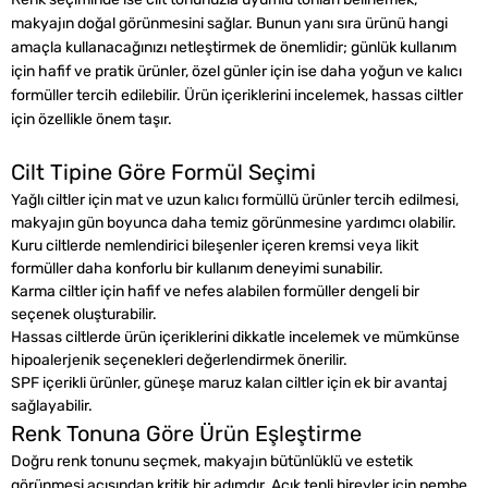
makyajın doğal görünmesini sağlar. Bunun yanı sıra ürünü hangi
amaçla kullanacağınızı netleştirmek de önemlidir; günlük kullanım
için hafif ve pratik ürünler, özel günler için ise daha yoğun ve kalıcı
formüller tercih edilebilir. Ürün içeriklerini incelemek, hassas ciltler
için özellikle önem taşır.
Cilt Tipine Göre Formül Seçimi
Yağlı ciltler için mat ve uzun kalıcı formüllü ürünler tercih edilmesi,
makyajın gün boyunca daha temiz görünmesine yardımcı olabilir.
Kuru ciltlerde nemlendirici bileşenler içeren kremsi veya likit
formüller daha konforlu bir kullanım deneyimi sunabilir.
Karma ciltler için hafif ve nefes alabilen formüller dengeli bir
seçenek oluşturabilir.
Hassas ciltlerde ürün içeriklerini dikkatle incelemek ve mümkünse
hipoalerjenik seçenekleri değerlendirmek önerilir.
SPF içerikli ürünler, güneşe maruz kalan ciltler için ek bir avantaj
sağlayabilir.
Renk Tonuna Göre Ürün Eşleştirme
Doğru renk tonunu seçmek, makyajın bütünlüklü ve estetik
görünmesi açısından kritik bir adımdır. Açık tenli bireyler için pembe