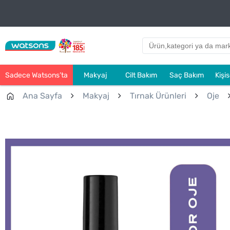
Sadece Watsons’ta
Makyaj
Cilt Bakım
Saç Bakım
Kişi
Ana Sayfa
Makyaj
Tırnak Ürünleri
Oje