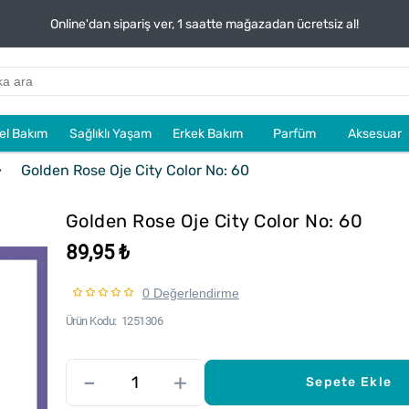
Online'dan sipariş ver, 1 saatte mağazadan ücretsiz al!
sel Bakım
Sağlıklı Yaşam
Erkek Bakım
Parfüm
Aksesuar
Golden Rose Oje City Color No: 60
Golden Rose Oje City Color No: 60
89,95 ₺
0 Değerlendirme
Ürün Kodu
1251306
–
+
Sepete Ekle