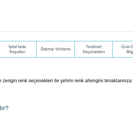
İptal İade
Teslimat
Ürün 
Ödeme Yöntemi
Koşulları
Seçenekleri
Bilg
engin renk seçenekleri ile şehrin renk ahengini tırnaklarınıza
lır?