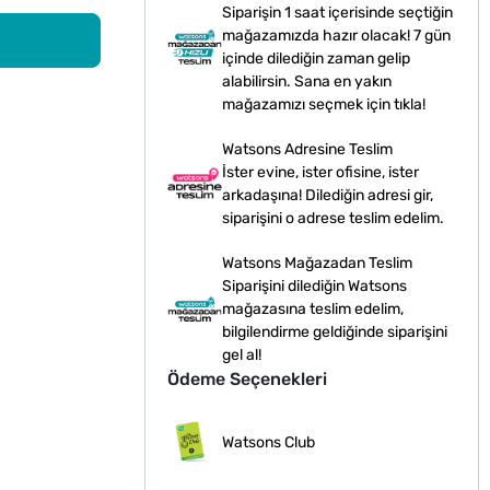
Siparişin 1 saat içerisinde seçtiğin
mağazamızda hazır olacak! 7 gün
içinde dilediğin zaman gelip
alabilirsin. Sana en yakın
mağazamızı seçmek için tıkla!
Watsons Adresine Teslim
İster evine, ister ofisine, ister
arkadaşına! Dilediğin adresi gir,
siparişini o adrese teslim edelim.
Watsons Mağazadan Teslim
Siparişini dilediğin Watsons
mağazasına teslim edelim,
bilgilendirme geldiğinde siparişini
gel al!
Ödeme Seçenekleri
Watsons Club