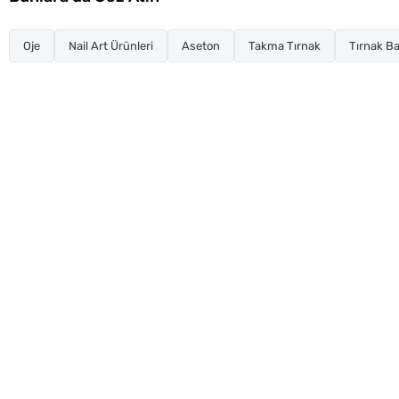
Oje
Nail Art Ürünleri
Aseton
Takma Tırnak
Tırnak Ba