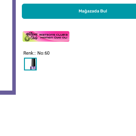
Mağazada Bul
Renk:
No:60