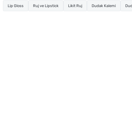
Lip Gloss
Ruj ve Lipstick
Likit Ruj
Dudak Kalemi
Dud