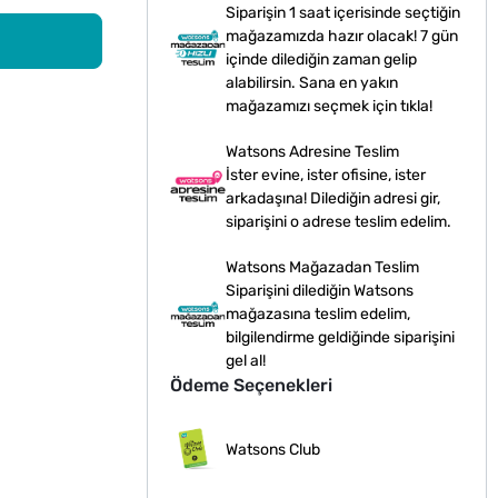
Siparişin 1 saat içerisinde seçtiğin
mağazamızda hazır olacak! 7 gün
içinde dilediğin zaman gelip
alabilirsin. Sana en yakın
mağazamızı seçmek için tıkla!
Watsons Adresine Teslim
İster evine, ister ofisine, ister
arkadaşına! Dilediğin adresi gir,
siparişini o adrese teslim edelim.
Watsons Mağazadan Teslim
Siparişini dilediğin Watsons
mağazasına teslim edelim,
bilgilendirme geldiğinde siparişini
gel al!
Ödeme Seçenekleri
Watsons Club