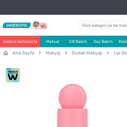
Sadece Watsons’ta
Makyaj
Cilt Bakım
Saç Bakım
Kişi
Ana Sayfa
Makyaj
Dudak Makyajı
Lip Gl