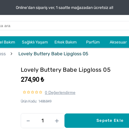
Online'dan sipariş ver, 1 saatte mağazadan ücretsiz al!
sel Bakım
Sağlıklı Yaşam
Erkek Bakım
Parfüm
Aksesuar
oss
Lovely Buttery Babe Lipgloss 05
Lovely Buttery Babe Lipgloss 05
274,90 ₺
0 Değerlendirme
Ürün Kodu
1486849
–
+
Sepete Ekle