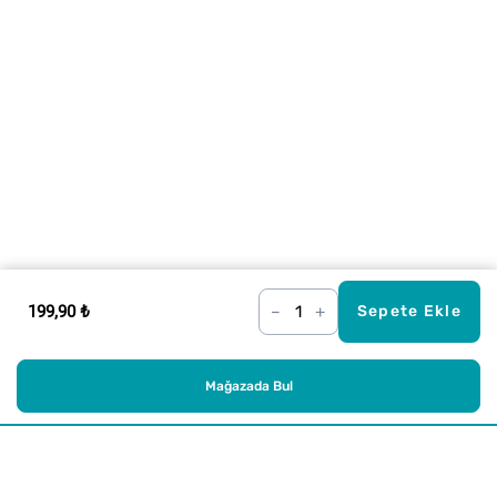
199,90 ₺
–
+
Sepete Ekle
Mağazada Bul