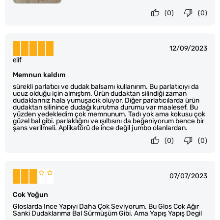
(0)
(0)
12/09/2023
elif
Memnun kaldım
sürekli parlatıcı ve dudak balsamı kullanırım. Bu parlatıcıyı da
ucuz olduğu için almıştım. Ürün dudaktan silindiği zaman
dudaklarınız hala yumuşacık oluyor. Diğer parlatıcılarda ürün
dudaktan silinince dudağı kurutma durumu var maalesef. Bu
yüzden yedekledim çok memnunum. Tadı yok ama kokusu çok
güzel bal gibi. parlaklığını ve ışıltısını da beğeniyorum bence bir
şans verilmeli. Aplikatörü de ince değil jumbo olanlardan.
(0)
(0)
07/07/2023
Cok Yoğun
Gloslarda Ince Yapıyı Daha Çok Seviyorum. Bu Glos Cok Ağır
Sanki Dudaklarıma Bal Sürmüşüm Gibi. Ama Yapış Yapış Degil