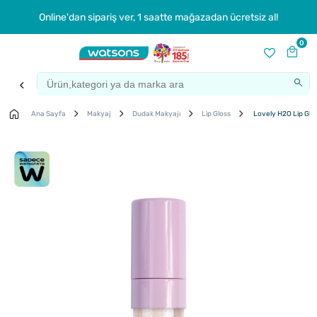
Online'dan sipariş ver, 1 saatte mağazadan ücretsiz al!
0
Ana Sayfa
Makyaj
Dudak Makyajı
Lip Gloss
Lovely H2O Lip Glos