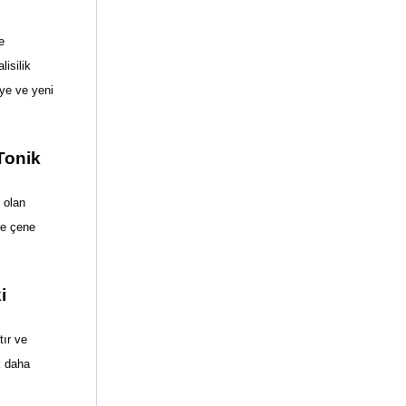
 
isilik 
e ve yeni 
Tonik
olan 
e çene 
i
ır ve 
 daha 