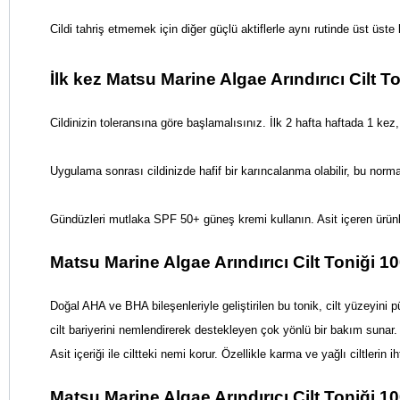
Cildi tahriş etmemek için diğer güçlü aktiflerle aynı rutinde üst üste
İlk kez Matsu Marine Algae Arındırıcı Cilt 
Cildinizin toleransına göre başlamalısınız. İlk 2 hafta haftada 1 kez
Uygulama sonrası cildinizde hafif bir karıncalanma olabilir, bu norm
Gündüzleri mutlaka SPF 50+ güneş kremi kullanın. Asit içeren ürünler
Matsu Marine Algae Arındırıcı Cilt Toniği 10
Doğal AHA ve BHA bileşenleriyle geliştirilen bu tonik, cilt yüzey
cilt bariyerini nemlendirerek destekleyen çok yönlü bir bakım sunar. Sa
Asit içeriği ile ciltteki nemi korur. Özellikle karma ve yağlı ciltleri
Matsu Marine Algae Arındırıcı Cilt Toniği