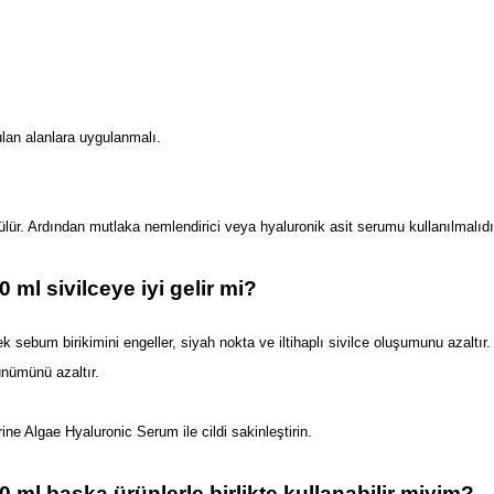
ulan alanlara uygulanmalı.
ür. Ardından mutlaka nemlendirici veya hyaluronik asit serumu kullanılmalıdır
 ml sivilceye iyi gelir mi? 
k sebum birikimini engeller, siyah nokta ve iltihaplı sivilce oluşumunu azaltır.
rünümünü azaltır.
ne Algae Hyaluronic Serum ile cildi sakinleştirin. 
0 ml başka ürünlerle birlikte kullanabilir miyim?