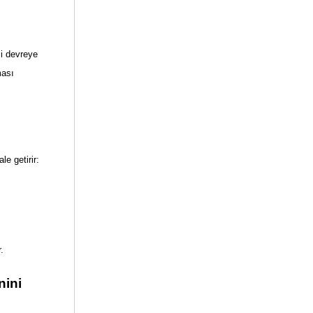
i devreye 
ası 
e getirir:
.
ini 