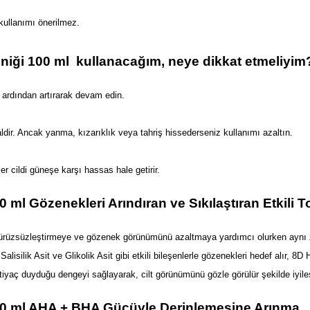
 kullanımı önerilmez. 
Toniği 100 ml  kullanacağım, neye dikkat etmeliyim
, ardından artırarak devam edin.
aldir. Ancak yanma, kızarıklık veya tahriş hissederseniz kullanımı azaltın.
 cildi güneşe karşı hassas hale getirir.  
0 ml Gözenekleri Arındıran ve Sıkılaştıran Etkili T
ini pürüzsüzleştirmeye ve gözenek görünümünü azaltmaya yardımcı olurken aynı
lisilik Asit ve Glikolik Asit gibi etkili bileşenlerle gözenekleri hedef alır, 8D 
n ihtiyaç duyduğu dengeyi sağlayarak, cilt görünümünü gözle görülür şekilde iyileşt
 100 ml AHA + BHA Gücüyle Derinlemesine Arınma