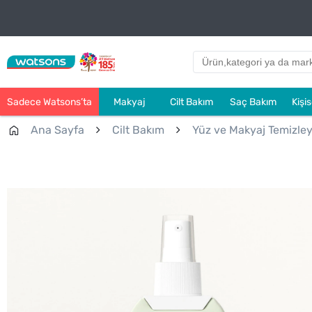
Sadece Watsons’ta
Makyaj
Cilt Bakım
Saç Bakım
Kişi
Ana Sayfa
Cilt Bakım
Yüz ve Makyaj Temizleyi