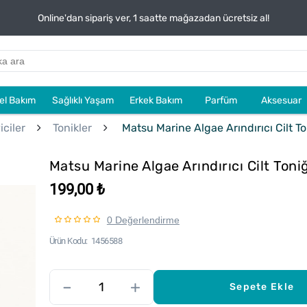
Online'dan sipariş ver, 1 saatte mağazadan ücretsiz al!
sel Bakım
Sağlıklı Yaşam
Erkek Bakım
Parfüm
Aksesuar
ciler
Tonikler
Matsu Marine Algae Arındırıcı Cilt To
Matsu Marine Algae Arındırıcı Cilt Toni
199,00 ₺
0 Değerlendirme
Ürün Kodu
1456588
–
+
Sepete Ekle