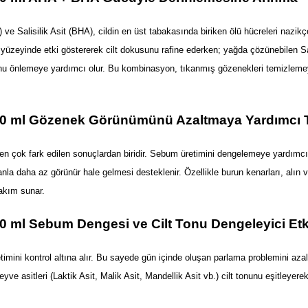
 ve Salisilik Asit (BHA), cildin en üst tabakasında biriken ölü hücreleri nazikçe
lt yüzeyinde etki göstererek cilt dokusunu rafine ederken; yağda çözünebilen Sal
unu önlemeye yardımcı olur. Bu kombinasyon, tıkanmış gözenekleri temizlemey
i 100 ml Gözenek Görünümünü Azaltmaya Yardımcı 
n en çok fark edilen sonuçlardan biridir. Sebum üretimini dengelemeye yardımcı 
nla daha az görünür hale gelmesi desteklenir. Özellikle burun kenarları, alın v
akım sunar.
100 ml Sebum Dengesi ve Cilt Tonu Dengeleyici Etk
retimini kontrol altına alır. Bu sayede gün içinde oluşan parlama problemini azalt
 asitleri (Laktik Asit, Malik Asit, Mandellik Asit vb.) cilt tonunu eşitleyerek