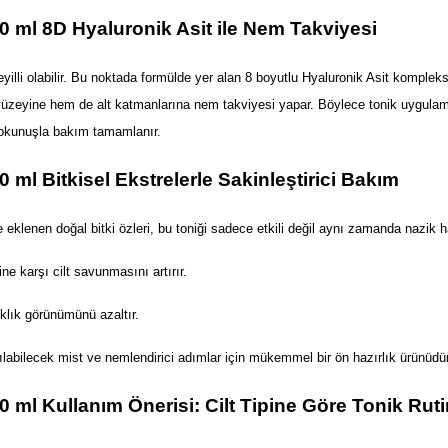
00 ml 8D Hyaluronik Asit ile Nem Takviyesi
illi olabilir. Bu noktada formülde yer alan 8 boyutlu Hyaluronik Asit kompleks
em yüzeyine hem de alt katmanlarına nem takviyesi yapar. Böylece tonik uygulam
 dokunuşla bakım tamamlanır.
0 ml Bitkisel Ekstrelerle Sakinleştirici Bakım
klenen doğal bitki özleri, bu toniği sadece etkili değil aynı zamanda nazik hal
ne karşı cilt savunmasını artırır.
ıklık görünümünü azaltır.
lanılabilecek mist ve nemlendirici adımlar için mükemmel bir ön hazırlık ürünüdür
0 ml Kullanım Önerisi: Cilt Tipine Göre Tonik Rutin