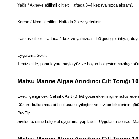
Yağlı / Akneye eğilimli ciltler: Haftada 3–4 kez (yalnızca akşam).
Karma / Normal ciltler: Haftada 2 kez yeterlidir.
Hassas ciltler: Haftada 1 kez ve yalnızca T bölgesi gibi ihtiyaç duy
Uygulama Şekli:
Temiz cilde, pamuk yardımıyla yüz ve boyun bölgesine nazikçe sürül
Matsu Marine Algae Arındırıcı Cilt Toniği 100
Evet. İçeriğindeki Salisilik Asit (BHA) gözeneklerin içine nüfuz edere
Düzenli kullanımda cilt dokusunu iyileştirir ve sivilce lekelerinin gö
Pro Tip:
Sivilce üzerine bölgesel uygulama yapılabilir. Uygulama sonrası Mari
Matsu Marine Algae Arındırıcı Cilt Toniği 10