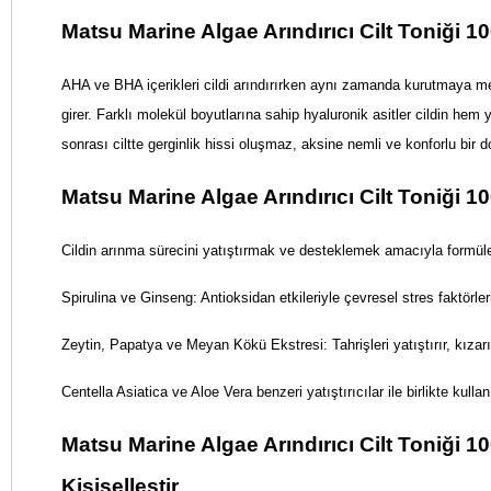
Matsu Marine Algae Arındırıcı Cilt Toniği 1
AHA ve BHA içerikleri cildi arındırırken aynı zamanda kurutmaya mey
girer. Farklı molekül boyutlarına sahip hyaluronik asitler cildin h
sonrası ciltte gerginlik hissi oluşmaz, aksine nemli ve konforlu bir
Matsu Marine Algae Arındırıcı Cilt Toniği 10
Cildin arınma sürecini yatıştırmak ve desteklemek amacıyla formüle e
Spirulina ve Ginseng: Antioksidan etkileriyle çevresel stres faktörleri
Zeytin, Papatya ve Meyan Kökü Ekstresi: Tahrişleri yatıştırır, kızar
Centella Asiatica ve Aloe Vera benzeri yatıştırıcılar ile birlikte kul
Matsu Marine Algae Arındırıcı Cilt Toniği 10
Kişiselleştir