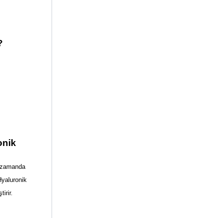
?
onik
 zamanda 
Hyaluronik 
irir.