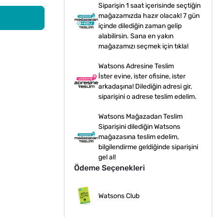
Siparişin 1 saat içerisinde seçtiğin
mağazamızda hazır olacak! 7 gün
içinde dilediğin zaman gelip
alabilirsin. Sana en yakın
mağazamızı seçmek için tıkla!
Watsons Adresine Teslim
İster evine, ister ofisine, ister
arkadaşına! Dilediğin adresi gir,
siparişini o adrese teslim edelim.
Watsons Mağazadan Teslim
Siparişini dilediğin Watsons
mağazasına teslim edelim,
bilgilendirme geldiğinde siparişini
gel al!
Ödeme Seçenekleri
Watsons Club