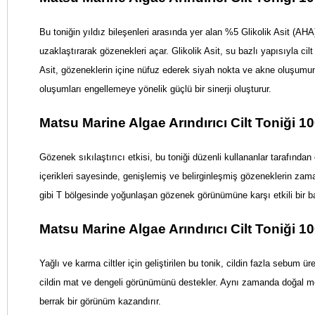
Bu toniğin yıldız bileşenleri arasında yer alan %5 Glikolik Asit (AHA)
uzaklaştırarak gözenekleri açar. Glikolik Asit, su bazlı yapısıyla ci
Asit, gözeneklerin içine nüfuz ederek siyah nokta ve akne oluşum
oluşumları engellemeye yönelik güçlü bir sinerji oluşturur.
Matsu Marine Algae Arındırıcı Cilt Toniğ
Gözenek sıkılaştırıcı etkisi, bu toniği düzenli kullananlar tarafında
içerikleri sayesinde, genişlemiş ve belirginleşmiş gözeneklerin zama
gibi T bölgesinde yoğunlaşan gözenek görünümüne karşı etkili bir b
Matsu Marine Algae Arındırıcı Cilt Toniği 
Yağlı ve karma ciltler için geliştirilen bu tonik, cildin fazla sebum ü
cildin mat ve dengeli görünümünü destekler. Aynı zamanda doğal meyve
berrak bir görünüm kazandırır.